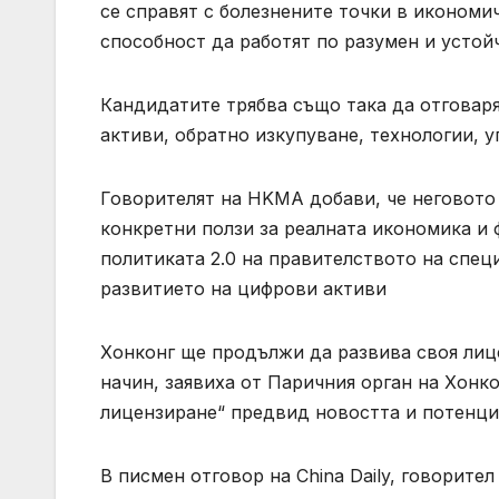
се справят с болезнените точки в икономи
способност да работят по разумен и устойч
Кандидатите трябва също така да отговаря
активи, обратно изкупуване, технологии, у
Говорителят на HKMA добави, че неговото 
конкретни ползи за реалната икономика и 
политиката 2.0 на правителството на спе
развитието на цифрови активи
Хонконг ще продължи да развива своя лиц
начин, заявиха от Паричния орган на Хонко
лицензиране“ предвид новостта и потенци
В писмен отговор на China Daily, говорите