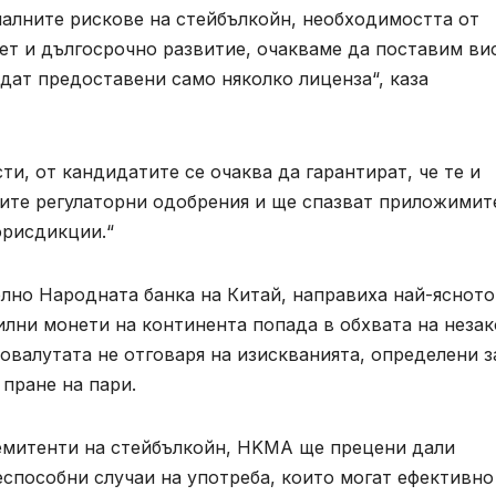
иалните рискове на стейбълкойн, необходимостта от
ет и дългосрочно развитие, очакваме да поставим ви
дат предоставени само няколко лиценза“, каза
и, от кандидатите се очаква да гарантират, че те и
ите регулаторни одобрения и ще спазват приложимит
юрисдикции.“
лно Народната банка на Китай, направиха най-ясното
билни монети на континента попада в обхвата на неза
овалутата не отговаря на изискванията, определени з
пране на пари.
 емитенти на стейбълкойн, HKMA ще прецени дали
способни случаи на употреба, които могат ефективно