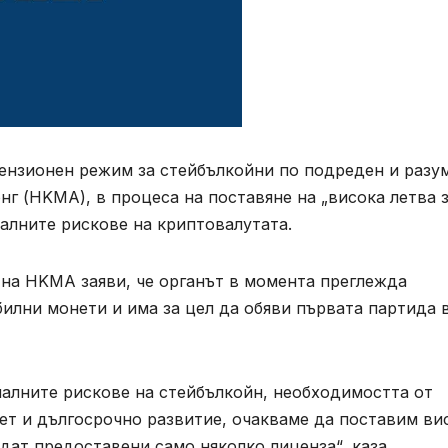
ензионен режим за стейбълкойни по подреден и разу
нг (HKMA), в процеса на поставяне на „висока летва 
алните рискове на криптовалутата.
л на HKMA заяви, че органът в момента преглежда
билни монети и има за цел да обяви първата партида 
иалните рискове на стейбълкойн, необходимостта от
ет и дългосрочно развитие, очакваме да поставим ви
дат предоставени само няколко лиценза“, каза