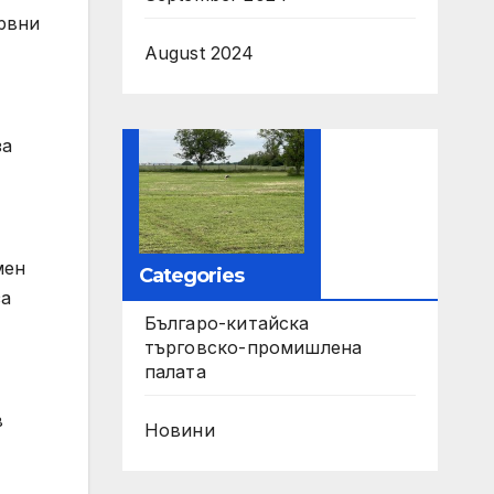
ервни
August 2024
за
мен
Categories
за
Българо-китайска
търговско-промишлена
палата
в
Новини