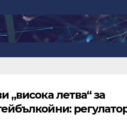
и „висока летва“ за
тейбълкойни: регулато