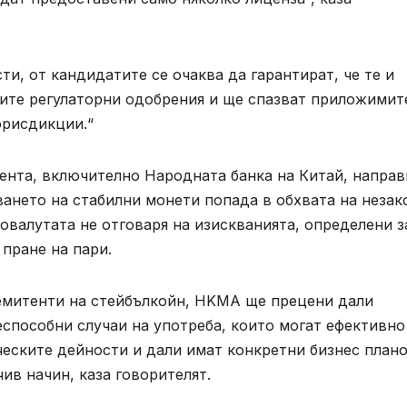
и, от кандидатите се очаква да гарантират, че те и
ите регулаторни одобрения и ще спазват приложимит
юрисдикции.“
ента, включително Народната банка на Китай, направ
зването на стабилни монети попада в обхвата на незак
овалутата не отговаря на изискванията, определени з
пране на пари.
 емитенти на стейбълкойн, HKMA ще прецени дали
способни случаи на употреба, които могат ефективно
ческите дейности и дали имат конкретни бизнес плано
ив начин, каза говорителят.