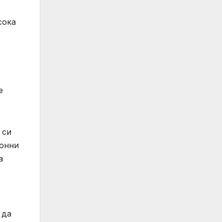
сока
е
 си
конни
а
 да