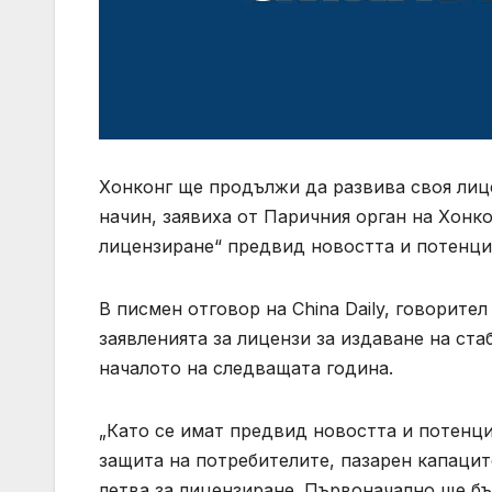
Хонконг ще продължи да развива своя лиц
начин, заявиха от Паричния орган на Хонко
лицензиране“ предвид новостта и потенци
В писмен отговор на China Daily, говорите
заявленията за лицензи за издаване на ста
началото на следващата година.
„Като се имат предвид новостта и потенц
защита на потребителите, пазарен капацит
летва за лицензиране. Първоначално ще бъ