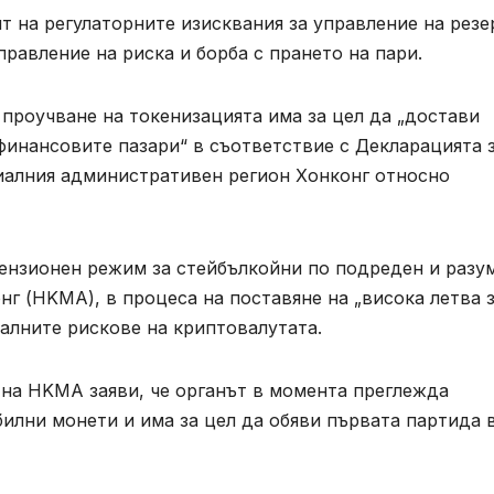
т на регулаторните изисквания за управление на рез
правление на риска и борба с прането на пари.
проучване на токенизацията има за цел да „достави
финансовите пазари“ в съответствие с Декларацията 
циалния административен регион Хонконг относно
ензионен режим за стейбълкойни по подреден и разу
нг (HKMA), в процеса на поставяне на „висока летва 
алните рискове на криптовалутата.
л на HKMA заяви, че органът в момента преглежда
билни монети и има за цел да обяви първата партида 