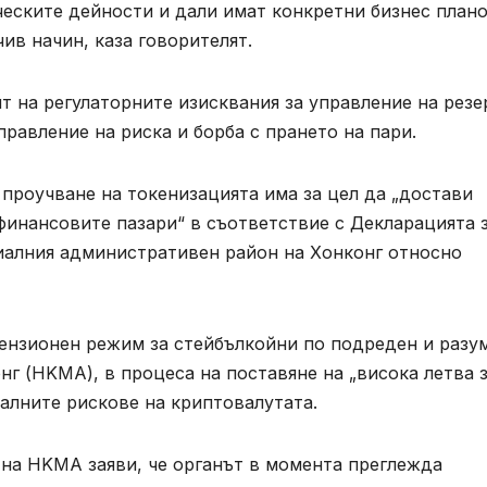
ческите дейности и дали имат конкретни бизнес плано
ив начин, каза говорителят.
т на регулаторните изисквания за управление на рез
правление на риска и борба с прането на пари.
проучване на токенизацията има за цел да „достави
финансовите пазари“ в съответствие с Декларацията 
циалния административен район на Хонконг относно
ензионен режим за стейбълкойни по подреден и разу
нг (HKMA), в процеса на поставяне на „висока летва 
алните рискове на криптовалутата.
л на HKMA заяви, че органът в момента преглежда