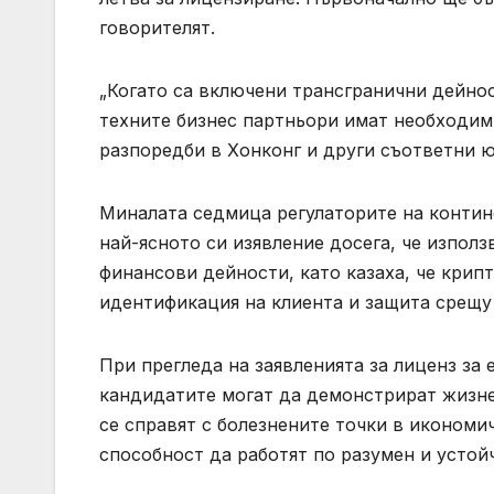
говорителят.
„Когато са включени трансгранични дейност
техните бизнес партньори имат необходим
разпоредби в Хонконг и други съответни 
Миналата седмица регулаторите на контин
най-ясното си изявление досега, че изпол
финансови дейности, като казаха, че крипт
идентификация на клиента и защита срещу 
При прегледа на заявленията за лиценз за
кандидатите могат да демонстрират жизне
се справят с болезнените точки в икономи
способност да работят по разумен и устойч