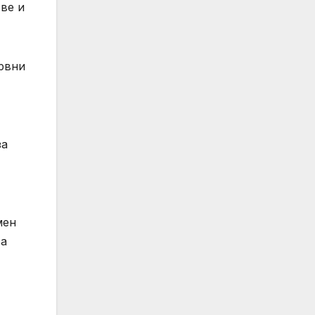
ве и
ервни
за
мен
за