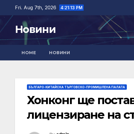
Skip
Fri. Aug 7th, 2026
4:21:13 PM
to
content
Новини
HOME
НОВИНИ
БЪЛГАРО-КИТАЙСКА ТЪРГОВСКО-ПРОМИШЛЕНА ПАЛАТА
Хонконг ще постав
лицензиране на с