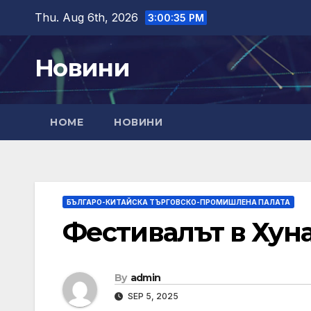
Skip
Thu. Aug 6th, 2026
3:00:37 PM
to
content
Новини
HOME
НОВИНИ
БЪЛГАРО-КИТАЙСКА ТЪРГОВСКО-ПРОМИШЛЕНА ПАЛАТА
Фестивалът в Хун
By
admin
SEP 5, 2025