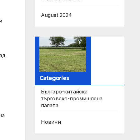
August 2024
и
ад
Categories
Българо-китайска
търговско-промишлена
палата
на
Новини