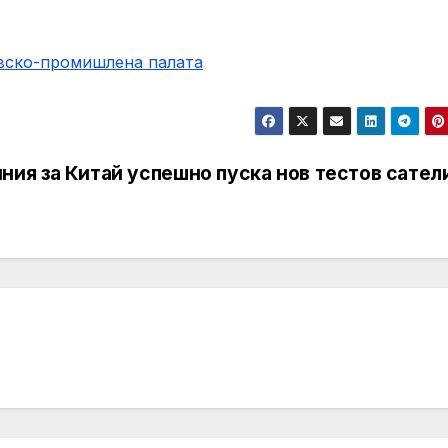
овско-промишлена палaта
ния за
Китай успешно пуска нов тестов сател