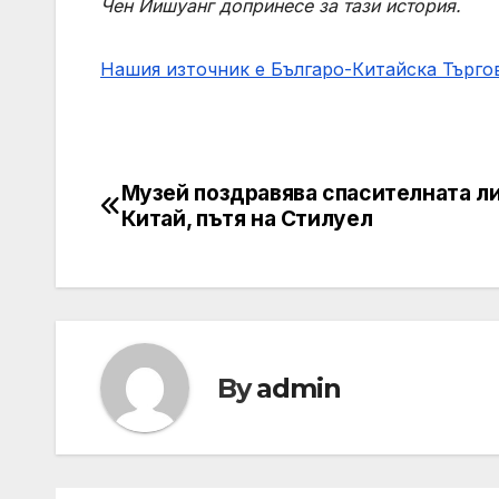
Чен Йишуанг допринесе за тази история.
Нашия източник е Българо-Китайска Търг
Музей поздравява спасителната ли
Post
Китай, пътя на Стилуел
navigation
By
admin