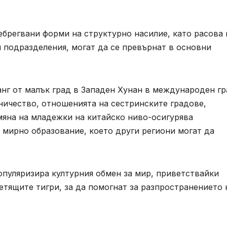
брегвани форми на структурно насилие, като расова 
 подразделения, могат да се превърнат в основни
нг от малък град в Западен Хунан в международен гр
ичество, отношенията на сестринските градове,
мяна на младежки на китайско ниво-осигурява
 мирно образование, което други региони могат да
популяризира културния обмен за мир, приветствайки
етящите тигри, за да помогнат за разпространението 