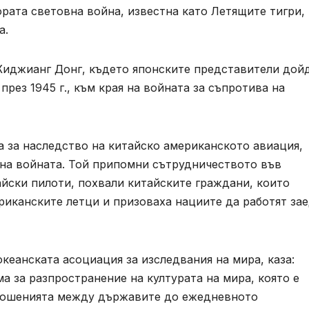
рата световна война, известна като Летящите тигри,
а.
Жиджианг Донг, където японските представители дой
рез 1945 г., към края на войната за съпротива на
 за наследство на китайско американското авиация,
на войната. Той припомни сътрудничеството във
йски пилоти, похвали китайските граждани, които
риканските летци и призоваха нациите да работят за
кеанската асоциация за изследвания на мира, каза:
 за разпространение на културата на мира, която е
ношенията между държавите до ежедневното