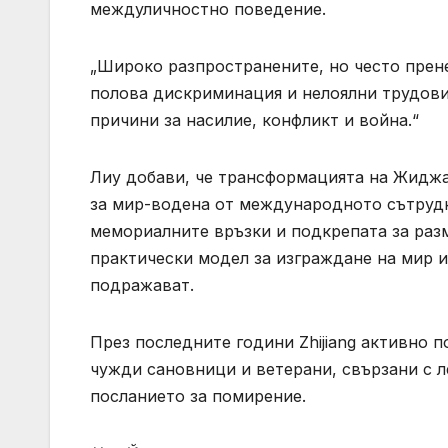
междуличностно поведение.
„Широко разпространените, но често прене
полова дискриминация и нелоялни трудови
причини за насилие, конфликт и война.“
Лиу добави, че трансформацията на Жиджа
за мир-водена от международното сътрудн
мемориалните връзки и подкрепата за раз
практически модел за изграждане на мир и
подражават.
През последните години Zhijiang активно 
чужди сановници и ветерани, свързани с л
посланието за помирение.