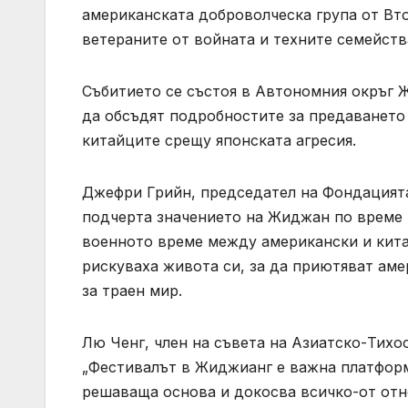
американската доброволческа група от Вто
ветераните от войната и техните семейств
Събитието се състоя в Автономния окръг 
да обсъдят подробностите за предаването п
китайците срещу японската агресия.
Джефри Грийн, председател на Фондацията
подчерта значението на Жиджан по време 
военното време между американски и кита
рискуваха живота си, за да приютяват аме
за траен мир.
Лю Ченг, член на съвета на Азиатско-Тихоо
„Фестивалът в Жиджианг е важна платформа
решаваща основа и докосва всичко-от от