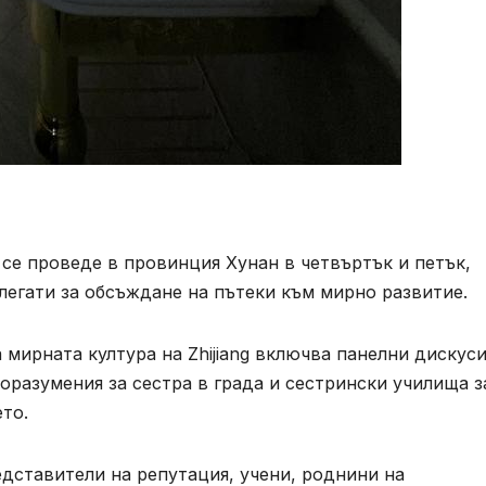
се проведе в провинция Хунан в четвъртък и петък,
егати за обсъждане на пътеки към мирно развитие.
мирната култура на Zhijiang включва панелни дискуси
оразумения за сестра в града и сестрински училища з
то.
ставители на репутация, учени, роднини на