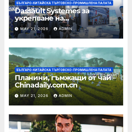
БЪЛГАРО-КИТАЙСКА ТЪРГОВСКО-ПРОМИШЛЕНА ПАЛАТА
Dassault Systemes за
укрепване на
изграждането на AI
MAY 21, 2026
ADMIN
екосистема в Китай
БЪЛГАРО-КИТАЙСКА ТЪРГОВСКО-ПРОМИШЛЕНА ПАЛАТА
Планини, гъмжащи от чай –
Chinadaily.com.cn
MAY 21, 2026
ADMIN