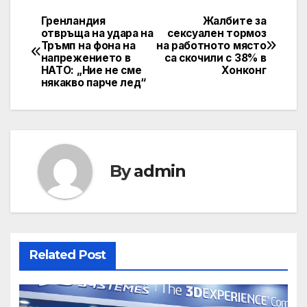
Гренландия
Жалбите за
Post
отвръща на удара на
сексуален тормоз
Тръмп на фона на
на работното място
navigation
напрежението в
са скочили с 38% в
НАТО: „Ние не сме
Хонконг
някакво парче лед“
By
admin
Related Post