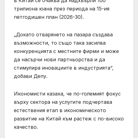
в Китай се очаква да надхвърли 100
трилиона юана през периода на 15-ия
петгодишен план (2026-30).
„Докато отварянето на пазара създава
възможности, то също така засилва
конкуренцията с местните фирми и може
да насърчи нови партньорства и да
стимулира иновациите в индустрията“,
добави Депу.
Икономисти казаха, че по-големият фокус
върху сектора на услугите подчертава
естествения етап в икономическото
развитие на Китай към растеж с по-високо
качество.