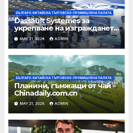
БЪЛГАРО-КИТАЙСКА ТЪРГОВСКО-ПРОМИШЛЕНА ПАЛАТА
Dassault Systemes за
укрепване на изграждането
на AI екосистема в Китай
MAY 21, 2026
ADMIN
БЪЛГАРО-КИТАЙСКА ТЪРГОВСКО-ПРОМИШЛЕНА ПАЛАТА
Планини, гъмжащи от чай –
Chinadaily.com.cn
MAY 21, 2026
ADMIN