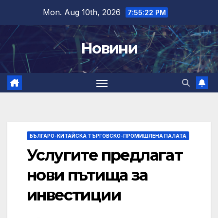
Skip
Mon. Aug 10th, 2026
7:55:24 PM
to
content
Новини
БЪЛГАРО-КИТАЙСКА ТЪРГОВСКО-ПРОМИШЛЕНА ПАЛАТА
Услугите предлагат
нови пътища за
инвестиции