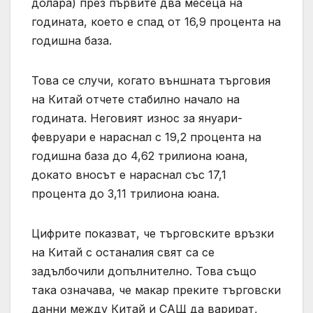
долара) през първите два месеца на
годината, което е спад от 16,9 процента на
годишна база.
Това се случи, когато външната търговия
на Китай отчете стабилно начало на
годината. Неговият износ за януари-
февруари е нараснал с 19,2 процента на
годишна база до 4,62 трилиона юана,
докато вносът е нараснал със 17,1
процента до 3,11 трилиона юана.
Цифрите показват, че търговските връзки
на Китай с останалия свят са се
задълбочили допълнително. Това също
така означава, че макар преките търговски
данни между Китай и САЩ да варират,