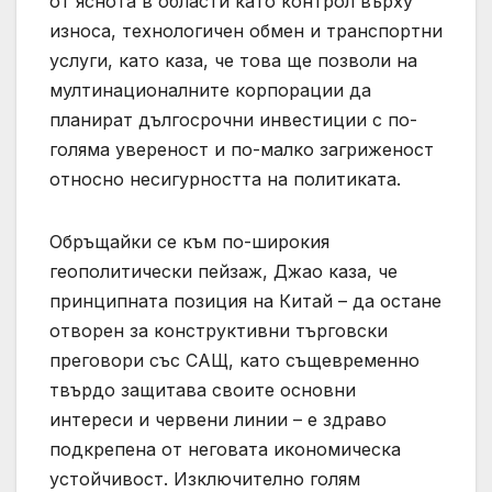
от яснота в области като контрол върху
износа, технологичен обмен и транспортни
услуги, като каза, че това ще позволи на
мултинационалните корпорации да
планират дългосрочни инвестиции с по-
голяма увереност и по-малко загриженост
относно несигурността на политиката.
Обръщайки се към по-широкия
геополитически пейзаж, Джао каза, че
принципната позиция на Китай – да остане
отворен за конструктивни търговски
преговори със САЩ, като същевременно
твърдо защитава своите основни
интереси и червени линии – е здраво
подкрепена от неговата икономическа
устойчивост. Изключително голям