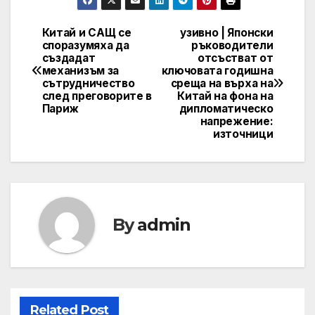
Китай и САЩ се
узивно | Японски
Post
споразумяха да
ръководители
създадат
отсъстват от
navigation
механизъм за
ключовата годишна
сътрудничество
среща на върха на
след преговорите в
Китай на фона на
Париж
дипломатическо
напрежение:
източници
By
admin
Related Post