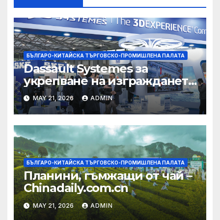
БЪЛГАРО-КИТАЙСКА ТЪРГОВСКО-ПРОМИШЛЕНА ПАЛАТА
Dassault Systemes за
укрепване на изграждането
на AI екосистема в Китай
MAY 21, 2026
ADMIN
БЪЛГАРО-КИТАЙСКА ТЪРГОВСКО-ПРОМИШЛЕНА ПАЛАТА
Планини, гъмжащи от чай –
Chinadaily.com.cn
MAY 21, 2026
ADMIN