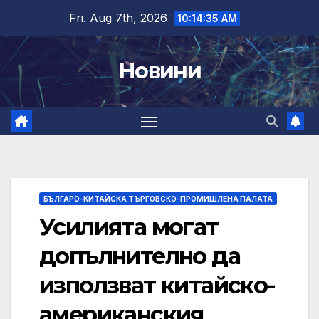
Skip
Fri. Aug 7th, 2026
10:14:37 AM
to
content
Новини
БЪЛГАРО-КИТАЙСКА ТЪРГОВСКО-ПРОМИШЛЕНА ПАЛАТА
Усилията могат
допълнително да
използват китайско-
американския