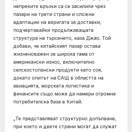
непреките връзки са се засилили чрез
пазари на трети страни и сложни
адаптации на веригата за доставки,
подчертавайки продължаващата
структура на търсенето, каза Джао. Той
добави, че китайският пазар остава
жизненоважен за широка гама от
американски износ, включително
селскостопански продукти като соя,
докато опитът на САЩ в областта на
авиацията, морската логистика и
финансите също може да намери огромна
потребителска база в Китай.
„Те представляват структурно допълване,
при което и двете страни могат да служат