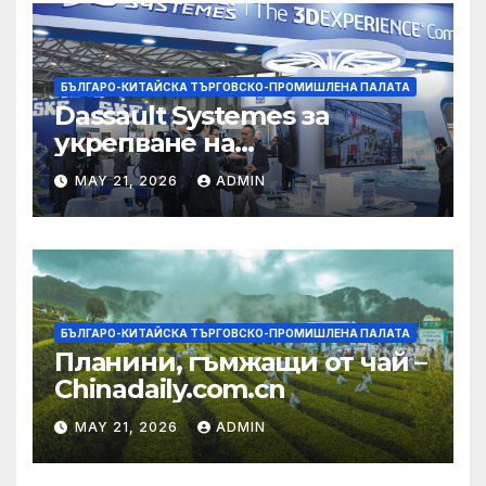
БЪЛГАРО-КИТАЙСКА ТЪРГОВСКО-ПРОМИШЛЕНА ПАЛАТА
Dassault Systemes за
укрепване на
изграждането на AI
MAY 21, 2026
ADMIN
екосистема в Китай
БЪЛГАРО-КИТАЙСКА ТЪРГОВСКО-ПРОМИШЛЕНА ПАЛАТА
Планини, гъмжащи от чай –
Chinadaily.com.cn
MAY 21, 2026
ADMIN