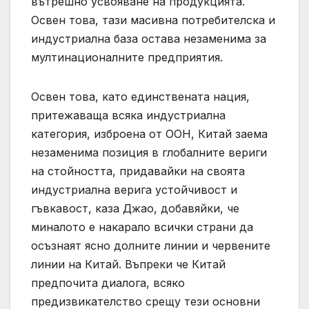
вътрешно усвояване на продукцията.
Освен това, тази масивна потребителска и
индустриална база остава незаменима за
мултинационалните предприятия.
Освен това, като единствената нация,
притежаваща всяка индустриална
категория, изброена от ООН, Китай заема
незаменима позиция в глобалните вериги
на стойността, придавайки на своята
индустриална верига устойчивост и
гъвкавост, каза Джао, добавяйки, че
миналото е накарало всички страни да
осъзнаят ясно долните линии и червените
линии на Китай. Въпреки че Китай
предпочита диалога, всяко
предизвикателство срещу тези основни