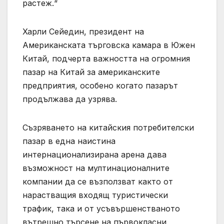
растеж.“
Харли Сейедин, президент на
Американската търговска камара в Южен
Китай, подчерта важността на огромния
пазар на Китай за американските
предприятия, особено когато пазарът
продължава да узрява.
Съзряването на китайския потребителски
пазар в една наистина
интернационализирана арена дава
възможност на мултинационалните
компании да се възползват както от
нарастващия входящ туристически
трафик, така и от усъвършенстваното
вътрешно търсене на първокласни