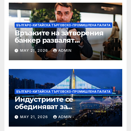
БЪЛГАРО-КИТАЙСКА ТЪРГОВСКО-ПРОМИШЛЕНА ПАЛАТА
Връзките на затворения
банкер развалят
надеждите на Флавио
MAY 21, 2026
ADMIN
Болсонаро за президент на
Бразилия
БЪЛГАРО-КИТАЙСКА ТЪРГОВСКО-ПРОМИШЛЕНА ПАЛАТА
Индустриите се
обединяват за
висококачествен растеж на
MAY 21, 2026
ADMIN
културния и
туристическия сектор