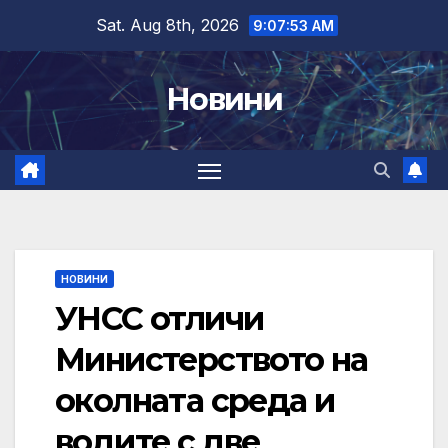
Skip
Sat. Aug 8th, 2026
9:07:54 AM
to
content
Новини
НОВИНИ
УНСС отличи
Министерството на
околната среда и
водите с две