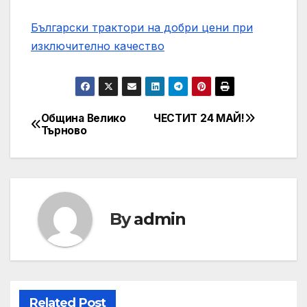
Български трактори на добри цени при
изключително качество
Община Велико
ЧЕСТИТ 24 МАЙ!
Post
Търново
navigation
By
admin
Related Post