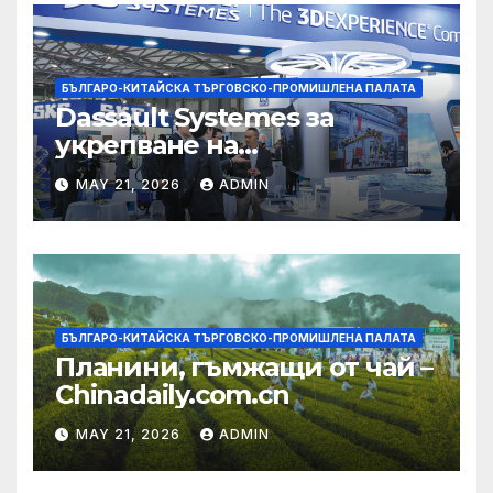
БЪЛГАРО-КИТАЙСКА ТЪРГОВСКО-ПРОМИШЛЕНА ПАЛАТА
Dassault Systemes за
укрепване на
изграждането на AI
MAY 21, 2026
ADMIN
екосистема в Китай
БЪЛГАРО-КИТАЙСКА ТЪРГОВСКО-ПРОМИШЛЕНА ПАЛАТА
Планини, гъмжащи от чай –
Chinadaily.com.cn
MAY 21, 2026
ADMIN