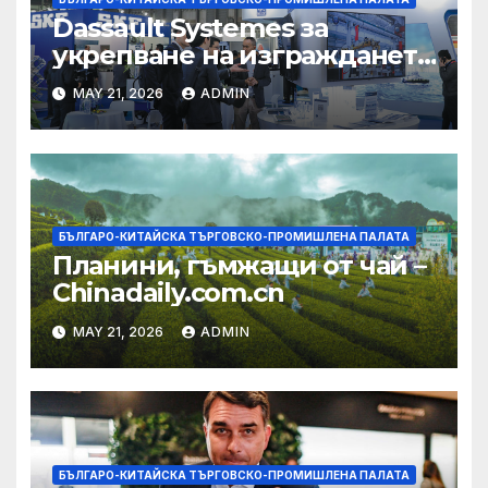
Dassault Systemes за
укрепване на изграждането
на AI екосистема в Китай
MAY 21, 2026
ADMIN
БЪЛГАРО-КИТАЙСКА ТЪРГОВСКО-ПРОМИШЛЕНА ПАЛАТА
Планини, гъмжащи от чай –
Chinadaily.com.cn
MAY 21, 2026
ADMIN
БЪЛГАРО-КИТАЙСКА ТЪРГОВСКО-ПРОМИШЛЕНА ПАЛАТА