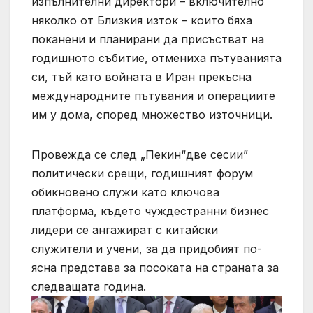
изпълнителни директори – включително
няколко от Близкия изток – които бяха
поканени и планирани да присъстват на
годишното събитие, отмениха пътуванията
си, тъй като войната в Иран прекъсна
международните пътувания и операциите
им у дома, според множество източници.
Провежда се след „Пекин“две сесии”
политически срещи, годишният форум
обикновено служи като ключова
платформа, където чуждестранни бизнес
лидери се ангажират с китайски
служители и учени, за да придобият по-
ясна представа за посоката на страната за
следващата година.