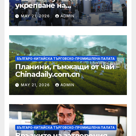
укрепване на
изграждането на AI
MAY 21, 2026
ADMIN
екосистема в Китай
БЪЛГАРО-КИТАЙСКА ТЪРГОВСКО-ПРОМИШЛЕНА ПАЛАТА
Планини, гъмжащи от чай –
Chinadaily.com.cn
MAY 21, 2026
ADMIN
БЪЛГАРО-КИТАЙСКА ТЪРГОВСКО-ПРОМИШЛЕНА ПАЛАТА
Връзките на затворения