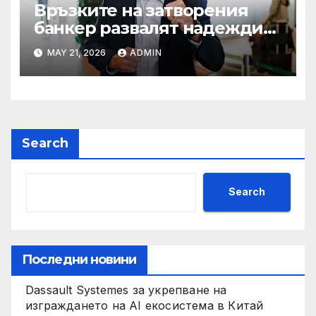
Връзките на затворения
банкер развалят надеждите
на Флавио Болсонаро за
MAY 21, 2026
ADMIN
президент на Бразилия
Search
Search
Последни новини
Dassault Systemes за укрепване на
изграждането на AI екосистема в Китай