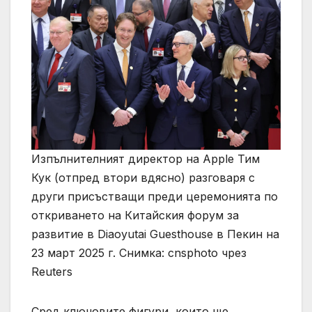
Изпълнителният директор на Apple Тим
Кук (отпред втори вдясно) разговаря с
други присъстващи преди церемонията по
откриването на Китайския форум за
развитие в Diaoyutai Guesthouse в Пекин на
23 март 2025 г. Снимка: cnsphoto чрез
Reuters
Сред ключовите фигури, които ще