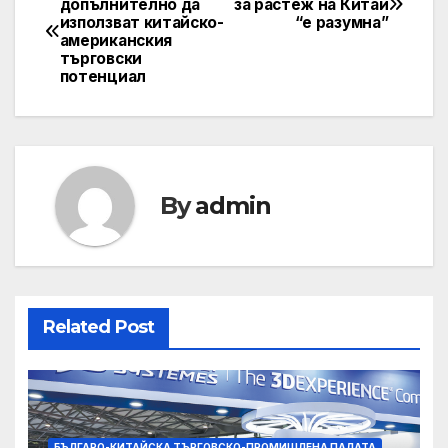
допълнително да
за растеж на Китай
използват китайско-
“е разумна”
navigation
американския
търговски
потенциал
By
admin
Related Post
БЪЛГАРО-КИТАЙСКА ТЪРГОВСКО-ПРОМИШЛЕНА ПАЛАТА