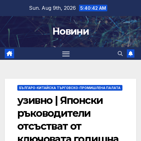
Skip
Sun. Aug 9th, 2026
5:40:43 AM
to
content
Новини
БЪЛГАРО-КИТАЙСКА ТЪРГОВСКО-ПРОМИШЛЕНА ПАЛАТА
узивно | Японски
ръководители
отсъстват от
ключовата годишна