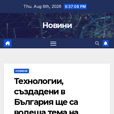
Skip
Thu. Aug 6th, 2026
6:37:09 PM
to
content
Новини
НОВИНИ
Технологии,
създадени в
България ще са
водеща тема на