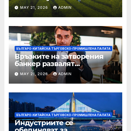
MAY 21, 2026
ADMIN
БЪЛГАРО-КИТАЙСКА ТЪРГОВСКО-ПРОМИШЛЕНА ПАЛАТА
Връзките на затворения
банкер развалят
надеждите на Флавио
MAY 21, 2026
ADMIN
Болсонаро за президент на
Бразилия
БЪЛГАРО-КИТАЙСКА ТЪРГОВСКО-ПРОМИШЛЕНА ПАЛАТА
Индустриите се
обединяват за