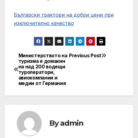
Български трактори на добри цени при
изключително качество
Министерството на
Previous Post
Post
туризма е домакин
на над 200 водещи
navigation
туроператори,
авиокомпании и
медии от Германия
By
admin