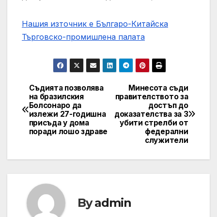
Нашия източник е Българо-Китайска
Търговско-промишлена палaта
Съдията позволява
Минесота съди
Post
на бразилския
правителството за
Болсонаро да
достъп до
navigation
излежи 27-годишна
доказателства за 3
присъда у дома
убити стрелби от
поради лошо здраве
федерални
служители
By
admin