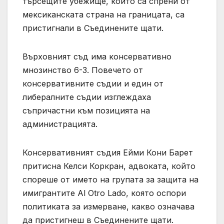
търсещите убежище, които са спрени от
мексиканската страна на границата, са
пристигнали в Съединените щати.
Върховният съд има консервативно
мнозинство 6-3. Повечето от
консервативните съдии и един от
либералните съдии изглеждаха
съпричастни към позицията на
администрацията.
Консервативният съдия Ейми Кони Барет
притисна Келси Коркран, адвоката, който
спореше от името на групата за защита на
имигрантите Al Otro Lado, която оспори
политиката за измерване, какво означава
да пристигнеш в Съединените щати.