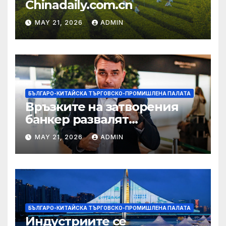
Chinadaily.com.cn
MAY 21, 2026
ADMIN
БЪЛГАРО-КИТАЙСКА ТЪРГОВСКО-ПРОМИШЛЕНА ПАЛАТА
Връзките на затворения
банкер развалят
надеждите на Флавио
MAY 21, 2026
ADMIN
Болсонаро за президент на
Бразилия
БЪЛГАРО-КИТАЙСКА ТЪРГОВСКО-ПРОМИШЛЕНА ПАЛАТА
Индустриите се