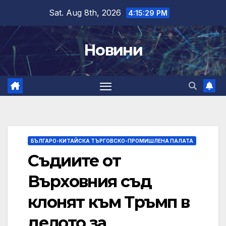
Skip
Sat. Aug 8th, 2026
4:15:30 PM
to
content
Новини
БЪЛГАРО-КИТАЙСКА ТЪРГОВСКО-ПРОМИШЛЕНА ПАЛАТА
Съдиите от
Върховния съд
клонят към Тръмп в
делото за