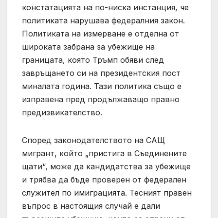
констатацията на по-ниска инстанция, че
политиката нарушава федералния закон.
Политиката на измерване е отделна от
широката забрана за убежище на
границата, която Тръмп обяви след
завръщането си на президентския пост
миналата година. Тази политика също е
изправена пред продължаващо правно
предизвикателство.
Според законодателството на САЩ
мигрант, който „пристига в Съединените
щати“, може да кандидатства за убежище
и трябва да бъде проверен от федерален
служител по имиграцията. Тесният правен
въпрос в настоящия случай е дали