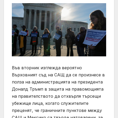
Във вторник изглежда вероятно
Върховният съд на САЩ да се произнесе в
полза на администрацията на президента
Доналд Тръмп в защита на правомощията
на правителството да отхвърля търсещи
убежище лица, когато служителите
преценят, че граничните пунктове между
САЩ и Мексико са твърде натоварени, за