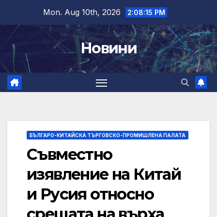
Skip
Mon. Aug 10th, 2026
2:08:16 PM
to
content
Новини
БЪЛГАРО-КИТАЙСКА ТЪРГОВСКО-ПРОМИШЛЕНА ПАЛАТА
Съвместно
изявление на Китай
и Русия относно
срещата на върха