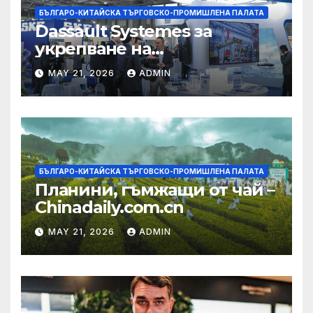
БЪЛГАРО-КИТАЙСКА ТЪРГОВСКО-ПРОМИШЛЕНА ПАЛАТА
Dassault Systemes за
укрепване на
изграждането на AI
MAY 21, 2026
ADMIN
екосистема в Китай
БЪЛГАРО-КИТАЙСКА ТЪРГОВСКО-ПРОМИШЛЕНА ПАЛАТА
Планини, гъмжащи от чай –
Chinadaily.com.cn
MAY 21, 2026
ADMIN