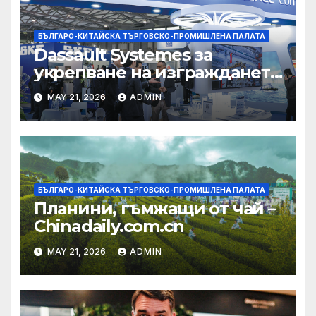
БЪЛГАРО-КИТАЙСКА ТЪРГОВСКО-ПРОМИШЛЕНА ПАЛАТА
Dassault Systemes за
укрепване на изграждането
на AI екосистема в Китай
MAY 21, 2026
ADMIN
БЪЛГАРО-КИТАЙСКА ТЪРГОВСКО-ПРОМИШЛЕНА ПАЛАТА
Планини, гъмжащи от чай –
Chinadaily.com.cn
MAY 21, 2026
ADMIN