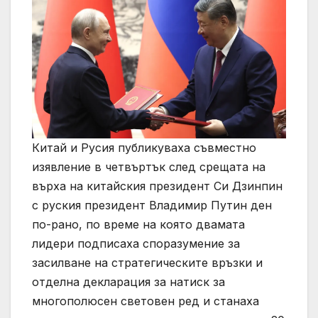
Китай и Русия публикуваха съвместно
изявление в четвъртък след срещата на
върха на китайския президент Си Дзинпин
с руския президент Владимир Путин ден
по-рано, по време на която двамата
лидери подписаха споразумение за
засилване на стратегическите връзки и
отделна декларация за натиск за
многополюсен световен ред и станаха