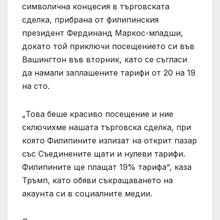
символична концесия в търговската
сделка, прибрана от филипинския
президент Фердинанд Маркос-младши,
докато той приключи посещението си във
Вашингтон във вторник, като се съгласи
да намали заплашените тарифи от 20 на 19
на сто.
„Това беше красиво посещение и ние
сключихме нашата търговска сделка, при
която Филипините излизат на открит пазар
със Съединените щати и нулеви тарифи.
Филипините ще плащат 19% тарифа“, каза
Тръмп, като обяви съкращаването на
акаунта си в социалните медии.