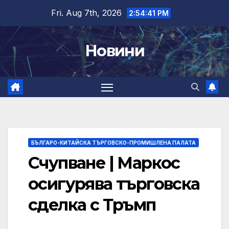
Skip
Fri. Aug 7th, 2026
2:54:41 PM
to
content
Новини
БЪЛГАРО-КИТАЙСКА ТЪРГОВСКО-ПРОМИШЛЕНА ПАЛАТА
Счупване | Маркос
осигурява търговска
сделка с Тръмп