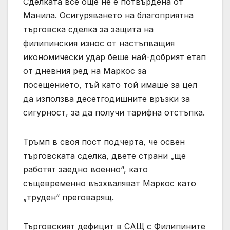
Сделката все още не е потвърдена от
Манила. Осигуряването на благоприятна
търговска сделка за защита на
филипинския износ от настъпващия
икономически удар беше най-добрият етап
от дневния ред на Маркос за
посещението, тъй като той имаше за цел
да използва десетгодишните връзки за
сигурност, за да получи тарифна отстъпка.
Тръмп в своя пост подчерта, че освен
търговската сделка, двете страни „ще
работят заедно военно“, като
същевременно възхваляват Маркос като
„труден“ преговарящ.
Търговският дефицит в САЩ с Филипините