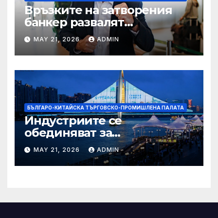
Връзките на затворения
банкер развалят
надеждите на Флавио
MAY 21, 2026
ADMIN
Болсонаро за президент на
Бразилия
БЪЛГАРО-КИТАЙСКА ТЪРГОВСКО-ПРОМИШЛЕНА ПАЛАТА
Индустриите се
обединяват за
висококачествен растеж на
MAY 21, 2026
ADMIN
културния и
туристическия сектор