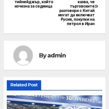
navigation
тийнейджър, който
казва, че
изчезна за седмица
търговските
разговори с Китай
могат да включват
Русия, покупки на
петрол в Иран
By
admin
Related Post