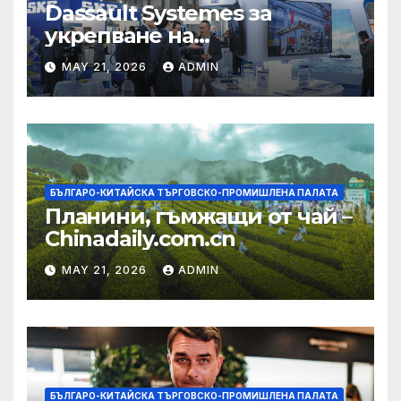
Dassault Systemes за
укрепване на
изграждането на AI
MAY 21, 2026
ADMIN
екосистема в Китай
БЪЛГАРО-КИТАЙСКА ТЪРГОВСКО-ПРОМИШЛЕНА ПАЛАТА
Планини, гъмжащи от чай –
Chinadaily.com.cn
MAY 21, 2026
ADMIN
БЪЛГАРО-КИТАЙСКА ТЪРГОВСКО-ПРОМИШЛЕНА ПАЛАТА