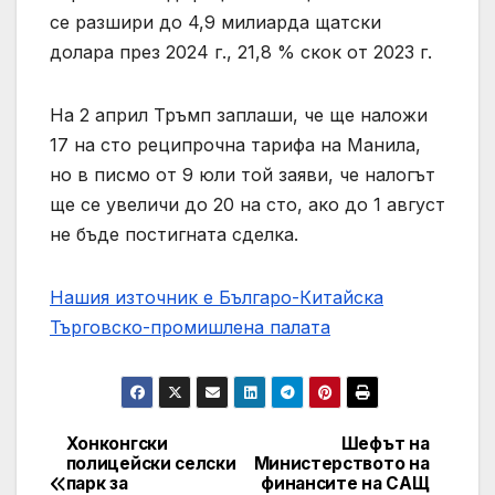
се разшири до 4,9 милиарда щатски
долара през 2024 г., 21,8 % скок от 2023 г.
На 2 април Тръмп заплаши, че ще наложи
17 на сто реципрочна тарифа на Манила,
но в писмо от 9 юли той заяви, че налогът
ще се увеличи до 20 на сто, ако до 1 август
не бъде постигната сделка.
Нашия източник е Българо-Китайска
Търговско-промишлена палaта
Хонконгски
Шефът на
Post
полицейски селски
Министерството на
парк за
финансите на САЩ