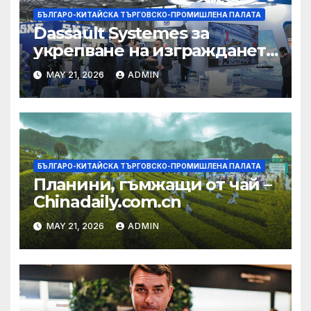
БЪЛГАРО-КИТАЙСКА ТЪРГОВСКО-ПРОМИШЛЕНА ПАЛАТА
Dassault Systemes за
укрепване на изграждането
на AI екосистема в Китай
MAY 21, 2026
ADMIN
БЪЛГАРО-КИТАЙСКА ТЪРГОВСКО-ПРОМИШЛЕНА ПАЛАТА
Планини, гъмжащи от чай –
Chinadaily.com.cn
MAY 21, 2026
ADMIN