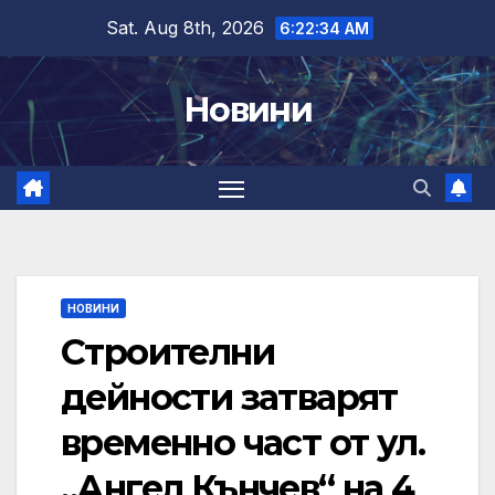
Skip
Sat. Aug 8th, 2026
6:22:35 AM
to
content
Новини
НОВИНИ
Строителни
дейности затварят
временно част от ул.
„Ангел Кънчев“ на 4