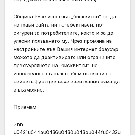
Община Русе използва „бисквитки”, за да
направи сайта ни по–ефективен, по–
сигурен за потребителите, както и за да
улесни ползването му. Чрез промяна на
настройките във Вашия интернет браузър
можете да деактивирате или ограничите
прехвърлянето на „бисквитки”, но
използването в пълен обем на някои от
нейните функции вече евентуално няма да
е възможно.
Приемам
×nn
u0421u044au0436u0430u043bu044fu0432u