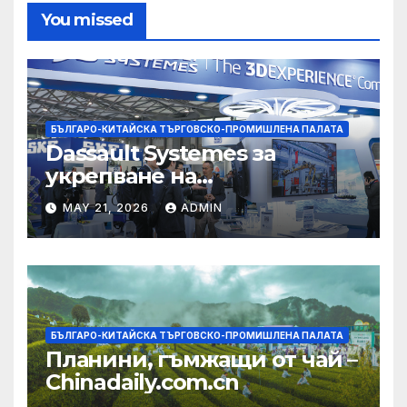
You missed
БЪЛГАРО-КИТАЙСКА ТЪРГОВСКО-ПРОМИШЛЕНА ПАЛАТА
Dassault Systemes за
укрепване на
изграждането на AI
MAY 21, 2026
ADMIN
екосистема в Китай
БЪЛГАРО-КИТАЙСКА ТЪРГОВСКО-ПРОМИШЛЕНА ПАЛАТА
Планини, гъмжащи от чай –
Chinadaily.com.cn