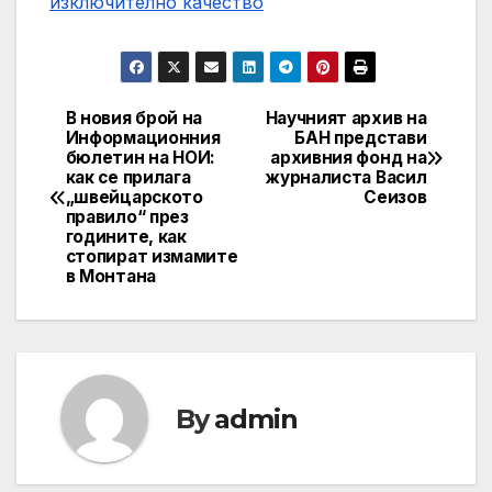
изключително качество
В новия брой на
Научният архив на
Post
Информационния
БАН представи
бюлетин на НОИ:
архивния фонд на
navigation
как се прилага
журналиста Васил
„швейцарското
Сеизов
правило“ през
годините, как
стопират измамите
в Монтана
By
admin