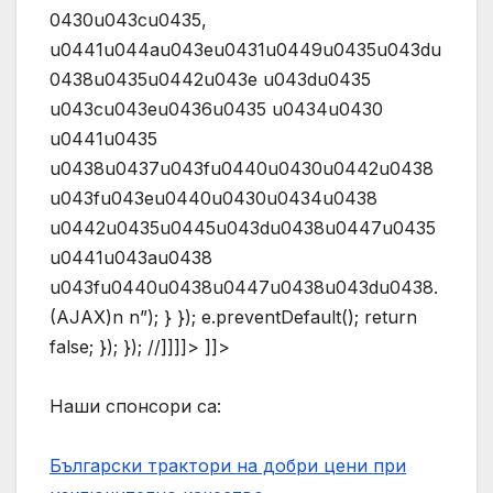
0430u043cu0435,
u0441u044au043eu0431u0449u0435u043du
0438u0435u0442u043e u043du0435
u043cu043eu0436u0435 u0434u0430
u0441u0435
u0438u0437u043fu0440u0430u0442u0438
u043fu043eu0440u0430u0434u0438
u0442u0435u0445u043du0438u0447u0435
u0441u043au0438
u043fu0440u0438u0447u0438u043du0438.
(AJAX)n n”); } }); e.preventDefault(); return
false; }); }); //]]]]> ]]>
Наши спонсори са:
Български трактори на добри цени при