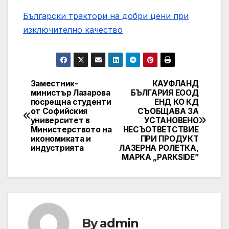
Български трактори на добри цени при
изключително качество
Заместник-
КАУФЛАНД
Post
министър Лазарова
БЪЛГАРИЯ ЕООД
посрещна студенти
ЕНД КО КД
navigation
от Софийския
СЪОБЩАВА ЗА
университет в
УСТАНОВЕНО
Министерството на
НЕСЪОТВЕТСТВИЕ
икономиката и
ПРИ ПРОДУКТ
индустрията
ЛАЗЕРНА РОЛЕТКА,
МАРКА „PARKSIDE”
By
admin