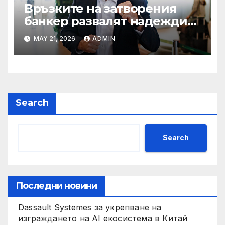
Връзките на затворения
банкер развалят надеждите
на Флавио Болсонаро за
MAY 21, 2026
ADMIN
президент на Бразилия
Search
Search
Последни новини
Dassault Systemes за укрепване на
изграждането на AI екосистема в Китай