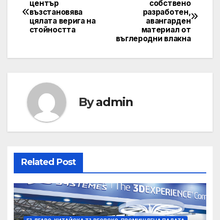
център
собствено
възстановява
разработен,
navigation
цялата верига на
авангарден
стойността
материал от
въглеродни влакна
By
admin
Related Post