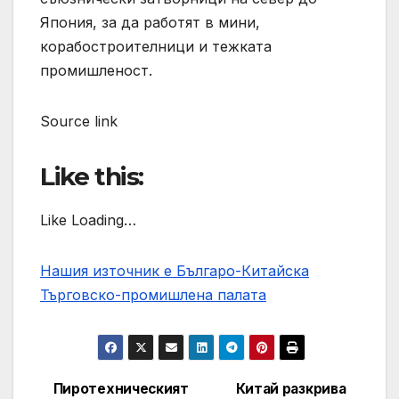
Япония, за да работят в мини,
корабостроителници и тежката
промишленост.
Source link
Like this:
Like Loading…
Нашия източник е Българо-Китайска
Търговско-промишлена палaта
Пиротехническият
Китай разкрива
Post