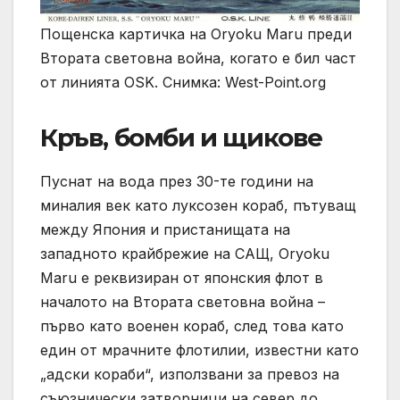
Пощенска картичка на Oryoku Maru преди
Втората световна война, когато е бил част
от линията OSK. Снимка: West-Point.org
Кръв, бомби и щикове
Пуснат на вода през 30-те години на
миналия век като луксозен кораб, пътуващ
между Япония и пристанищата на
западното крайбрежие на САЩ, Oryoku
Maru е реквизиран от японския флот в
началото на Втората световна война –
първо като военен кораб, след това като
един от мрачните флотилии, известни като
„адски кораби“, използвани за превоз на
съюзнически затворници на север до