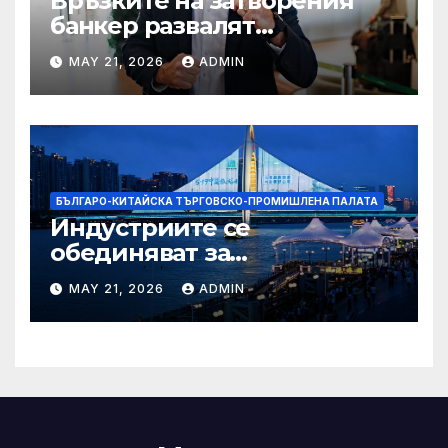
Връзките на затворения
банкер развалят
надеждите на Флавио
MAY 21, 2026
ADMIN
Болсонаро за президент на
Бразилия
БЪЛГАРО-КИТАЙСКА ТЪРГОВСКО-ПРОМИШЛЕНА ПАЛАТА
Индустриите се
обединяват за
висококачествен растеж на
MAY 21, 2026
ADMIN
културния и
туристическия сектор