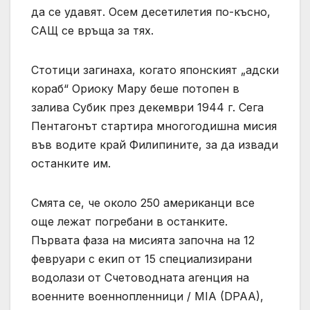
да се удавят. Осем десетилетия по-късно,
САЩ се връща за тях.
Стотици загинаха, когато японският „адски
кораб“ Ориоку Мару беше потопен в
залива Субик през декември 1944 г. Сега
Пентагонът стартира многогодишна мисия
във водите край Филипините, за да извади
останките им.
Смята се, че около 250 американци все
още лежат погребани в останките.
Първата фаза на мисията започна на 12
февруари с екип от 15 специализирани
водолази от Счетоводната агенция на
военните военнопленници / MIA (DPAA),