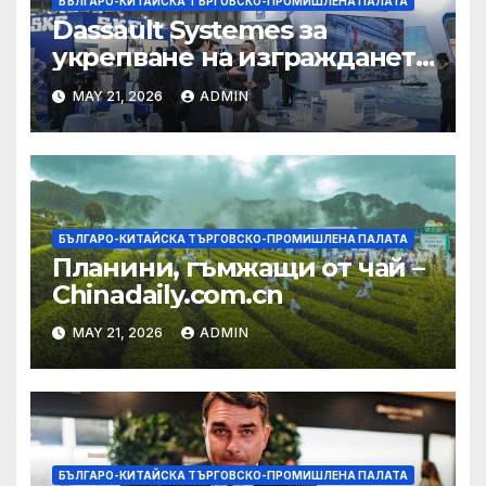
БЪЛГАРО-КИТАЙСКА ТЪРГОВСКО-ПРОМИШЛЕНА ПАЛАТА
Dassault Systemes за
укрепване на изграждането
на AI екосистема в Китай
MAY 21, 2026
ADMIN
БЪЛГАРО-КИТАЙСКА ТЪРГОВСКО-ПРОМИШЛЕНА ПАЛАТА
Планини, гъмжащи от чай –
Chinadaily.com.cn
MAY 21, 2026
ADMIN
БЪЛГАРО-КИТАЙСКА ТЪРГОВСКО-ПРОМИШЛЕНА ПАЛАТА