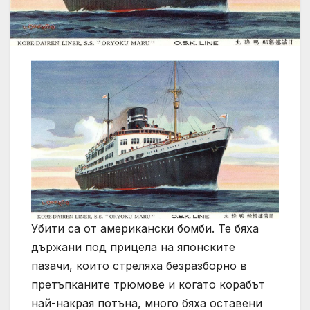
Убити са от американски бомби. Те бяха
държани под прицела на японските
пазачи, които стреляха безразборно в
претъпканите трюмове и когато корабът
най-накрая потъна, много бяха оставени