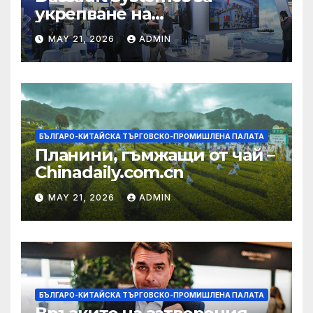
укрепване на
изграждането на AI
MAY 21, 2026
ADMIN
екосистема в Китай
БЪЛГАРО-КИТАЙСКА ТЪРГОВСКО-ПРОМИШЛЕНА ПАЛАТА
Планини, гъмжащи от чай –
Chinadaily.com.cn
MAY 21, 2026
ADMIN
БЪЛГАРО-КИТАЙСКА ТЪРГОВСКО-ПРОМИШЛЕНА ПАЛАТА