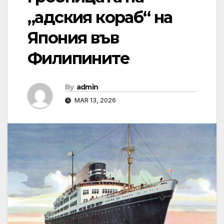
„адския кораб“ на
Япония във
Филипините
By
admin
MAR 13, 2026