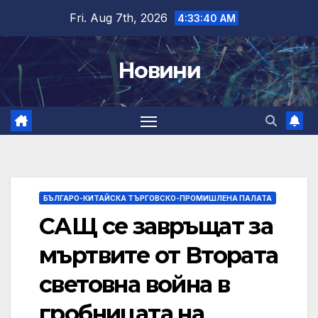
Skip
Fri. Aug 7th, 2026
4:33:41 AM
to
content
Новини
БЪЛГАРО-КИТАЙСКА ТЪРГОВСКО-ПРОМИШЛЕНА ПАЛАТА
САЩ се завръщат за
мъртвите от Втората
световна война в
гробницата на