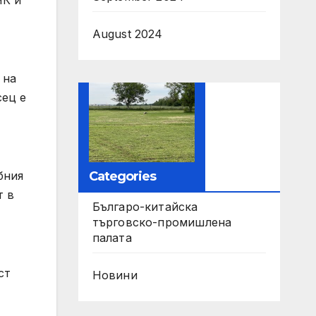
ЧК и
August 2024
 на
сец е
Categories
бния
т в
Българо-китайска
търговско-промишлена
палата
ст
Новини