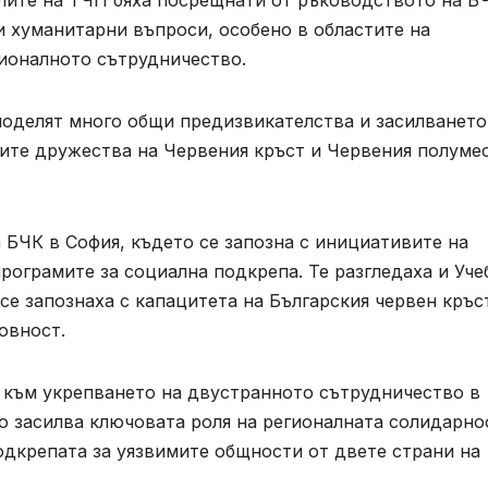
лите на ТЧП бяха посрещнати от ръководството на Б
 хуманитарни въпроси, особено в областите на
гионалното сътрудничество.
поделят много общи предизвикателства и засилването
те дружества на Червения кръст и Червения полуме
 БЧК в София, където се запозна с инициативите на
програмите за социална подкрепа. Те разгледаха и Уче
 се запознаха с капацитета на Българския червен кръс
овност.
 към укрепването на двустранното сътрудничество в
о засилва ключовата роля на регионалната солидарно
одкрепата за уязвимите общности от двете страни на