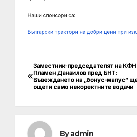
Наши спонсори са:
Български трактори на добри цени при из
Заместник-председателят на КФН
Post
Пламен Данаилов пред БНТ:
navigation
Въвеждането на „бонус-малус“ щ
ощети само некоректните водачи
By
admin