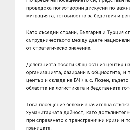
По време на посещението си, представите
проведоха ползотворни дискусии по важни
миграцията, готовността за бедствия и ре
Като съседни страни, България и Турция с
сътрудничеството между двете национални
от стратегическо значение.
Делегацията посети Общностния център на
организацията, базирани в общностите, и 
център и склада на БЧК в с. Лозен, където
областта на логистиката и бедствената гот
Това посещение бележи значителна стъпка
хуманитарната дейност, като допълнителн
при справянето с трансгранични кризи и п
границата.