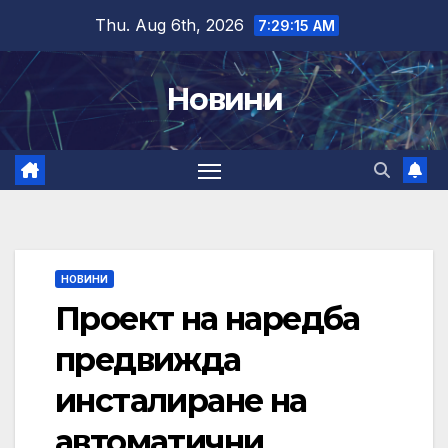
Skip
Thu. Aug 6th, 2026
7:29:16 AM
to
content
Новини
НОВИНИ
Проект на наредба
предвижда
инсталиране на
автоматични