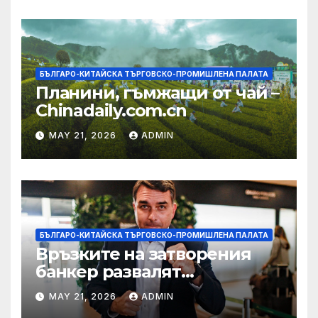
БЪЛГАРО-КИТАЙСКА ТЪРГОВСКО-ПРОМИШЛЕНА ПАЛАТА
Планини, гъмжащи от чай –
Chinadaily.com.cn
MAY 21, 2026
ADMIN
БЪЛГАРО-КИТАЙСКА ТЪРГОВСКО-ПРОМИШЛЕНА ПАЛАТА
Връзките на затворения
банкер развалят
надеждите на Флавио
MAY 21, 2026
ADMIN
Болсонаро за президент на