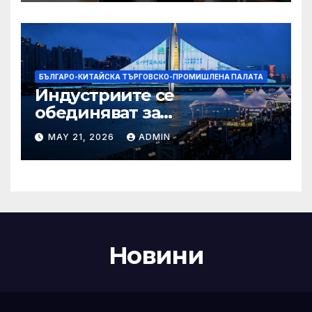
Бразилия
БЪЛГАРО-КИТАЙСКА ТЪРГОВСКО-ПРОМИШЛЕНА ПАЛАТА
Индустриите се
обединяват за
висококачествен растеж на
MAY 21, 2026
ADMIN
културния и
туристическия сектор
Новини