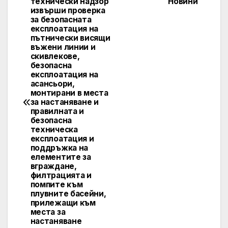
технически надзор
Новини
navigation
извърши проверка
за безопасната
експлоатация на
пътнически висящи
въжени линии и
скивлекове,
безопасна
експлоатация на
асансьори,
монтирани в места
за настаняване и
правилната и
безопасна
техническа
експлоатация и
поддръжка на
елементите за
вграждане,
филтрацията и
помпите към
плувните басейни,
прилежащи към
места за
настаняване