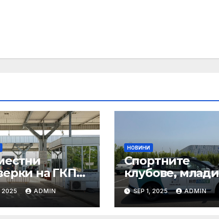
НОВИНИ
местни
Спортните
верки на ГКПП:
клубове, млади
истерството
ни атлети и
, 2025
ADMIN
SEP 1, 2025
ADMIN
уризма и
техните трень
тролните
имат нужда от