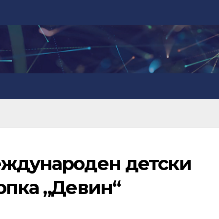
еждународен детски
опка „Девин“