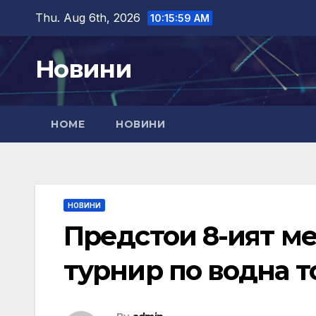
Skip
Thu. Aug 6th, 2026
10:16:01 AM
to
content
Новини
HOME
НОВИНИ
НОВИНИ
Предстои 8-ият м
турнир по водна т