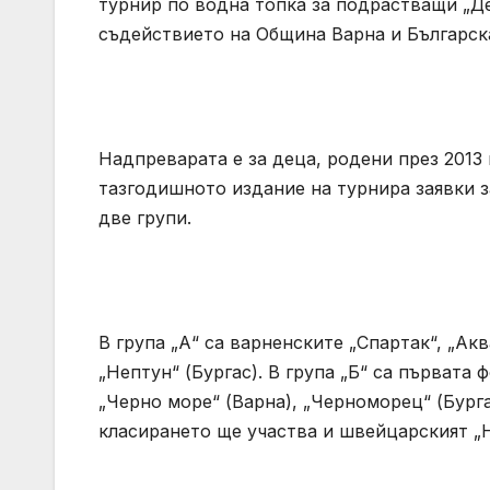
турнир по водна топка за подрастващи „Де
съдействието на Община Варна и Българск
Надпреварата е за деца, родени през 2013 г
тазгодишното издание на турнира заявки з
две групи.
В група „А“ са варненските „Спартак“, „Акв
„Нептун“ (Бургас). В група „Б“ са първата
„Черно море“ (Варна), „Черноморец“ (Бург
класирането ще участва и швейцарският „