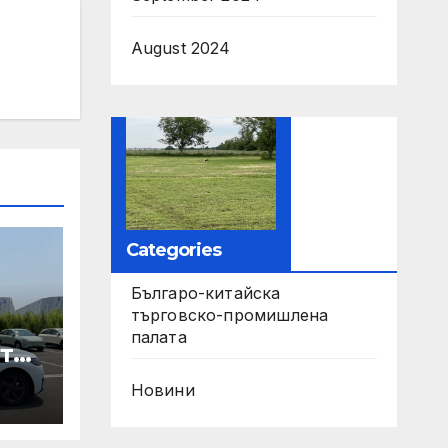
August 2024
Categories
Българо-китайска
търговско-промишлена
палата
те
Новини
ори