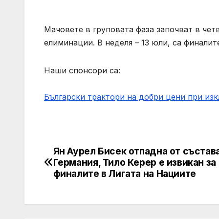
Мачовете в груповата фаза започват в чет
елиминации. В неделя – 13 юли, са финалите
Наши спонсори са:
Български трактори на добри цени при из
Ян Аурел Бисек отпадна от състава
Post
Германия, Тило Керер е извикан за
navigation
финалите в Лигата на Нациите