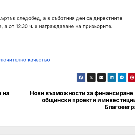
въртък следобед, а в съботния ден са директните
, а от 12:30 ч. е награждаване на призьорите.
ключително качество
 на
Нови възможности за финансиране 
общински проекти и инвестиции
Благоевгр