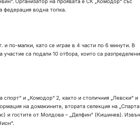
вин“. Организатор на проявата е СК „Комодор“ със
а федерация водна топка.
. и по-малки, като се играе в 4 части по 6 минути. В
а участие са подали 10 отбора, които са разпределени
а спорт“ и „Комодор“ 2, както и столичния „Левски“ и
 формация на домакините, втората селекция на „Спарта
ас) и гостите от Молдова – „Делфин“ (Кишинев). Извъ
Нион“.