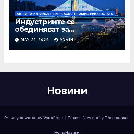
БЪЛГАРО-КИТАЙСКА ТЪРГОВСКО-ПРОМИШЛЕНА ПАЛАТА
Индустриите се
обединяват за
висококачествен растеж на
MAY 21, 2026
ADMIN
културния и
туристическия сектор
Новини
Proudly powered by WordPress
|
Theme:
Newsup
by
Themeansar
.
Home
Новини