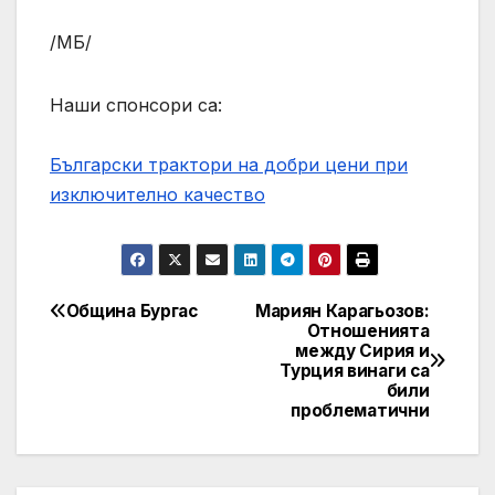
/МБ/
Наши спонсори са:
Български трактори на добри цени при
изключително качество
Община Бургас
Мариян Карагьозов:
Post
Отношенията
между Сирия и
navigation
Турция винаги са
били
проблематични