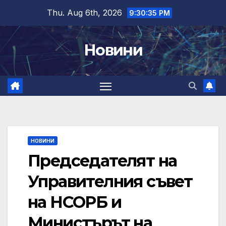
Skip
Thu. Aug 6th, 2026
9:30:36 PM
to
content
Новини
НОВИНИ
Председателят на
Управителния съвет
на НСОРБ и
Министърът на