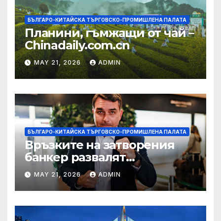
БЪЛГАРО-КИТАЙСКА ТЪРГОВСКО-ПРОМИШЛЕНА ПАЛАТА
Планини, гъмжащи от чай –
Chinadaily.com.cn
MAY 21, 2026
ADMIN
БЪЛГАРО-КИТАЙСКА ТЪРГОВСКО-ПРОМИШЛЕНА ПАЛАТА
Връзките на затворения
банкер развалят
надеждите на Флавио
MAY 21, 2026
ADMIN
Болсонаро за президент на
Бразилия