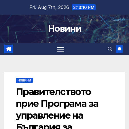
Skip
Fri. Aug 7th, 2026
2:13:11 PM
to
content
Новини
НОВИНИ
Правителството
прие Програма за
управление на
България за