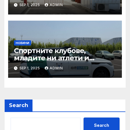
туризма и контролните
SEP 1, 2025
ADMIN
органи откриха нарушения
при пътувания
НОВИНИ
Спортните клубове,
младите ни атлети и
техните треньори имат
SEP 1, 2025
ADMIN
нужда от нашата подкрепа
и ние ще им я осигурим
Search
Search