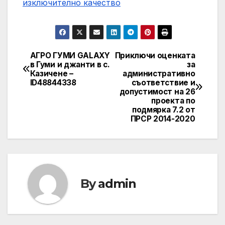
изключително качество
АГРО ГУМИ GALAXY
Приключи оценката
Post
в Гуми и джанти в с.
за
Казичене –
административно
navigation
ID48844338
съответствие и
допустимост на 26
проекта по
подмярка 7.2 от
ПРСР 2014-2020
By
admin