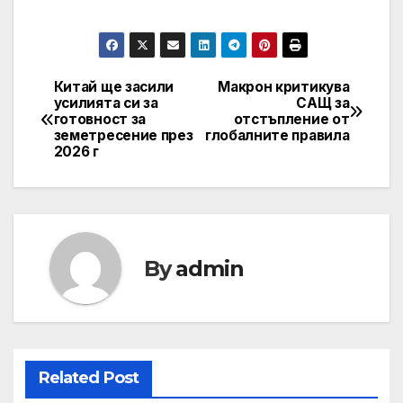
Китай ще засили
Макрон критикува
Post
усилията си за
САЩ за
готовност за
отстъпление от
navigation
земетресение през
глобалните правила
2026 г
By
admin
Related Post