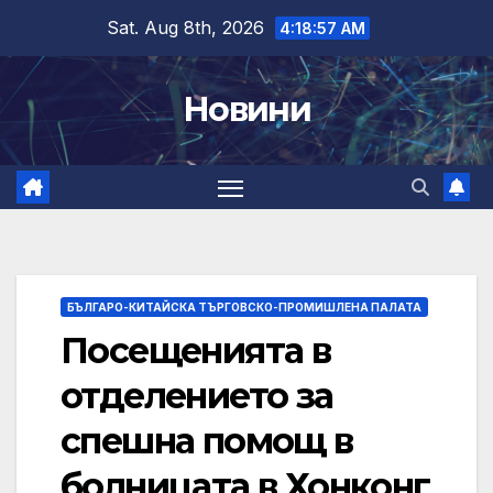
Skip
Sat. Aug 8th, 2026
4:18:58 AM
to
content
Новини
БЪЛГАРО-КИТАЙСКА ТЪРГОВСКО-ПРОМИШЛЕНА ПАЛАТА
Посещенията в
отделението за
спешна помощ в
болницата в Хонконг