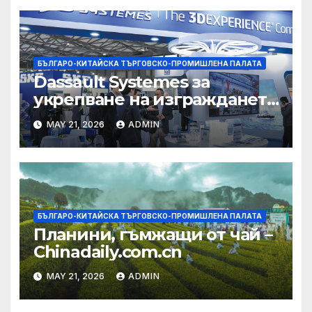
БЪЛГАРО-КИТАЙСКА ТЪРГОВСКО-ПРОМИШЛЕНА ПАЛАТА
Dassault Systemes за
укрепване на изграждането
на AI екосистема в Китай
MAY 21, 2026
ADMIN
БЪЛГАРО-КИТАЙСКА ТЪРГОВСКО-ПРОМИШЛЕНА ПАЛАТА
Планини, гъмжащи от чай –
Chinadaily.com.cn
MAY 21, 2026
ADMIN