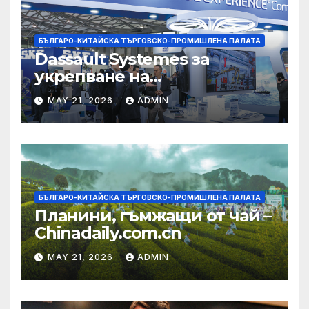
БЪЛГАРО-КИТАЙСКА ТЪРГОВСКО-ПРОМИШЛЕНА ПАЛАТА
Dassault Systemes за
укрепване на
изграждането на AI
MAY 21, 2026
ADMIN
екосистема в Китай
БЪЛГАРО-КИТАЙСКА ТЪРГОВСКО-ПРОМИШЛЕНА ПАЛАТА
Планини, гъмжащи от чай –
Chinadaily.com.cn
MAY 21, 2026
ADMIN