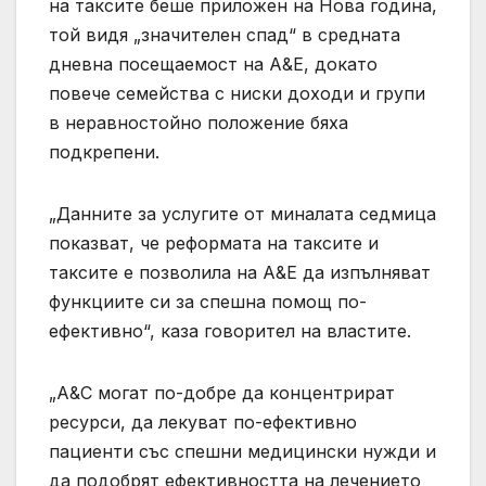
на таксите беше приложен на Нова година,
той видя „значителен спад“ в средната
дневна посещаемост на А&Е, докато
повече семейства с ниски доходи и групи
в неравностойно положение бяха
подкрепени.
„Данните за услугите от миналата седмица
показват, че реформата на таксите и
таксите е позволила на A&E да изпълняват
функциите си за спешна помощ по-
ефективно“, каза говорител на властите.
„А&С могат по-добре да концентрират
ресурси, да лекуват по-ефективно
пациенти със спешни медицински нужди и
да подобрят ефективността на лечението