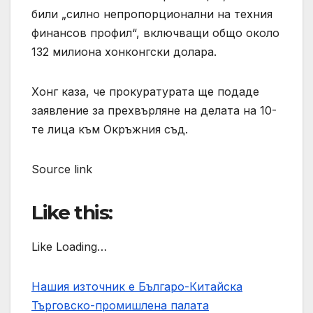
били „силно непропорционални на техния
финансов профил“, включващи общо около
132 милиона хонконгски долара.
Хонг каза, че прокуратурата ще подаде
заявление за прехвърляне на делата на 10-
те лица към Окръжния съд.
Source link
Like this:
Like Loading…
Нашия източник е Българо-Китайска
Търговско-промишлена палaта