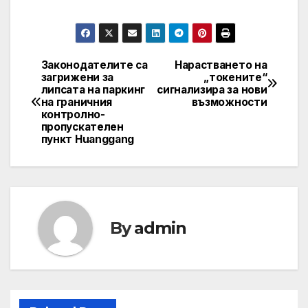
Законодателите са
Нарастването на
Post
загрижени за
„токените“
липсата на паркинг
сигнализира за нови
navigation
на граничния
възможности
контролно-
пропускателен
пункт Huanggang
By
admin