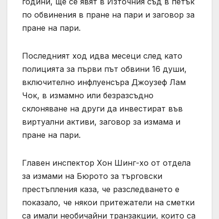
години, ще се явят в Източния съд в петък
по обвинения в пране на пари и заговор за
пране на пари.
Последният ход идва месеци след като
полицията за първи път обвини 16 души,
включително инфлуенсъра Джоузеф Лам
Чок, в измамно или безразсъдно
склоняване на други да инвестират във
виртуални активи, заговор за измама и
пране на пари.
Главен инспектор Хон Шинг-хо от отдела
за измами на Бюрото за търговски
престъпления каза, че разследването е
показало, че някои притежатели на сметки
са имали необичайни транзакции, които са