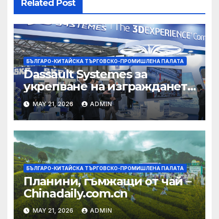
Related Post
БЪЛГАРО-КИТАЙСКА ТЪРГОВСКО-ПРОМИШЛЕНА ПАЛАТА
Dassault Systemes за
укрепване на изграждането
на AI екосистема в Китай
MAY 21, 2026
ADMIN
БЪЛГАРО-КИТАЙСКА ТЪРГОВСКО-ПРОМИШЛЕНА ПАЛАТА
Планини, гъмжащи от чай –
Chinadaily.com.cn
MAY 21, 2026
ADMIN