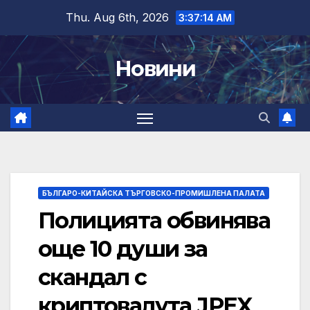
Skip
Thu. Aug 6th, 2026
3:37:15 AM
to
content
Новини
БЪЛГАРО-КИТАЙСКА ТЪРГОВСКО-ПРОМИШЛЕНА ПАЛАТА
Полицията обвинява
още 10 души за
скандал с
криптовалута JPEX