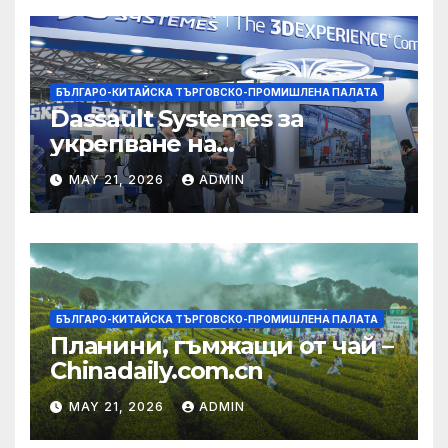
БЪЛГАРО-КИТАЙСКА ТЪРГОВСКО-ПРОМИШЛЕНА ПАЛАТА
Dassault Systemes за
укрепване на
изграждането на AI
MAY 21, 2026
ADMIN
екосистема в Китай
БЪЛГАРО-КИТАЙСКА ТЪРГОВСКО-ПРОМИШЛЕНА ПАЛАТА
Планини, гъмжащи от чай –
Chinadaily.com.cn
MAY 21, 2026
ADMIN