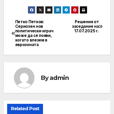
Петко Петков:
Решения от
Post
Сериозен нов
заседание на
политически играч
17.07.2025 г.
navigation
може да се появи,
когато влезем в
еврозоната
By
admin
Related Post