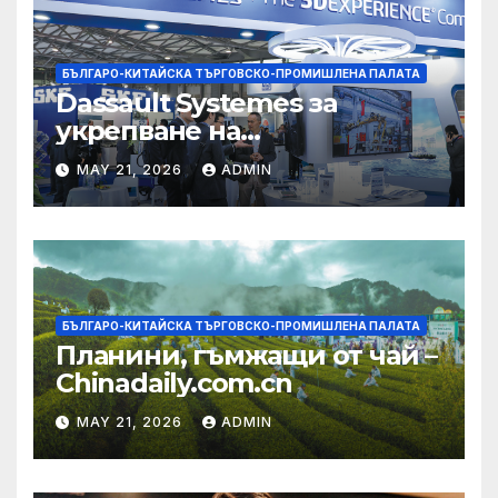
БЪЛГАРО-КИТАЙСКА ТЪРГОВСКО-ПРОМИШЛЕНА ПАЛАТА
Dassault Systemes за
укрепване на
изграждането на AI
MAY 21, 2026
ADMIN
екосистема в Китай
БЪЛГАРО-КИТАЙСКА ТЪРГОВСКО-ПРОМИШЛЕНА ПАЛАТА
Планини, гъмжащи от чай –
Chinadaily.com.cn
MAY 21, 2026
ADMIN