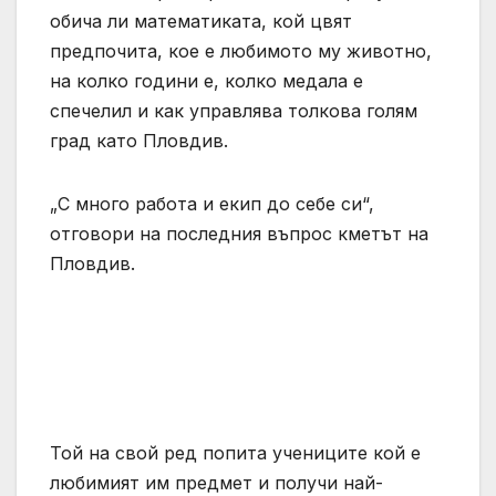
обича ли математиката, кой цвят
предпочита, кое е любимото му животно,
на колко години е, колко медала е
спечелил и как управлява толкова голям
град като Пловдив.
„С много работа и екип до себе си“,
отговори на последния въпрос кметът на
Пловдив.
Той на свой ред попита учениците кой е
любимият им предмет и получи най-