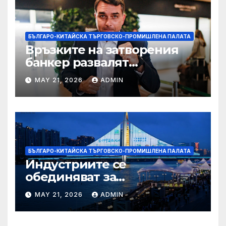
БЪЛГАРО-КИТАЙСКА ТЪРГОВСКО-ПРОМИШЛЕНА ПАЛАТА
Връзките на затворения
банкер развалят
надеждите на Флавио
MAY 21, 2026
ADMIN
Болсонаро за президент на
Бразилия
БЪЛГАРО-КИТАЙСКА ТЪРГОВСКО-ПРОМИШЛЕНА ПАЛАТА
Индустриите се
обединяват за
висококачествен растеж на
MAY 21, 2026
ADMIN
културния и
туристическия сектор