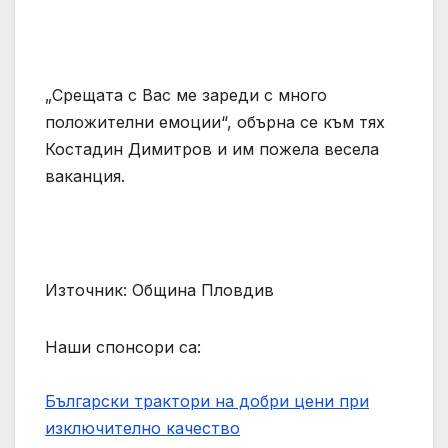
„Срещата с Вас ме зареди с много
положителни емоции“, обърна се към тях
Костадин Димитров и им пожела весела
ваканция.
Източник: Община Пловдив
Наши спонсори са:
Български трактори на добри цени при
изключително качество