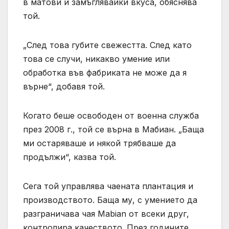
в матови и замъглявайки вкуса, обяснява
той.
„След това губите свежестта. След като
това се случи, никакво умение или
обработка във фабриката не може да я
върне“, добавя той.
Когато беше освободен от военна служба
през 2008 г., той се върна в Мабиан. „Баща
ми остаряваше и някой трябваше да
продължи“, казва той.
Сега той управлява чаената плантация и
производството. Баща му, с умението да
разграничава чая Mabian от всеки друг,
контролира качеството. През годините