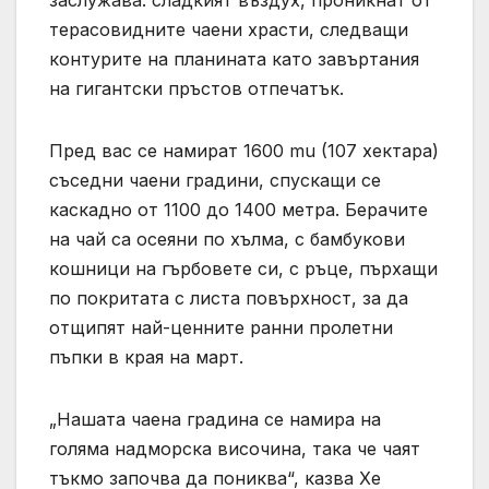
терасовидните чаени храсти, следващи
контурите на планината като завъртания
на гигантски пръстов отпечатък.
Пред вас се намират 1600 mu (107 хектара)
съседни чаени градини, спускащи се
каскадно от 1100 до 1400 метра. Берачите
на чай са осеяни по хълма, с бамбукови
кошници на гърбовете си, с ръце, пърхащи
по покритата с листа повърхност, за да
отщипят най-ценните ранни пролетни
пъпки в края на март.
„Нашата чаена градина се намира на
голяма надморска височина, така че чаят
тъкмо започва да пониква“, казва Хе