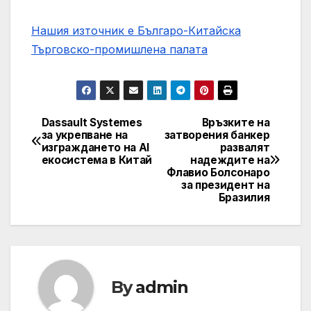
Нашия източник е Българо-Китайска
Търговско-промишлена палaта
Dassault Systemes
Връзките на
Post
за укрепване на
затворения банкер
изграждането на AI
развалят
navigation
екосистема в Китай
надеждите на
Флавио Болсонаро
за президент на
Бразилия
By
admin