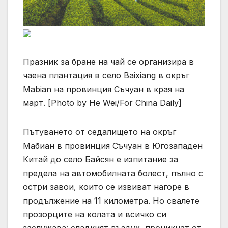
Празник за бране на чай се организира в
чаена плантация в село Baixiang в окръг
Mabian на провинция Съчуан в края на
март. [Photo by He Wei/For China Daily]
Пътуването от седалището на окръг
Мабиан в провинция Съчуан в Югозападен
Китай до село Байсян е изпитание за
предела на автомобилната болест, пълно с
остри завои, които се извиват нагоре в
продължение на 11 километра. Но свалете
прозорците на колата и всичко си
заслужава: сладкият въздух, проникнат от