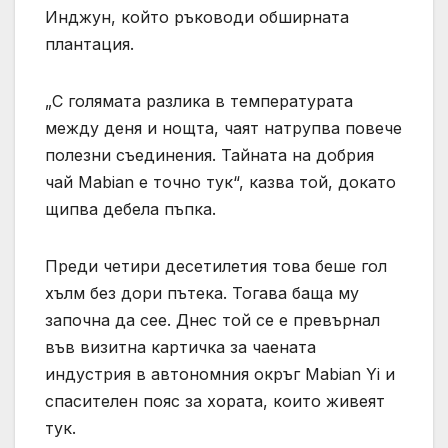
Инджун, който ръководи обширната
плантация.
„С голямата разлика в температурата
между деня и нощта, чаят натрупва повече
полезни съединения. Тайната на добрия
чай Mabian е точно тук“, казва той, докато
щипва дебела пъпка.
Преди четири десетилетия това беше гол
хълм без дори пътека. Тогава баща му
започна да сее. Днес той се е превърнал
във визитна картичка за чаената
индустрия в автономния окръг Mabian Yi и
спасителен пояс за хората, които живеят
тук.