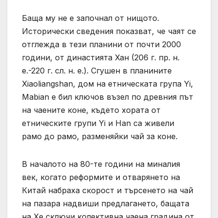
Баща му не е започнал от нищото.
Исторически сведения показват, че чаят се
отглежда в тези планини от почти 2000
години, от династията Хан (206 г. пр. н.
е.-220 г. сл. н. е.). Сгушен в планините
Xiaoliangshan, дом на етническата група Yi,
Mabian е бил ключов възел по древния път
на чаените коне, където хората от
етническите групи Yi и Han са живели
рамо до рамо, разменяйки чай за коне.
В началото на 80-те години на миналия
век, когато реформите и отварянето на
Китай набраха скорост и търсенето на чай
на пазара надвиши предлагането, бащата
на Хе сключи колективна чаена градина от