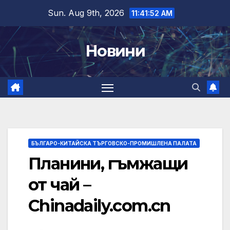
Skip
Sun. Aug 9th, 2026
11:41:53 AM
to
content
Новини
БЪЛГАРО-КИТАЙСКА ТЪРГОВСКО-ПРОМИШЛЕНА ПАЛАТА
Планини, гъмжащи
от чай –
Chinadaily.com.cn