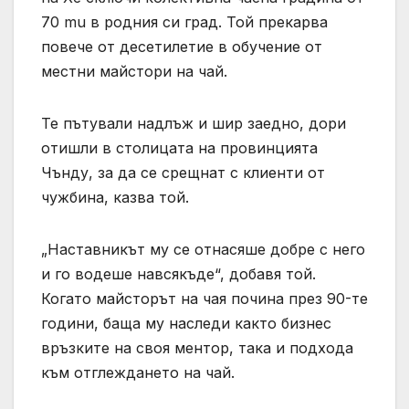
70 mu в родния си град. Той прекарва
повече от десетилетие в обучение от
местни майстори на чай.
Те пътували надлъж и шир заедно, дори
отишли ​​в столицата на провинцията
Чънду, за да се срещнат с клиенти от
чужбина, казва той.
„Наставникът му се отнасяше добре с него
и го водеше навсякъде“, добавя той.
Когато майсторът на чая почина през 90-те
години, баща му наследи както бизнес
връзките на своя ментор, така и подхода
към отглеждането на чай.