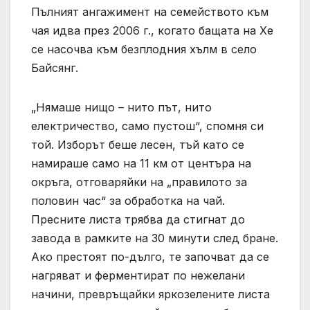
Пълният ангажимент на семейството към
чая идва през 2006 г., когато бащата на Хе
се насочва към безплодния хълм в село
Байсянг.
„Нямаше нищо – нито път, нито
електричество, само пустош“, спомня си
той. Изборът беше лесен, тъй като се
намираше само на 11 км от центъра на
окръга, отговаряйки на „правилото за
половин час“ за обработка на чай.
Пресните листа трябва да стигнат до
завода в рамките на 30 минути след бране.
Ако престоят по-дълго, те започват да се
нагряват и ферментират по нежелани
начини, превръщайки яркозелените листа