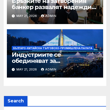
Връзките на затворения
банкер развалят надеждите
на Флавио Болсонаро за
MAY 21, 2026
ADMIN
президент на Бразилия
БЪЛГАРО-КИТАЙСКА ТЪРГОВСКО-ПРОМИШЛЕНА ПАЛАТА
Индустриите се
обединяват за
висококачествен растеж на
MAY 21, 2026
ADMIN
културния и туристическия
сектор
Search