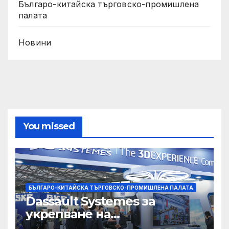
Българо-китайска търговско-промишлена
палата
Новини
You missed
БЪЛГАРО-КИТАЙСКА ТЪРГОВСКО-ПРОМИШЛЕНА ПАЛАТА
Dassault Systemes за
укрепване на
изграждането на AI