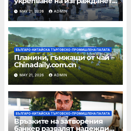
укрепване на изграждането
на AI екосистема в Китай
MAY 21, 2026
ADMIN
БЪЛГАРО-КИТАЙСКА ТЪРГОВСКО-ПРОМИШЛЕНА ПАЛАТА
Планини, гъмжащи от чай –
Chinadaily.com.cn
MAY 21, 2026
ADMIN
БЪЛГАРО-КИТАЙСКА ТЪРГОВСКО-ПРОМИШЛЕНА ПАЛАТА
Връзките на затворения
банкер развалят надеждите