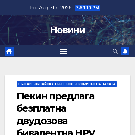
Skip
Fri. Aug 7th, 2026
7:53:11 PM
to
content
Новини
БЪЛГАРО-КИТАЙСКА ТЪРГОВСКО-ПРОМИШЛЕНА ПАЛАТА
Пекин предлага
безплатна
двудозова
бивалентна HPV