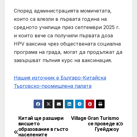
Според администрацията момичетата,
които са влезли в първата година на
средното училище през септември 2025 г.
и които вече са получили първата доза
HPV ваксина чрез обществената социална
програма на града, могат да продължат да
завършват пълния курс на ваксинация.
Нашия източник е Българо-Китайска
Търговско-промишлена палaта
Китай ще разшири
Village Gran Turismo
Post
висшето
се проведе в
образование в гъсто
Гуейджоу
navigation
населените