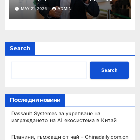
на Флавио Болсонаро за
MAY 21, 2026
ADMIN
президент на Бразилия
Search
Search
Последни новини
Dassault Systemes за укрепване на
изграждането на AI екосистема в Китай
Планини, гъмжащи от чай – Chinadaily.com.cn