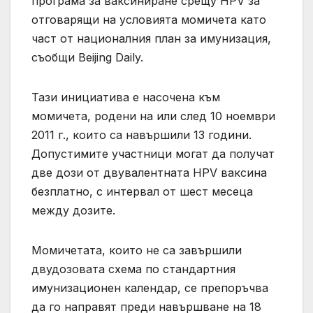
програма за ваксиниране срещу HPV за
отговарящи на условията момичета като
част от националния план за имунизация,
съобщи Beijing Daily.
Тази инициатива е насочена към
момичета, родени на или след 10 ноември
2011 г., които са навършили 13 години.
Допустимите участници могат да получат
две дози от двувалентната HPV ваксина
безплатно, с интервал от шест месеца
между дозите.
Момичетата, които не са завършили
двудозовата схема по стандартния
имунизационен календар, се препоръчва
да го направят преди навършване на 18