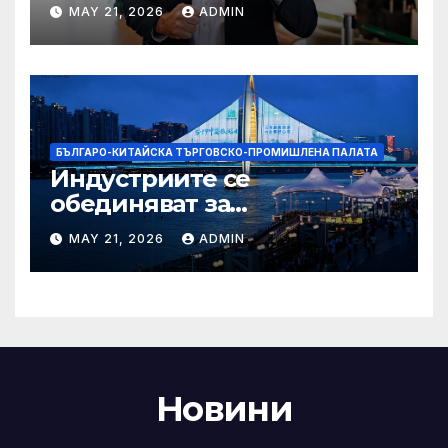
надеждите на Флавио
MAY 21, 2026
ADMIN
Болсонаро за президент на
Бразилия
БЪЛГАРО-КИТАЙСКА ТЪРГОВСКО-ПРОМИШЛЕНА ПАЛАТА
Индустриите се
обединяват за
висококачествен растеж на
MAY 21, 2026
ADMIN
културния и
туристическия сектор
Новини