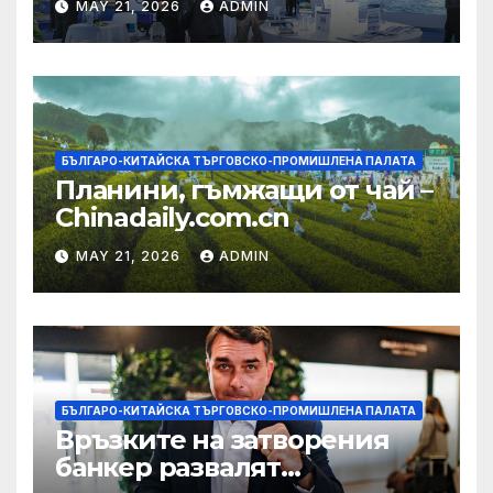
MAY 21, 2026
ADMIN
екосистема в Китай
БЪЛГАРО-КИТАЙСКА ТЪРГОВСКО-ПРОМИШЛЕНА ПАЛАТА
Планини, гъмжащи от чай –
Chinadaily.com.cn
MAY 21, 2026
ADMIN
БЪЛГАРО-КИТАЙСКА ТЪРГОВСКО-ПРОМИШЛЕНА ПАЛАТА
Връзките на затворения
банкер развалят