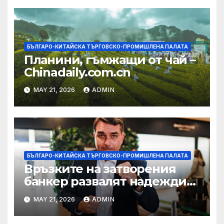
БЪЛГАРО-КИТАЙСКА ТЪРГОВСКО-ПРОМИШЛЕНА ПАЛАТА
Планини, гъмжащи от чай –
Chinadaily.com.cn
MAY 21, 2026
ADMIN
БЪЛГАРО-КИТАЙСКА ТЪРГОВСКО-ПРОМИШЛЕНА ПАЛАТА
Връзките на затворения
банкер развалят надеждите
на Флавио Болсонаро за
MAY 21, 2026
ADMIN
президент на Бразилия