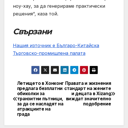
ноу-хау, за да генерираме практически
решения“, каза той.
Свързани
Нашия източник е Българо-Китайска
Търговско-промишлена палaта
Летището в Хонконг
Правата и жизнения
Post
предлага безплатни
стандарт на жените
обиколки за
и децата в Xizang
navigation
транзитни пътници,
виждат значително
за да се насладят на
подобрение
атракциите на
града