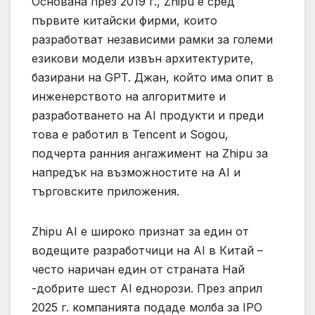
Основана през 2019 г., Zhipu е сред
първите китайски фирми, които
разработват независими рамки за големи
езикови модели извън архитектурите,
базирани на GPT. Джан, който има опит в
инженерството на алгоритмите и
разработването на AI продукти и преди
това е работил в Tencent и Sogou,
подчерта ранния ангажимент на Zhipu за
напредък на възможностите на AI и
търговските приложения.
Zhipu AI е широко признат за един от
водещите разработчици на AI в Китай –
често наричан един от страната Най
-добрите шест AI еднорози. През април
2025 г. компанията подаде молба за IPO