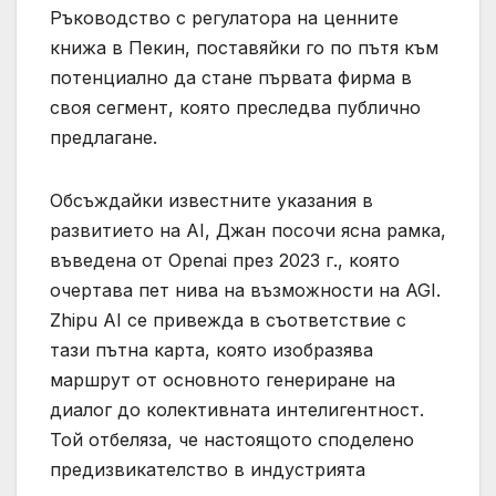
Ръководство с регулатора на ценните
книжа в Пекин, поставяйки го по пътя към
потенциално да стане първата фирма в
своя сегмент, която преследва публично
предлагане.
Обсъждайки известните указания в
развитието на AI, Джан посочи ясна рамка,
въведена от Openai през 2023 г., която
очертава пет нива на възможности на AGI.
Zhipu AI се привежда в съответствие с
тази пътна карта, която изобразява
маршрут от основното генериране на
диалог до колективната интелигентност.
Той отбеляза, че настоящото споделено
предизвикателство в индустрията