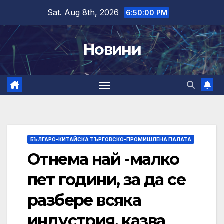
Skip
Sat. Aug 8th, 2026
6:50:01 PM
to
content
Новини
БЪЛГАРО-КИТАЙСКА ТЪРГОВСКО-ПРОМИШЛЕНА ПАЛАТА
Отнема най -малко
пет години, за да се
разбере всяка
индустрия, казва