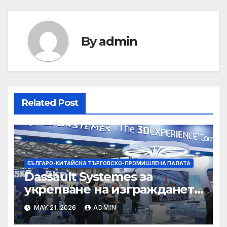
By
admin
Related Post
БЪЛГАРО-КИТАЙСКА ТЪРГОВСКО-ПРОМИШЛЕНА ПАЛАТА
Dassault Systemes за
укрепване на изграждането
на AI екосистема в Китай
MAY 21, 2026
ADMIN