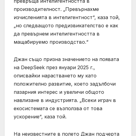
превръща интелигентността в
производителност. „Превърнахме
изчисленията в интелигентност“, каза той,
„но следващото предизвикателство е как
да превърнем интелигентността в
мащабируемо производство.“
Джан също призна значението на появата
на DeepSeek през януари 2025 г.,
описвайки нарастването му като
положително развитие, което задълбочи
пазарния интерес и увеличи общото
навлизане в индустрията. „Всеки играч в
екосистемата се възползва от това
ускорение“, каза той.
На неизвестните в полето Джан подчерта