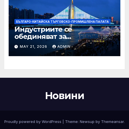
БЪЛГАРО-КИТАЙСКА ТЪРГОВСКО-ПРОМИШЛЕНА ПАЛАТА
Индустриите се
обединяват за
висококачествен растеж на
MAY 21, 2026
ADMIN
културния и
туристическия сектор
Новини
Proudly powered by WordPress
|
Theme:
Newsup
by
Themeansar
.