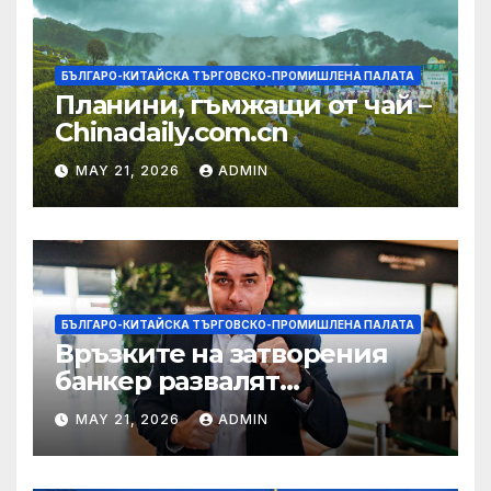
БЪЛГАРО-КИТАЙСКА ТЪРГОВСКО-ПРОМИШЛЕНА ПАЛАТА
Планини, гъмжащи от чай –
Chinadaily.com.cn
MAY 21, 2026
ADMIN
БЪЛГАРО-КИТАЙСКА ТЪРГОВСКО-ПРОМИШЛЕНА ПАЛАТА
Връзките на затворения
банкер развалят
надеждите на Флавио
MAY 21, 2026
ADMIN
Болсонаро за президент на
Бразилия