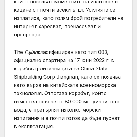
които показват моментите на излитане и
кацане от почти всеки ъгъл. Усилията се
изплатиха, като голям брой потребители на
интернет харесват, пренасочват и
препращат.
The
Fujian
класифициран като тип 003,
официално стартира на 17 юни 2022 г. в
корабостроителницата на China State
Shipbuilding Corp Jiangnan, като се появява
като върха на китайската военноморска
технология. Оттогава корабът, който
измества повече от 80 000 метрични тона
вода, е претърпял няколко морски
изпитания и е почти готов да бъде пуснат
в експлоатация.