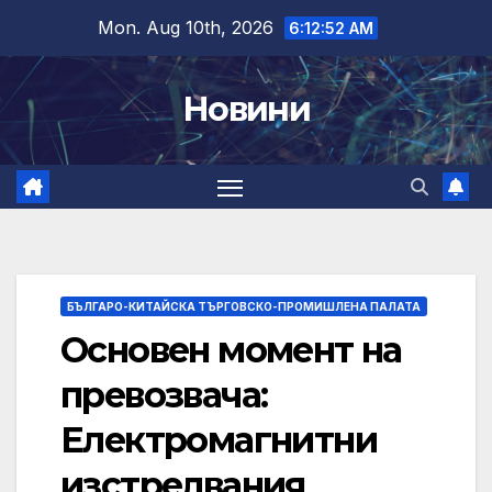
Skip
Mon. Aug 10th, 2026
6:12:53 AM
to
content
Новини
БЪЛГАРО-КИТАЙСКА ТЪРГОВСКО-ПРОМИШЛЕНА ПАЛАТА
Основен момент на
превозвача:
Електромагнитни
изстрелвания