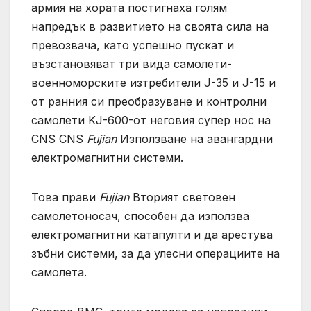
армия на хората постигнаха голям
напредък в развитието на своята сила на
превозвача, като успешно пускат и
възстановяват три вида самолети-
военноморските изтребители J-35 и J-15 и
от ранния си преобразуване и контролни
самолети KJ-600-от неговия супер нос на
CNS CNS
Fujian
Използване на авангардни
електромагнитни системи.
Това прави
Fujian
Вторият световен
самолетоносач, способен да използва
електромагнитни катапулти и да арестува
зъбни системи, за да улесни операциите на
самолета.