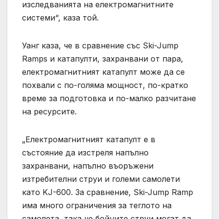
изследванията на електромагнитните
системи“, каза той.
Уанг каза, че в сравнение със Ski-Jump
Ramps и катапулти, захранвани от пара,
електромагнитният катапулт може да се
похвали с по-голяма мощност, по-кратко
време за подготовка и по-малко разчитане
на ресурсите.
„Електромагнитният катапулт е в
състояние да изстреля напълно
захранвани, напълно въоръжени
изтребителни струи и големи самолети
като KJ-600. За сравнение, Ski-Jump Ramp
има много ограничения за теглото на
самолета, така че бойните струи могат да