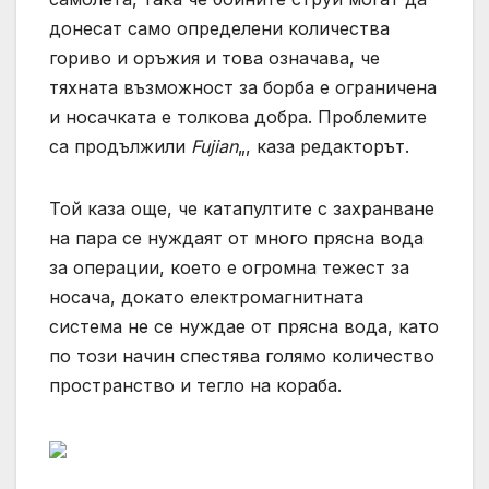
донесат само определени количества
гориво и оръжия и това означава, че
тяхната възможност за борба е ограничена
и носачката е толкова добра. Проблемите
са продължили
Fujian
„, каза редакторът.
Той каза още, че катапултите с захранване
на пара се нуждаят от много прясна вода
за операции, което е огромна тежест за
носача, докато електромагнитната
система не се нуждае от прясна вода, като
по този начин спестява голямо количество
пространство и тегло на кораба.