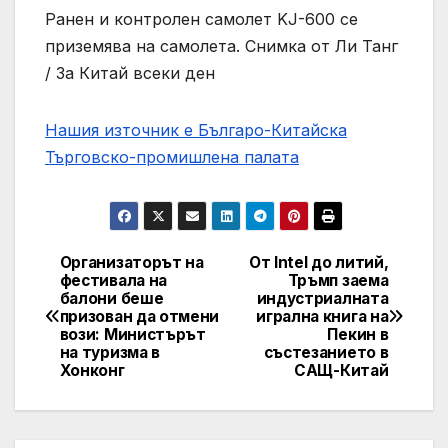
Ранен и контролен самолет KJ-600 се
приземява на самолета. Снимка от Ли Танг
/ За Китай всеки ден
Нашия източник е Българо-Китайска
Търговско-промишлена палaта
Организаторът на
От Intel до литий,
Post
фестивала на
Тръмп заема
балони беше
индустриалната
navigation
призован да отмени
игрална книга на
вози: Министърът
Пекин в
на туризма в
състезанието в
Хонконг
САЩ-Китай