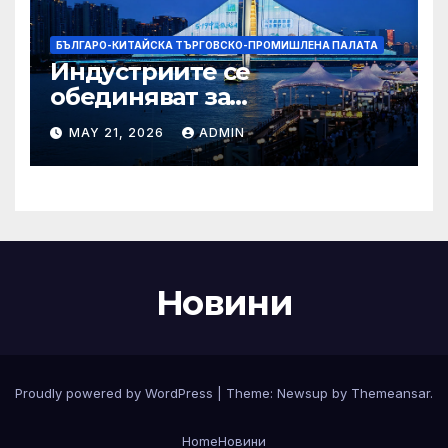
БЪЛГАРО-КИТАЙСКА ТЪРГОВСКО-ПРОМИШЛЕНА ПАЛАТА
Индустриите се
обединяват за
висококачествен растеж на
MAY 21, 2026
ADMIN
културния и
туристическия сектор
Новини
Proudly powered by WordPress
|
Theme:
Newsup
by
Themeansar
.
Home
Новини