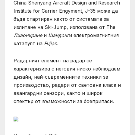
China Shenyang Aircraft Design and Research
Institute for Carrier Engyment, J-35 може да
бъде стартиран както от системата за
излитане на Ski-Jump, използвана от The
Лиаониране
и
Шандонг
и електромагнитния
катапулт на
Fujian
.
Радарният елемент на радар се
характеризира с неговия ниско наблюдаем
дизайн, най-съвременните техники за
производство, радари от световна класа и
авангардни сензори, както и широк
спектър от възможности за боеприпаси.