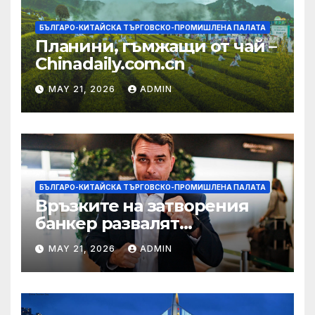
БЪЛГАРО-КИТАЙСКА ТЪРГОВСКО-ПРОМИШЛЕНА ПАЛАТА
Планини, гъмжащи от чай –
Chinadaily.com.cn
MAY 21, 2026
ADMIN
БЪЛГАРО-КИТАЙСКА ТЪРГОВСКО-ПРОМИШЛЕНА ПАЛАТА
Връзките на затворения
банкер развалят
надеждите на Флавио
MAY 21, 2026
ADMIN
Болсонаро за президент на
Бразилия