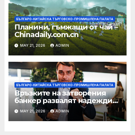
БЪЛГАРО-КИТАЙСКА ТЪРГОВСКО-ПРОМИШЛЕНА ПАЛАТА
Планини, гъмжащи от чай –
Chinadaily.com.cn
MAY 21, 2026
ADMIN
БЪЛГАРО-КИТАЙСКА ТЪРГОВСКО-ПРОМИШЛЕНА ПАЛАТА
Връзките на затворения
банкер развалят надеждите
на Флавио Болсонаро за
MAY 21, 2026
ADMIN
президент на Бразилия