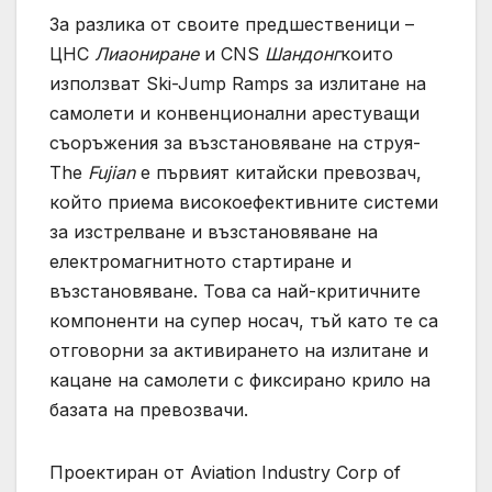
За разлика от своите предшественици –
ЦНС
Лиаониране
и CNS
Шандонг
които
използват Ski-Jump Ramps за излитане на
самолети и конвенционални арестуващи
съоръжения за възстановяване на струя-
The
Fujian
е първият китайски превозвач,
който приема високоефективните системи
за изстрелване и възстановяване на
електромагнитното стартиране и
възстановяване. Това са най-критичните
компоненти на супер носач, тъй като те са
отговорни за активирането на излитане и
кацане на самолети с фиксирано крило на
базата на превозвачи.
Проектиран от Aviation Industry Corp of