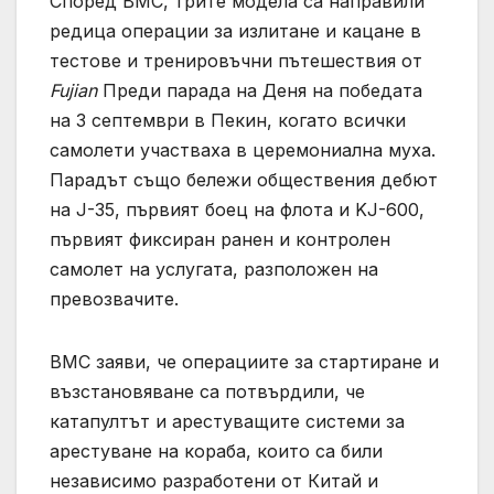
Според ВМС, трите модела са направили
редица операции за излитане и кацане в
тестове и тренировъчни пътешествия от
Fujian
Преди парада на Деня на победата
на 3 септември в Пекин, когато всички
самолети участваха в церемониална муха.
Парадът също бележи обществения дебют
на J-35, първият боец ​​на флота и KJ-600,
първият фиксиран ранен и контролен
самолет на услугата, разположен на
превозвачите.
ВМС заяви, че операциите за стартиране и
възстановяване са потвърдили, че
катапултът и арестуващите системи за
арестуване на кораба, които са били
независимо разработени от Китай и