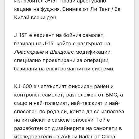
Изтребител J-15T прави арестувано
кацане на фуджия. Снимка от Ли Танг / За
Китай всеки ден
J-15T е вариант на бойния самолет,
базиран на J-15, който е разгърнат на
Лиаониране
и
Шандонг
с модификации,
специално проектирани за операции,
базирани на електромагнитни системи.
KJ-600 е четвъртият фиксиран ранен и
контролен самолет, разположен от ВМС, а
също и най-големият, най-тежкият и най-
способен по рода си, който да се използва
на китайските самолетоносачи. Той е
разработен от дизайнерите на самолети в
изследователи на AVIC и Radar от China