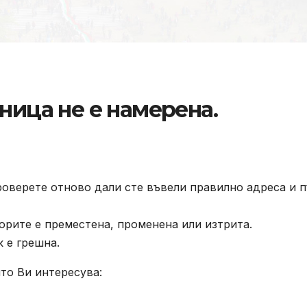
ница не е намерена.
роверете отново дали сте въвели правилно адреса и п
орите е преместена, променена или изтрита.
к е грешна.
то Ви интересува: