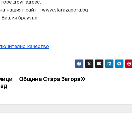
горе друг адрес.
а нашият сайт – www.starazagora.bg
 Вашия браузър.
ключително качество
лици
Община Стара Загора
рад