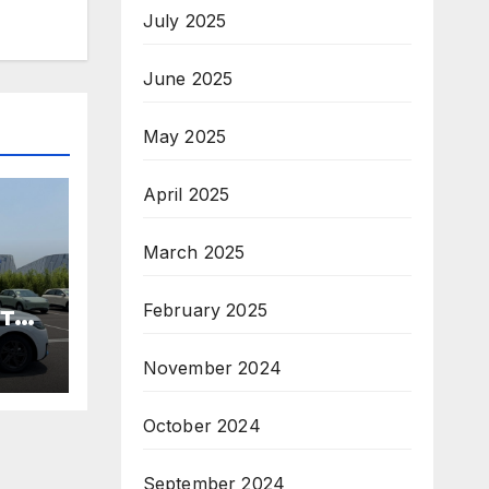
July 2025
June 2025
May 2025
April 2025
March 2025
February 2025
те
ори
November 2024
па
October 2024
September 2024