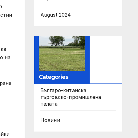
а
естни
August 2024
ска
о на
Categories
иране
Българо-китайска
търговско-промишлена
палата
Новини
айки