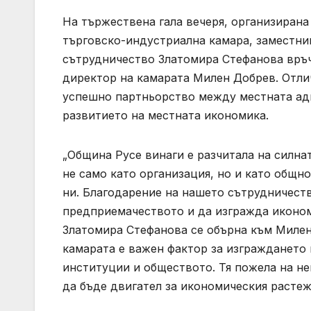
На тържествена гала вечеря, организирана
търговско-индустриална камара, заместн
сътрудничество Златомира Стефанова връч
директор на камарата Милен Добрев. Отли
успешно партньорство между местната адм
развитието на местната икономика.
„Община Русе винаги е разчитала на силна
не само като организация, но и като общн
ни. Благодарение на нашето сътрудничеств
предприемачеството и да изгражда икономи
Златомира Стефанова се обърна към Милен 
камарата е важен фактор за изграждането
институции и обществото. Тя пожела на н
да бъде двигател за икономическия растеж