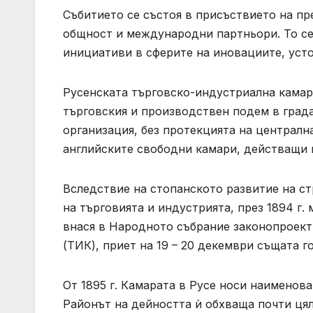
Събитието се състоя в присъствието на пр
общност и международни партньори. То се
инициативи в сферите на иновациите, уст
Русенската търговско-индустриална камара 
търговския и производствен подем в град
организация, без протекцията на централ
английските свободни камари, действащи 
Вследствие на стопанското развитие на с
на търговията и индустрията, през 1894 г
внася в Народното събрание законопроект
(ТИК), приет на 19 – 20 декември същата г
От 1895 г. Камарата в Русе носи наименов
Районът на дейността ѝ обхваща почти цял