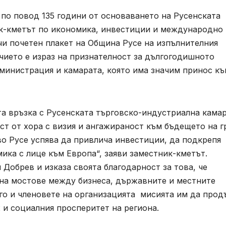
 по повод 135 години от основаването на Русенската
ик-кметът по икономика, инвестиции и международно
и почетен плакет на Община Русе на изпълнителния
чието е израз на признателност за дългогодишното
инистрация и камарата, която има значим принос къ
та връзка с Русенската търговско-индустриална камар
ост от хора с визия и ангажираност към бъдещето на г
о Русе успява да привлича инвестиции, да подкрепя
ка с лице към Европа“, заяви заместник-кметът.
Добрев и изказа своята благодарност за това, че
 на мостове между бизнеса, държавните и местните
его и членовете на организацията мисията им да про
 и социалния просперитет на региона.