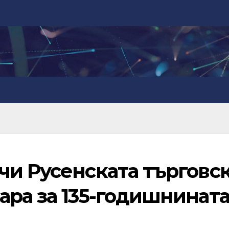
чи Русенската търговск
ра за 135-годишнината