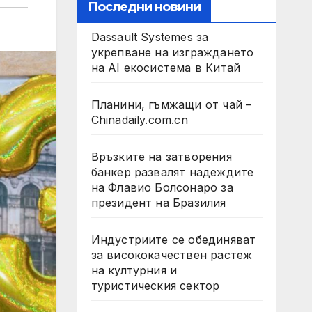
Последни новини
Dassault Systemes за
укрепване на изграждането
на AI екосистема в Китай
Планини, гъмжащи от чай –
Chinadaily.com.cn
Връзките на затворения
банкер развалят надеждите
на Флавио Болсонаро за
президент на Бразилия
Индустриите се обединяват
за висококачествен растеж
на културния и
туристическия сектор