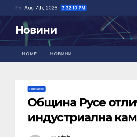
Skip
Fri. Aug 7th, 2026
3:32:12 PM
to
content
Новини
HOME
НОВИНИ
НОВИНИ
Община Русе отли
индустриална кама