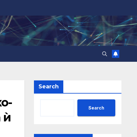
Search
о-
Search
 ѝ