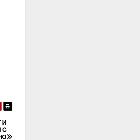
 И
 С
НО