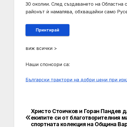
30 околии. След създаването на Областна с
районът ѝ намалява, обхващайки само Рус
Принтирай
виж всички >
Наши спонсори са:
Български трактори на добри цени при из
Христо Стоичков и Горан Пандев д
Post
екипите си от благотворителния м
navigation
спортната колекция на Община Ва