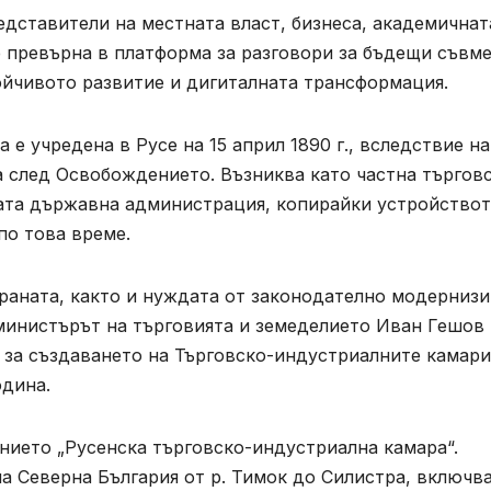
едставители на местната власт, бизнеса, академичнат
 превърна в платформа за разговори за бъдещи съвм
ойчивото развитие и дигиталната трансформация.
е учредена в Русе на 15 април 1890 г., вследствие на
а след Освобождението. Възниква като частна търгов
ната държавна администрация, копирайки устройствот
по това време.
траната, както и нуждата от законодателно модерниз
. министърът на търговията и земеделието Иван Гешов
 за създаването на Търговско-индустриалните камари
одина.
анието „Русенска търговско-индустриална камара“.
а Северна България от р. Тимок до Силистра, включв