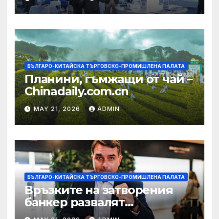
екосистема в Китай
БЪЛГАРО-КИТАЙСКА ТЪРГОВСКО-ПРОМИШЛЕНА ПАЛАТА
Планини, гъмжащи от чай –
Chinadaily.com.cn
MAY 21, 2026
ADMIN
БЪЛГАРО-КИТАЙСКА ТЪРГОВСКО-ПРОМИШЛЕНА ПАЛАТА
Връзките на затворения
банкер развалят
надеждите на Флавио