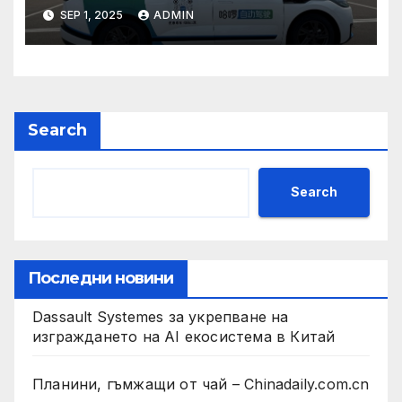
техните треньори имат
SEP 1, 2025
ADMIN
нужда от нашата подкрепа
и ние ще им я осигурим
Search
Search
Последни новини
Dassault Systemes за укрепване на
изграждането на AI екосистема в Китай
Планини, гъмжащи от чай – Chinadaily.com.cn