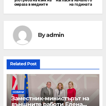
употреба на език на
нагласи в началото
navigation
омраза в медиите
на годината
By
admin
Related Post
НОВИНИ
Заместник-министърът на
външните работи Елена