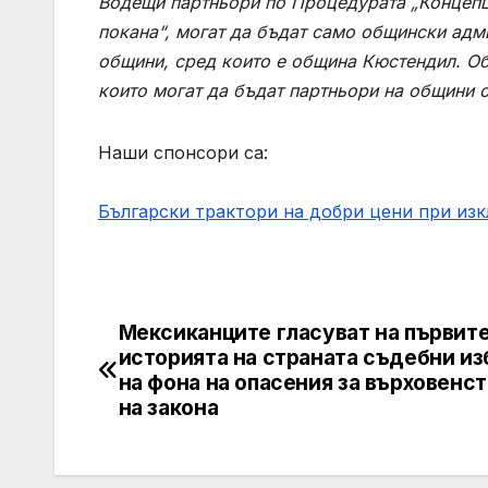
Водещи партньори по Процедурата „Концепци
покана“, могат да бъдат само общински адм
общини, сред които е община Кюстендил. Об
които могат да бъдат партньори на общини о
Наши спонсори са:
Български трактори на добри цени при из
Мексиканците гласуват на първите
Post
историята на страната съдебни из
navigation
на фона на опасения за върховенс
на закона