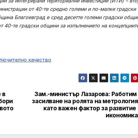
и за интегрирани териториални инвестиции (ИТИ) – вто
инистрации от 40-те средно големи и по-малки градски
щина Благоевград е сред десетте големи градски общи
т 40-те градски общини за изпълнението на концепциит
ключително качество
 в
Зам.-министър Лазарова: Работим 
бори
засилване на ролята на метрологи
твото
като важен фактор за развитие
икономика