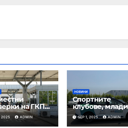
НОВИНИ
местни
Спортните
верки на ГКПП:
клубове, млади
истерството
ни атлети и
, 2025
ADMIN
SEP 1, 2025
ADMIN
уризма и
техните трень
тролните
имат нужда от