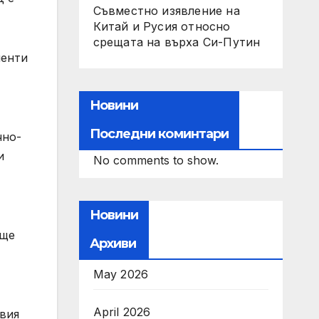
Съвместно изявление на
Китай и Русия относно
срещата на върха Си-Путин
менти
Новини
Последни коминтари
чно-
и
No comments to show.
Новини
 ще
Архиви
May 2026
April 2026
овия