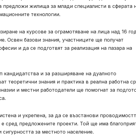
да предложи жилища за млади специалисти в сферата 
мационните технологии.
зиране на курсове за ограмотяване на лица над 16 го
е. Освен базови знания, участниците ще получат
фесии и да се подготвят за реализация на пазара на
п кандидатства и за разширяване на дуалното
ват теоретични знания и практика в реална работна ср
назии и местни работодатели ще помогнат за подгот
са.
чистена и укрепена, за да се възстанови проводимостт
 е сред предложените проекти. Той ще има благоприя
 сигурността за местното население.