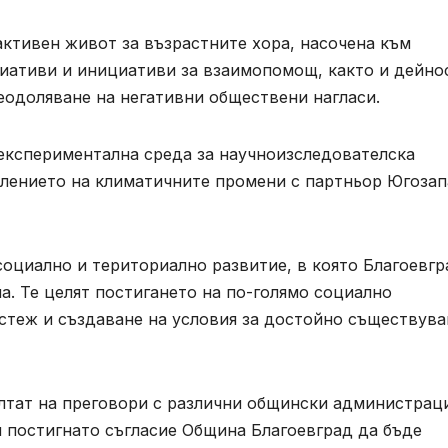
ктивен живот за възрастните хора, насочена към
циативи и инициативи за взаимопомощ, както и дейно
еодоляване на негативни обществени нагласи.
 експериментална среда за научноизследователска
влението на климатичните промени с партньор Югоза
 социално и териториално развитие, в която Благоевгр
а. Те целят постигането на по-голямо социално
стеж и създаване на условия за достойно съществува
ултат на преговори с различни общински администрац
и постигнато съгласие Община Благоевград да бъде