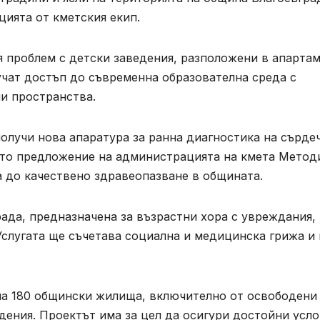
ията от кметския екип.
 проблем с детски заведения, разположени в апарта
учат достъп до съвременна образователна среда с
и пространства.
олучи нова апаратура за ранна диагностика на сърде
ото предложение на администрацията на кмета Метод
а до качествено здравеопазване в общината.
рада, предназначена за възрастни хора с увреждания,
Услугата ще съчетава социална и медицинска грижа и
на 180 общински жилища, включително от освободени
дения. Проектът има за цел да осигури достойни усл