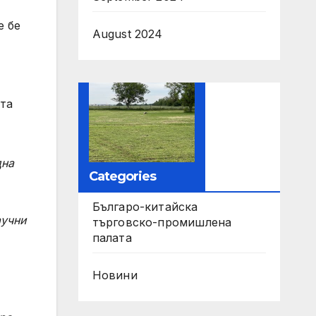
е бе
August 2024
та
дна
Categories
Българо-китайска
аучни
търговско-промишлена
палата
Новини