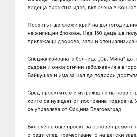
водеща проектна идея, включена в Концепц
Проектът ще сложи край на дългогодишния
на жилищни блокове. Над 150 деца ще пол
прилежащи дворове, зали и специализиран
Специализираната болница „Св. Мина“ да п
съдови и онкологични заболявания е втор
Байкушев и има за цел да подобри достъп
Сред проектите е и изграждане на нова сг
които се нуждаят от постоянна подкрепа. 
се управлява от Община Благоевград.
Включен е още проект за основен ремонт 
сгради след преместването на детски заве