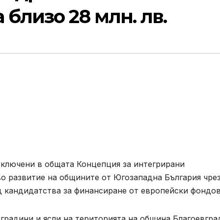
 близо 28 млн. лв.
, включени в общата Концепция за интегрирани
о развитие на общините от Югозападна България чре
д кандидатства за финансиране от европейски фондов
 градини и ясли на територията на община Благоевгра