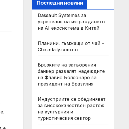
Последни новини
Dassault Systemes за
укрепване на изграждането
на AI екосистема в Китай
Планини, гъмжащи от чай –
Chinadaily.com.cn
Връзките на затворения
банкер развалят надеждите
на Флавио Болсонаро за
президент на Бразилия
Индустриите се обединяват
з
за висококачествен растеж
на културния и
е.
туристическия сектор
д е