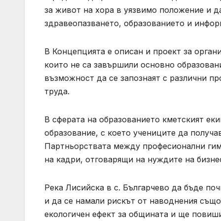
за живот на хора в уязвимо положение и 
здравеопазването, образованието и инфор
В Концепцията е описан и проект за органи
които не са завършили основно образовани
възможност да се запознаят с различни про
труда.
В сферата на образованието кметският еки
образование, с което учениците да получа
Партньорствата между професионални гим
на кадри, отговарящи на нуждите на бизне
Река Лисийска в с. Българчево да бъде по
и да се намали рискът от наводнения също
екологичен ефект за общината и ще повиши