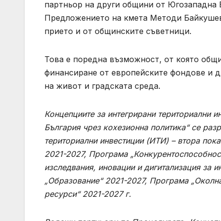
партньор на други общини от Югозападна 
Предложението на кмета Методи Байкушев 
прието и от общинските съветници.
Това е поредна възможност, от която общи
финансиране от европейските фондове и д
на живот и градската среда.
Концепциите за интегрирани териториални и
България чрез кохезионна политика“ се раз
териториални инвестиции (ИТИ) – втора пока
2021-2027, Програма „Конкурентоспособност
изследвания, иновации и дигитализация за 
„Образование“ 2021-2027, Програма „Околна
ресурси“ 2021-2027 г.