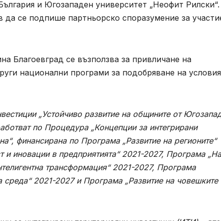
България и Югозападен университет „Неофит Рилски“.
да се подпише партньорско споразумение за участи
на Благоевград се възползва за привличане на
руги национални програми за подобряване на условия
нвестиции „Устойчиво развитие на общините от Югозапа
работват по Процедура „Концепции за интегрирани
на“, финансирана по Програма „Развитие на регионите“
 и иновации в предприятията“ 2021-2027, Програма „Н
интелигентна трансформация“ 2021-2027, Програма
 среда“ 2021-2027 и Програма „Развитие на човешките