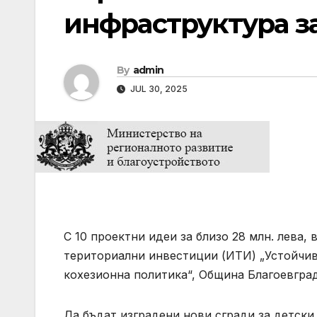
инфраструктура за
By
admin
JUL 30, 2025
С 10 проектни идеи за близо 28 млн. лева
териториални инвестиции (ИТИ) „Устойчив
кохезионна политика“, Община Благоевгра
Да бъдат изградени нови сгради за детски