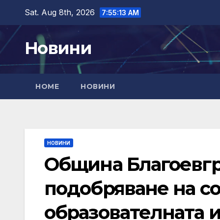
Skip
Sat. Aug 8th, 2026
7:55:14 AM
to
content
Новини
HOME
НОВИНИ
НОВИНИ
Община Благоевгр
подобряване на со
образователната и