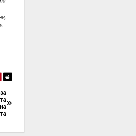
ра
ни,
е.
за
ята
 на
та