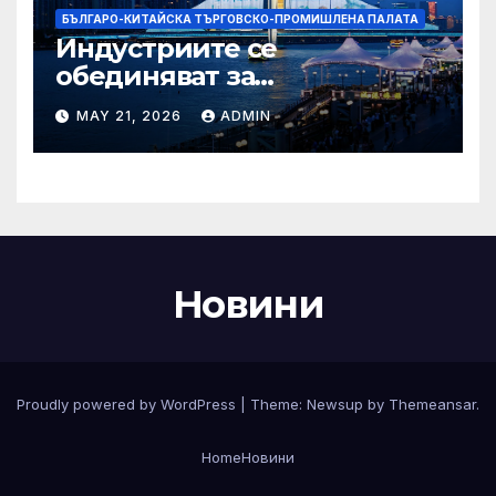
БЪЛГАРО-КИТАЙСКА ТЪРГОВСКО-ПРОМИШЛЕНА ПАЛАТА
Индустриите се
обединяват за
висококачествен растеж на
MAY 21, 2026
ADMIN
културния и
туристическия сектор
Новини
Proudly powered by WordPress
|
Theme:
Newsup
by
Themeansar
.
Home
Новини