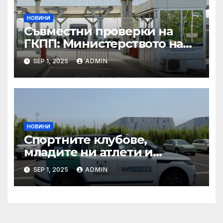
в Копенхаген
НОВИНИ
Съвместни проверки на
ГКПП: Министерството на
туризма и контролните
SEP 1, 2025
ADMIN
органи откриха нарушения
при пътувания
НОВИНИ
Спортните клубове,
младите ни атлети и
техните треньори имат
SEP 1, 2025
ADMIN
нужда от нашата подкрепа
и ние ще им я осигурим