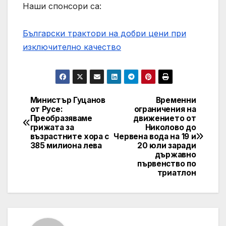
Наши спонсори са:
Български трактори на добри цени при
изключително качество
Министър Гуцанов
Временни
Post
от Русе:
ограничения на
Преобразяваме
движението от
navigation
грижата за
Николово до
възрастните хора с
Червена вода на 19 и
385 милиона лева
20 юли заради
държавно
първенство по
триатлон