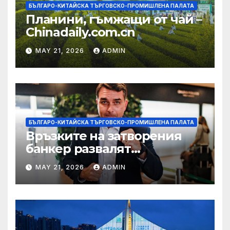
БЪЛГАРО-КИТАЙСКА ТЪРГОВСКО-ПРОМИШЛЕНА ПАЛАТА
Планини, гъмжащи от чай –
Chinadaily.com.cn
MAY 21, 2026
ADMIN
БЪЛГАРО-КИТАЙСКА ТЪРГОВСКО-ПРОМИШЛЕНА ПАЛАТА
Връзките на затворения
банкер развалят
надеждите на Флавио
MAY 21, 2026
ADMIN
Болсонаро за президент на
Бразилия