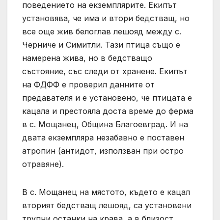
поведението на екземплярите. Екипът
установява, че има и втори бедстващ, но
все още жив белоглав лешояд между с.
Черниче и Симитли. Тази птица също е
намерена жива, но в бедстващо
състояние, със следи от хранене. Екипът
на ФДФФ е проверил данните от
предавателя и е установено, че птицата е
кацала и престояла доста време до ферма
в с. Мощанец, Община Благоевград. И на
двата екземпляра незабавно е поставен
атропин (антидот, използван при остро
отравяне).
В с. Мощанец на мястото, където е кацал
вторият бедстващ лешояд, са установени
трупни останки на крава, а в близост