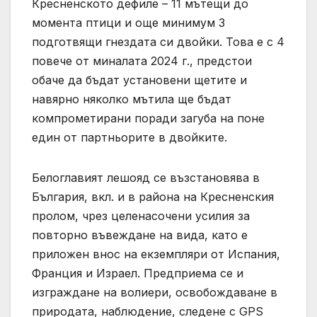
Кресненското дефиле – 11 мътещи до
момента птици и още минимум 3
подготвящи гнездата си двойки. Това е с 4
повече от миналата 2024 г., предстои
обаче да бъдат установени щетите и
навярно няколко мътила ще бъдат
компрометирани поради загуба на поне
един от партньорите в двойките.
Белоглавият лешояд се възстановява в
България, вкл. и в района на Кресненския
пролом, чрез целенасочени усилия за
повторно въвеждане на вида, като е
приложен внос на екземпляри от Испания,
Франция и Израел. Предприема се и
изграждане на волиери, освобождаване в
природата, наблюдение, следене с GPS