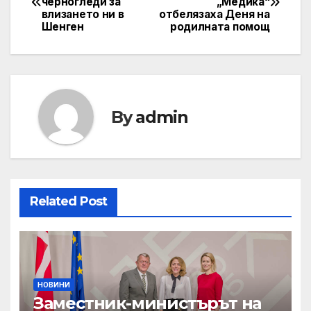
черногледи за
„Медика“
navigation
влизането ни в
отбелязаха Деня на
Шенген
родилната помощ
By
admin
Related Post
НОВИНИ
Заместник-министърът на