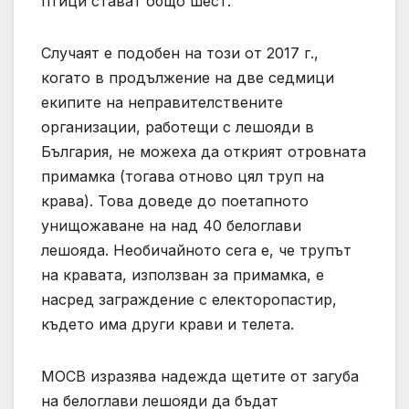
птици стават общо шест.
Случаят е подобен на този от 2017 г.,
когато в продължение на две седмици
екипите на неправителствените
организации, работещи с лешояди в
България, не можеха да открият отровната
примамка (тогава отново цял труп на
крава). Това доведе до поетапното
унищожаване на над 40 белоглави
лешояда. Необичайното сега е, че трупът
на кравата, използван за примамка, е
насред заграждение с електоропастир,
където има други крави и телета.
МОСВ изразява надежда щетите от загуба
на белоглави лешояди да бъдат