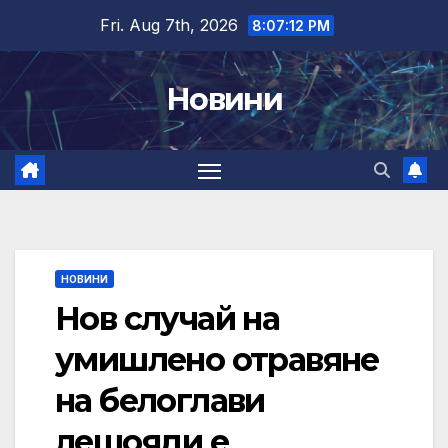
Skip
Fri. Aug 7th, 2026
8:07:13 PM
to
content
Новини
НОВИНИ
Нов случай на
умишлено отравяне
на белоглави
лешояди е