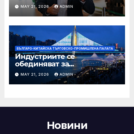
надеждите на Флавио
MAY 21, 2026
ADMIN
Болсонаро за президент на
Бразилия
БЪЛГАРО-КИТАЙСКА ТЪРГОВСКО-ПРОМИШЛЕНА ПАЛАТА
Индустриите се
обединяват за
висококачествен растеж на
MAY 21, 2026
ADMIN
културния и
туристическия сектор
Новини