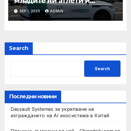
младите ни атлети и
техните треньори имат
SEP 1, 2025
ADMIN
нужда от нашата подкрепа
и ние ще им я осигурим
Search
Search
Последни новини
Dassault Systemes за укрепване на
изграждането на AI екосистема в Китай