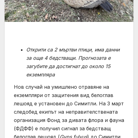
Открити са 2 мъртви птици, има данни
за още 4 бедстващи. П
рогнозата е
загубите да достигнат до около 15
екземпляра
Нов случай на умишлено отравяне на
екземпляри от защитения вид белоглав
лешояд е установен до Симитли. На 3 март
следобед екипът на неправителствената
организация Фонд за дивата флора и фауна
(ФДФФ) е получил сигнал за бедстващ
белоглав лешояд (
Gyps fulvus
) до Симитли,