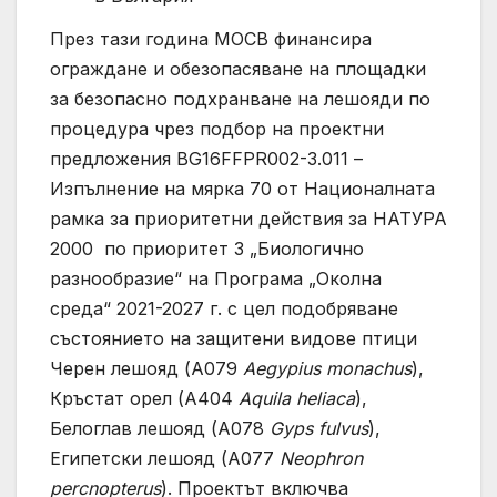
През тази година МОСВ финансира
ограждане и обезопасяване на площадки
за безопасно подхранване на лешояди по
процедура чрез подбор на проектни
предложения BG16FFPR002-3.011 –
Изпълнение на мярка 70 от Националната
рамка за приоритетни действия за НАТУРА
2000 по приоритет 3 „Биологично
разнообразие“ на Програма „Околна
среда“ 2021-2027 г. с цел подобряване
състоянието на защитени видове птици
Черен лешояд (А079
Aegypius monachus
),
Кръстат орел (А404
Aquila heliaca
),
Белоглав лешояд (А078
Gyps fulvus
),
Египетски лешояд (А077
Neophron
percnopterus
). Проектът включва