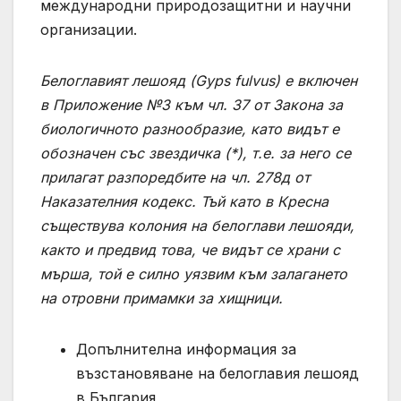
международни природозащитни и научни
организации.
Белоглавият лешояд (Gyps fulvus) е включен
в Приложение №3 към чл. 37 от Закона за
биологичното разнообразие, като видът е
обозначен със звездичка (*), т.е. за него се
прилагат разпоредбите на чл. 278д от
Наказателния кодекс. Тъй като в Кресна
съществува колония на белоглави лешояди,
както и предвид това, че видът се храни с
мърша, той е силно уязвим към залагането
на отровни примамки за хищници.
Допълнителна информация за
възстановяване на белоглавия лешояд
в България