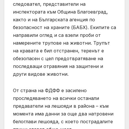
следовател, представители на
инспектората към Община Благоевград,
както и на Българската агенция по
безопасност на храните (БАБХ). Екипите са
направили оглед и са взели проби от
намерените трупове на животни. Трупът
на кравата е бил отстранен, теренът е
обезопасен с цел предотвратяване на
последващи отравяния на защитени и
други видове животни.
От страна на ФДФФ е засилено
проследяването на всички останали
предаватели на лешояди в района – към
момента има данни за още два натровени
белоглави лешояда, с което пострадалите