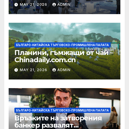
изграждането на AI
MAY 21, 2026
ADMIN
екосистема в Китай
БЪЛГАРО-КИТАЙСКА ТЪРГОВСКО-ПРОМИШЛЕНА ПАЛАТА
Планини, гъмжащи от чай –
Chinadaily.com.cn
MAY 21, 2026
ADMIN
БЪЛГАРО-КИТАЙСКА ТЪРГОВСКО-ПРОМИШЛЕНА ПАЛАТА
Връзките на затворения
банкер развалят