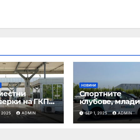
НОВИНИ
местни
Спортните
верки на ГКПП:
клубове, млади
истерството
ни атлети и
, 2025
ADMIN
SEP 1, 2025
ADMIN
уризма и
техните трень
тролните
имат нужда от
ани откриха
нашата подкре