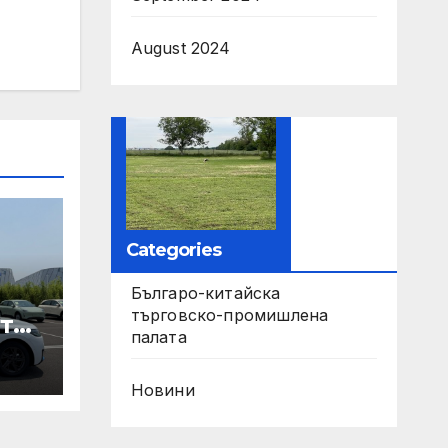
August 2024
Categories
Българо-китайска
търговско-промишлена
те
палата
ори
Новини
па