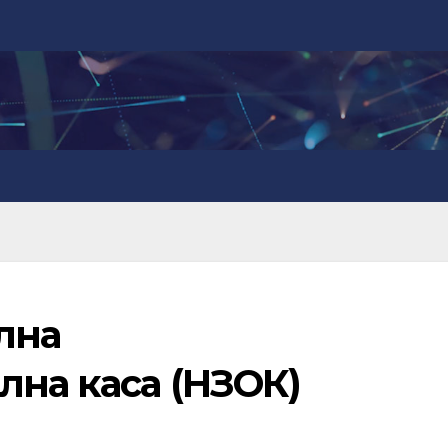
лна
лна каса (НЗОК)