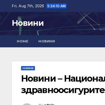
Skip
Fri. Aug 7th, 2026
5:34:11 AM
to
content
Новини
HOME
НОВИНИ
НОВИНИ
Новини – Национа
здравноосигурите