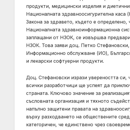
продукти, медицински изделия и диетични
Националната здравноосигурителна каса (Н
Закона за здравето, където е определено,
Националната здравноинформационна систе
заплащани от НЗОК, се извършва предвари
НЗОК. Това заяви доц. Петко Стефановски,
Информационно обслужване (ИО), Българск
и лекарски софтуерни продукти.
Доц. Стефановски изрази увереността си, че
всички разработчици ще успеят да приключ
страната. Ключово значение за реализация
съсловната организация и тяхното съдейст
напълно защитени правата на здравноосиг
върху разходването на обществените сред
категоричен, че единствено чрез своеврем