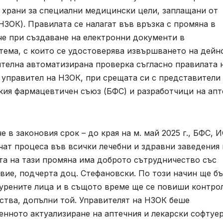
 храни за специални медицински цели, заплащани от
ЗОК). Правилата се налагат във връзка с промяна в
 че при създаване на електронни документи в
ма, с които се удостоверява извършването на дейн
телна автоматизирана проверка съгласно правилата 
 управител на НЗОК, при срещата си с представители
ия фармацевтичен съюз (БФС) и разработчици на апт
 в законовия срок – до края на м. май 2025 г., БФС, И
ат процеса във всички лечебни и здравни заведения 
та на тази промяна има доброто сътрудничество със
вие, подчерта доц. Стефановски. По този начин ще б
урените лица и в същото време ще се повиши контро
ства, допълни той. Управителят на НЗОК беше
енното актуализиране на аптечния и лекарски софтуе