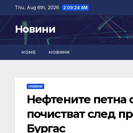
Skip
Thu. Aug 6th, 2026
2:09:25 AM
to
content
Новини
HOME
НОВИНИ
НОВИНИ
Нефтените петна о
почистват след пр
Бургас