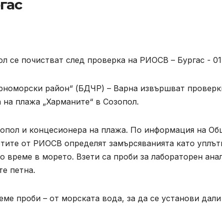
гас
рноморски район“ (БДЧР) – Варна извършват проверк
 на плажа „Харманите“ в Созопол.
зопол и концесионера на плажа. По информация на О
ртите от РИОСВ определят замърсяванията като уплът
 време в морето. Взети са проби за лабораторен ана
те петна.
ме проби – от морската вода, за да се установи дали