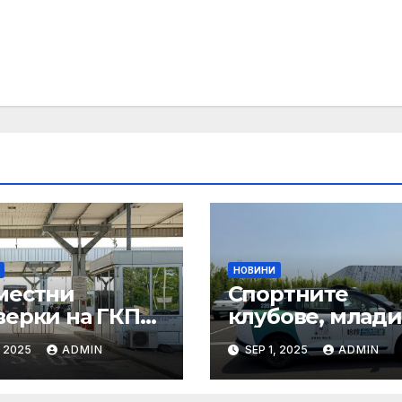
НОВИНИ
местни
Спортните
верки на ГКПП:
клубове, млади
истерството
ни атлети и
, 2025
ADMIN
SEP 1, 2025
ADMIN
уризма и
техните трень
тролните
имат нужда от