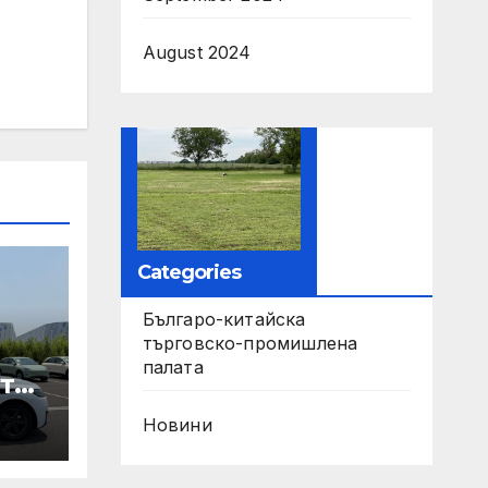
August 2024
Categories
Българо-китайска
търговско-промишлена
палата
те
Новини
ори