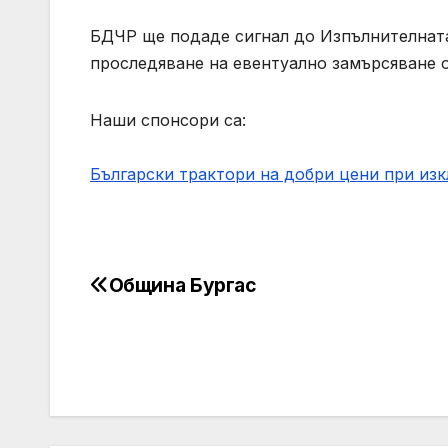
БДЧР ще подаде сигнал до Изпълнителната
проследяване на евентуално замърсяване 
Наши спонсори са:
Български трактори на добри цени при из
Община Бургас
Post
navigation