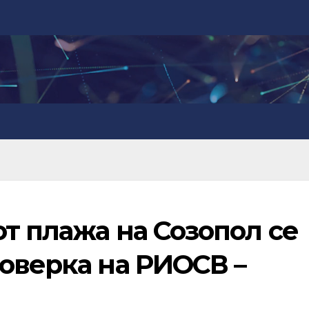
т плажа на Созопол се
оверка на РИОСВ –