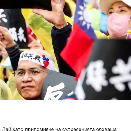
м Лай като припомняне на сътресенията обхваща