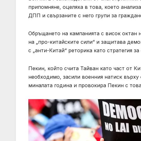
припомняне, оцеляха в това, което анализ
ДПП и свързаните с него групи за граждан
Обръщането на кампанията с висок октан н
на „про-китайските сили“ и защитава демо
с „анти-Китай“ реторика като стратегия за
Пекин, който счита Тайван като част от Ки
необходимо, засили военния натиск върху 
миналата година и провокира Пекин с това