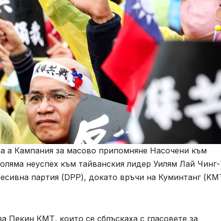
ха а Кампания за масово припомняне Насочени към
оляма неуспех към тайванския лидер Уилям Лай Чинг-
есивна партия (DPP), докато връчи на Куминтанг (KM
а Пекин КМТ, които се сблъскаха с гласовете за