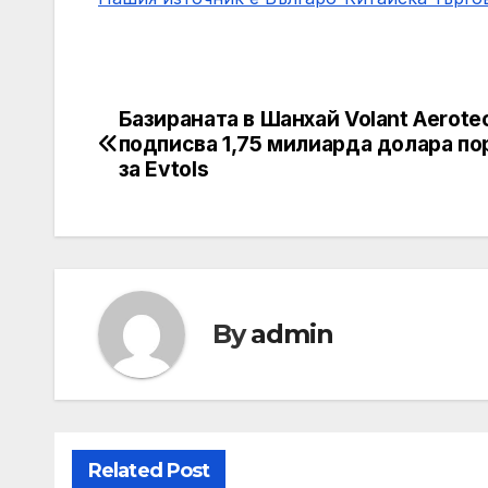
Базираната в Шанхай Volant Aerote
Post
подписва 1,75 милиарда долара по
navigation
за Evtols
By
admin
Related Post