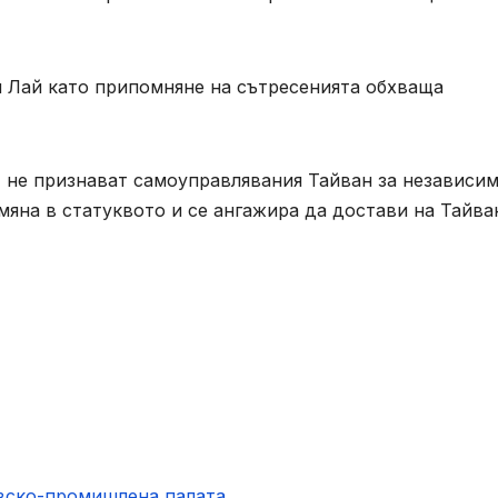
м Лай като припомняне на сътресенията обхваща
 не признават самоуправлявания Тайван за независим
мяна в статуквото и се ангажира да достави на Тайва
овско-промишлена палaта