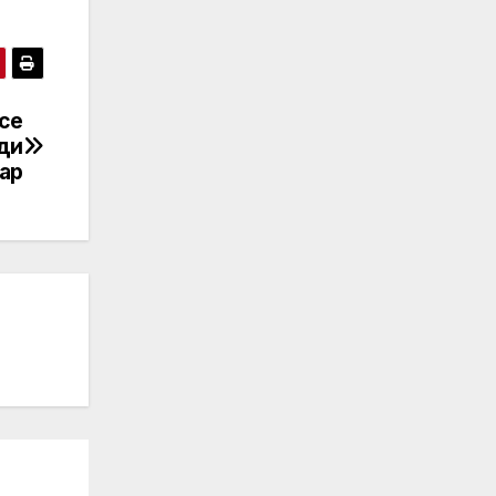
се
ади
ар