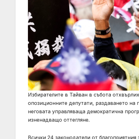
Избирателите в Тайван в събота отхвърли
опозиционните депутати, раздаването на г
неговата управляваща демократична прогр
изненадващо оттегляне.
Всички 24 законодатели от благоприятния з