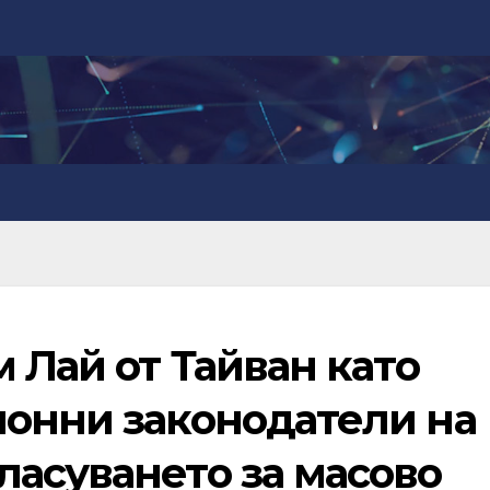
м Лай от Тайван като
ионни законодатели на
ласуването за масово