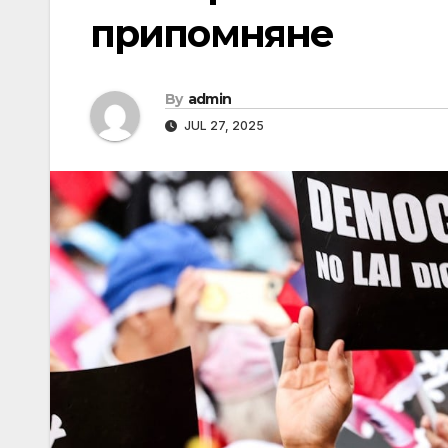
припомняне
By
admin
JUL 27, 2025