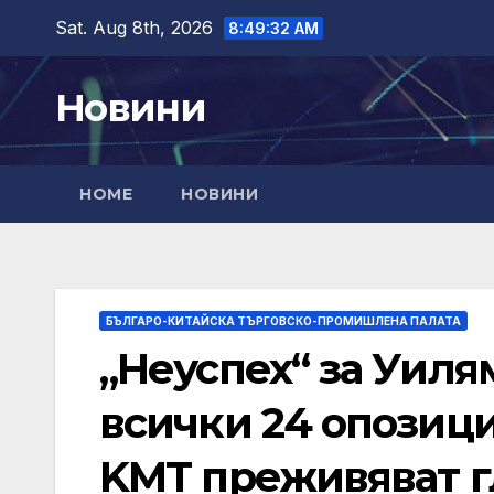
Skip
Sat. Aug 8th, 2026
8:49:33 AM
to
content
Новини
HOME
НОВИНИ
БЪЛГАРО-КИТАЙСКА ТЪРГОВСКО-ПРОМИШЛЕНА ПАЛАТА
„Неуспех“ за Уиля
всички 24 опозиц
KMT преживяват г