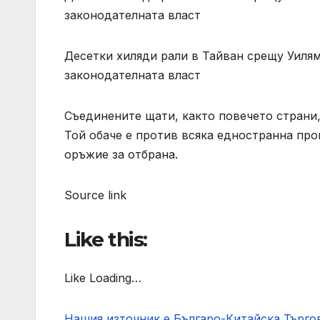
законодателната власт
Десетки хиляди рали в Тайван срещу Уиля
законодателната власт
Съединените щати, както повечето страни,
Той обаче е против всяка едностранна про
оръжие за отбрана.
Source link
Like this:
Like Loading…
Нашия източник е Българо-Китайска Търг