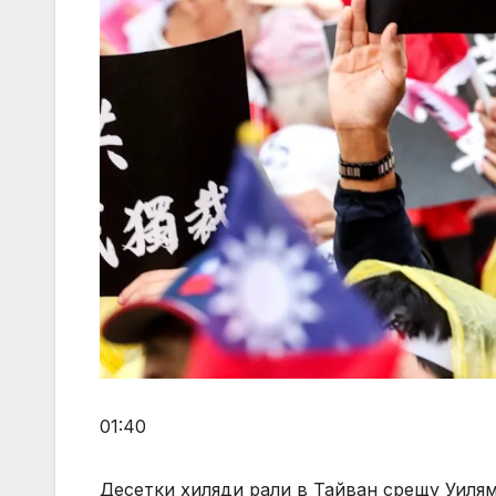
01:40
Десетки хиляди рали в Тайван срещу Уиля