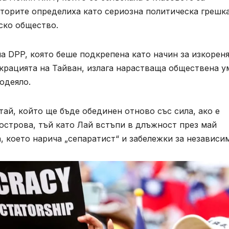
аторите определиха като сериозна политическа грешк
ско общество.
а DPP, която беше подкрепена като начин за изкорен
крацията на Тайван, излага нарастваща обществена у
 одеяло.
тай, който ще бъде обединен отново със сила, ако е
острова, тъй като Лай встъпи в длъжност през май
, което нарича „сепаратист“ и забележки за независи