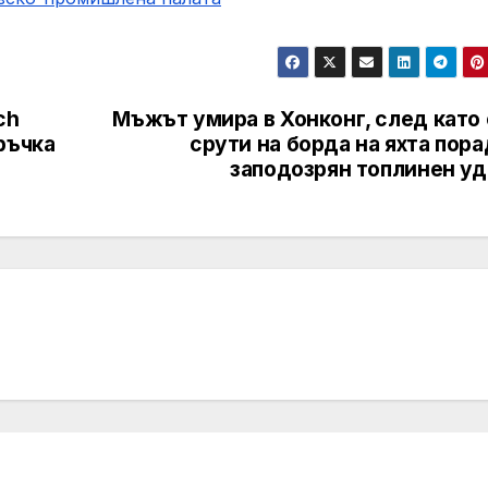
ch
Мъжът умира в Хонконг, след като 
ръчка
срути на борда на яхта пор
заподозрян топлинен уд