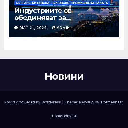
БЪЛГАРО-КИТАЙСКА ТЪРГОВСКО-ПРОМИШЛЕНА ПАЛАТА
Индустриите се
обединяват за
висококачествен растеж на
MAY 21, 2026
ADMIN
културния и
туристическия сектор
Новини
Proudly powered by WordPress
|
Theme:
Newsup
by
Themeansar
.
Home
Новини