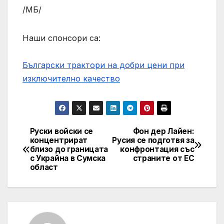
/МБ/
Наши спонсори са:
Български трактори на добри цени при
изключително качество
Руски войски се
Фон дер Лайен:
Post
концентрират
Русия се подготвя за
близо до границата
конфронтация със
navigation
с Украйна в Сумска
страните от ЕС
област