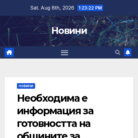
Skip
Sat. Aug 8th, 2026
1:23:22 PM
to
content
Новини
НОВИНИ
Необходима е
информация за
готовността на
общините за