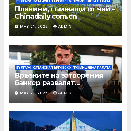
БЪЛГАРО-КИТАЙСКА ТЪРГОВСКО-ПРОМИШЛЕНА ПАЛАТА
Планини, гъмжащи от чай –
Chinadaily.com.cn
MAY 21, 2026
ADMIN
БЪЛГАРО-КИТАЙСКА ТЪРГОВСКО-ПРОМИШЛЕНА ПАЛАТА
Връзките на затворения
банкер развалят
надеждите на Флавио
MAY 21, 2026
ADMIN
Болсонаро за президент на
Бразилия