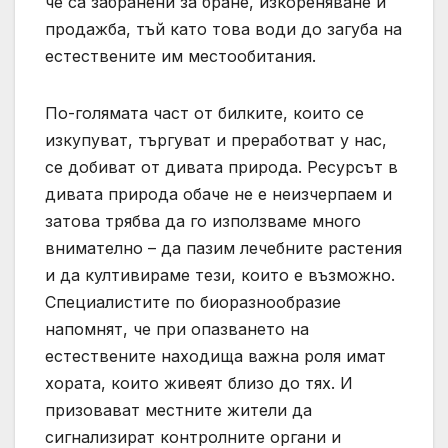
че са забранени за бране, изкореняване и
продажба, тъй като това води до загуба на
естествените им местообитания.
По-голямата част от билките, които се
изкупуват, търгуват и преработват у нас,
се добиват от дивата природа. Ресурсът в
дивата природа обаче не е неизчерпаем и
затова трябва да го използваме много
внимателно – да пазим лечебните растения
и да култивираме тези, които е възможно.
Специалистите по биоразнообразие
напомнят, че при опазването на
естествените находища важна роля имат
хората, които живеят близо до тях. И
призовават местните жители да
сигнализират контролните органи и