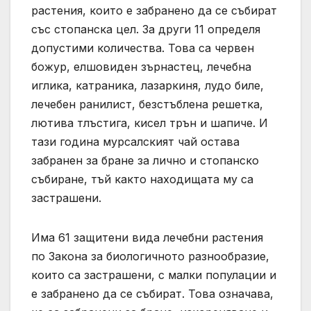
растения, които е забранено да се събират
със стопанска цел. За други 11 определя
допустими количества. Това са червен
божур, елшовиден зърнастец, лечебна
иглика, катраника, лазаркиня, лудо биле,
лечебен ранилист, безстъблена решетка,
лютива тлъстига, кисел трън и шапиче. И
тази година мурсалският чай остава
забранен за бране за лично и стопанско
събиране, тъй както находищата му са
застрашени.
Има 61 защитени вида лечебни растения
по Закона за биологичното разнообразие,
които са застрашени, с малки популации и
е забранено да се събират. Това означава,