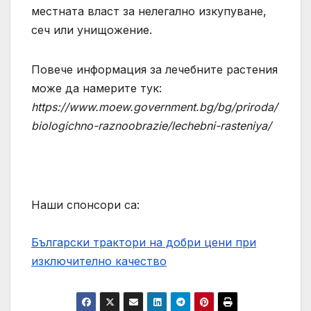
местната власт за нелегално изкупуване,
сеч или унищожение.
Повече информация за лечебните растения
може да намерите тук:
https://www.moew.government.bg/bg/priroda/
biologichno-raznoobrazie/lechebni-rasteniya/
Наши спонсори са:
Български трактори на добри цени при
изключително качество