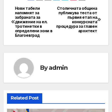
Нови табели
Столичната община
Post
напомнят за
публикува теста от
забраната за
първия етап на
navigation
движение на ел.
конкурсната
тротинетки в
процедура за главен
определени зони в
архитект
Благоевград
By
admin
Related Post