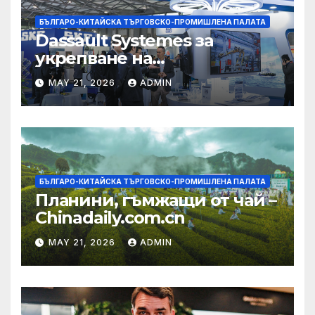
БЪЛГАРО-КИТАЙСКА ТЪРГОВСКО-ПРОМИШЛЕНА ПАЛАТА
Dassault Systemes за
укрепване на
изграждането на AI
MAY 21, 2026
ADMIN
екосистема в Китай
БЪЛГАРО-КИТАЙСКА ТЪРГОВСКО-ПРОМИШЛЕНА ПАЛАТА
Планини, гъмжащи от чай –
Chinadaily.com.cn
MAY 21, 2026
ADMIN