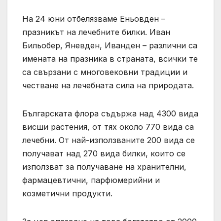
На 24 юни отбелязваме Еньовден –
празникът на лечебните билки. Иван
Бильобер, Яневден, Иванден – различни са
имената на празника в страната, всички те
са свързани с многовековни традиции и
честване на лечебната сила на природата.
Българската флора съдържа над 4300 вида
висши растения, от тях около 770 вида са
лечебни. От най-използваните 200 вида се
получават над 270 вида билки, които се
използват за получаване на хранителни,
фармацевтични, парфюмерийни и
козметични продукти.