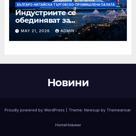
БЪЛГАРО-КИТАЙСКА ТЪРГОВСКО-ПРОМИШЛЕНА ПАЛАТА
Индустриите се
обединяват за
висококачествен растеж на
MAY 21, 2026
ADMIN
културния и
туристическия сектор
Новини
Proudly powered by WordPress
|
Theme:
Newsup
by
Themeansar
.
Home
Новини