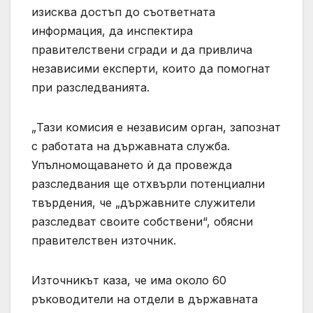
изисква достъп до съответната
информация, да инспектира
правителствени сгради и да привлича
независими експерти, които да помогнат
при разследванията.
„Тази комисия е независим орган, запознат
с работата на държавната служба.
Упълномощаването ѝ да провежда
разследвания ще отхвърли потенциални
твърдения, че „държавните служители
разследват своите собствени“, обясни
правителствен източник.
Източникът каза, че има около 60
ръководители на отдели в държавната