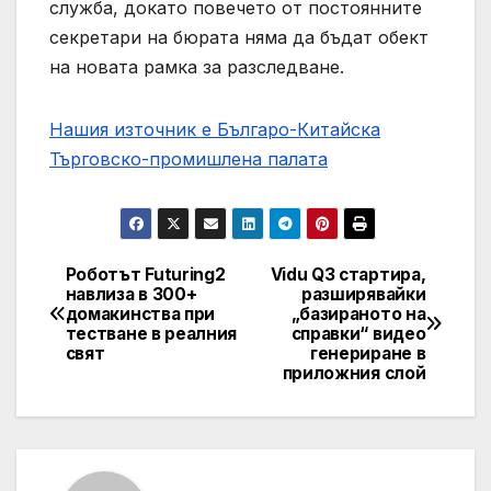
служба, докато повечето от постоянните
секретари на бюрата няма да бъдат обект
на новата рамка за разследване.
Нашия източник е Българо-Китайска
Търговско-промишлена палaта
Роботът Futuring2
Vidu Q3 стартира,
Post
навлиза в 300+
разширявайки
домакинства при
„базираното на
navigation
тестване в реалния
справки“ видео
свят
генериране в
приложния слой