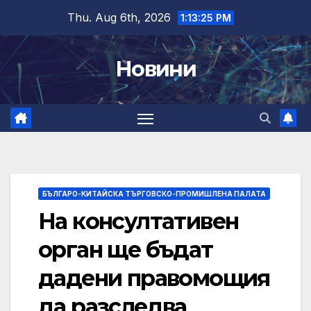
Skip
Thu. Aug 6th, 2026
1:13:26 PM
to
content
Новини
БЪЛГАРО-КИТАЙСКА ТЪРГОВСКО-ПРОМИШЛЕНА ПАЛАТА
На консултативен
орган ще бъдат
дадени правомощия
да разследва