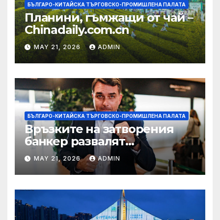
БЪЛГАРО-КИТАЙСКА ТЪРГОВСКО-ПРОМИШЛЕНА ПАЛАТА
Планини, гъмжащи от чай –
Chinadaily.com.cn
MAY 21, 2026
ADMIN
БЪЛГАРО-КИТАЙСКА ТЪРГОВСКО-ПРОМИШЛЕНА ПАЛАТА
Връзките на затворения
банкер развалят
надеждите на Флавио
MAY 21, 2026
ADMIN
Болсонаро за президент на
Бразилия