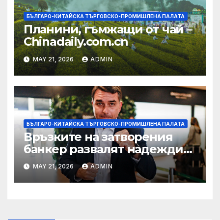
БЪЛГАРО-КИТАЙСКА ТЪРГОВСКО-ПРОМИШЛЕНА ПАЛАТА
Планини, гъмжащи от чай –
Chinadaily.com.cn
MAY 21, 2026
ADMIN
БЪЛГАРО-КИТАЙСКА ТЪРГОВСКО-ПРОМИШЛЕНА ПАЛАТА
Връзките на затворения
банкер развалят надеждите
на Флавио Болсонаро за
MAY 21, 2026
ADMIN
президент на Бразилия