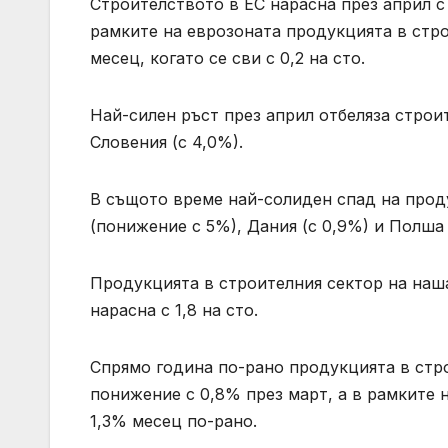
Строителството в ЕС нарасна през април с
рамките на еврозоната продукцията в стр
месец, когато се сви с 0,2 на сто.
Най-силен ръст през април отбеляза строите
Словения (с 4,0%).
В същото време най-солиден спад на прод
(понижение с 5%), Дания (с 0,9%) и Полша 
Продукцията в строителния сектор на наша
нарасна с 1,8 на сто.
Спрямо година по-рано продукцията в стро
понижение с 0,8% през март, а в рамките 
1,3% месец по-рано.