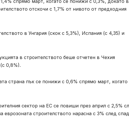
 1,4% спрямо март, когато се понижи с 0,3%, докато в
оителството отскочи с 1,7% от нивото от предходния
лството в Унгария (скок с 5,3%), Испания (с 4,35) и
укцията в строителството беше отчетен в Чехия
(с 0,8%).
та страна пък се понижи с 0,6% спрямо март, когато
ителния сектор на ЕС се повиши през април с 2,5% с
на еврозоната строителството нарасна с 3% след спад