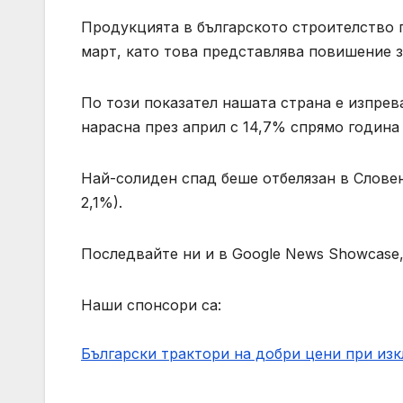
Продукцията в българското строителство п
март, като това представлява повишение з
По този показател нашата страна е изпре
нарасна през април с 14,7% спрямо година
Най-солиден спад беше отбелязан в Словен
2,1%).
Последвайте ни и в Google News Showcase,
Наши спонсори са:
Български трактори на добри цени при из