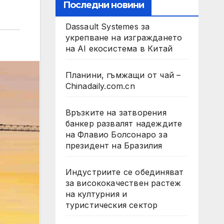
Последни новини
Dassault Systemes за
укрепване на изграждането
на AI екосистема в Китай
Планини, гъмжащи от чай –
Chinadaily.com.cn
Връзките на затворения
банкер развалят надеждите
на Флавио Болсонаро за
президент на Бразилия
Индустриите се обединяват
за висококачествен растеж
на културния и
туристическия сектор