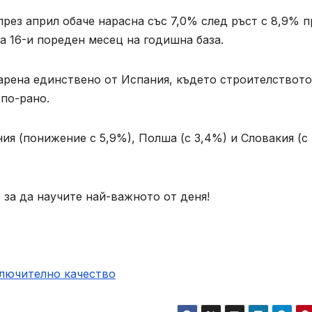
рез април обаче нарасна със 7,0% след ръст с 8,9% п
а 16-и пореден месец на годишна база.
варена единствено от Испания, където строителството
 по-рано.
ия (понижение с 5,9%), Полша (с 3,4%) и Словакия (с
 за да научите най-важното от деня!
ключително качество