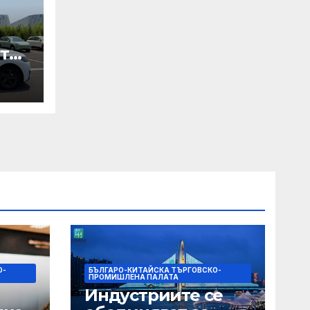
те
ори
па
О-
БЪЛГАРО-КИТАЙСКА ТЪРГОВСКО-
ПРОМИШЛЕНА ПАЛАТА
Индустриите се