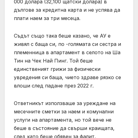
000 долара (32,100 щатски долара) в
дългове за кредитна карта и не успява да
плати наем за три месеца.
Съдът също така беше казано, че АУ е
живял с баща си, по -голямата си сестра и
племенница в апартамент в селото на Ша
Тин на Чек Най Пинг. Той беше
единственият грижи за физически
увредения си баща, чието здраве рязко се
влоши след падане през 2022 г.
Ответникът използваше за уреждане на
месечните сметки за наем и комунални
услуги на апартамента, но той вече не
беше в състояние да свърши краищата,
след като беше обявен за фалит.