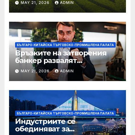
MAY 21, 2026
ADMIN
БЪЛГАРО-КИТАЙСКА ТЪРГОВСКО-ПРОМИШЛЕНА ПАЛАТА
Връзките на затворения
банкер развалят
надеждите на Флавио
MAY 21, 2026
ADMIN
Болсонаро за президент на
Бразилия
БЪЛГАРО-КИТАЙСКА ТЪРГОВСКО-ПРОМИШЛЕНА ПАЛАТА
Индустриите се
обединяват за