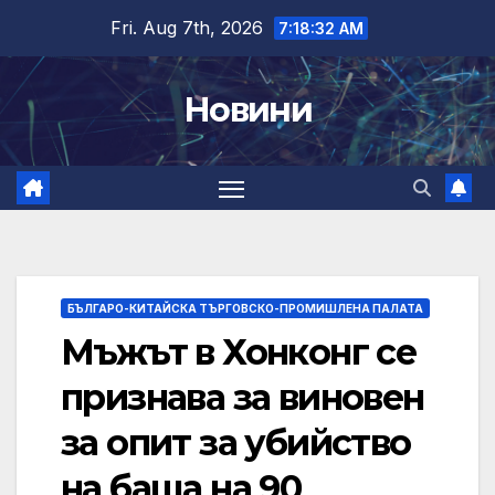
Skip
Fri. Aug 7th, 2026
7:18:33 AM
to
content
Новини
БЪЛГАРО-КИТАЙСКА ТЪРГОВСКО-ПРОМИШЛЕНА ПАЛАТА
Мъжът в Хонконг се
признава за виновен
за опит за убийство
на баща на 90