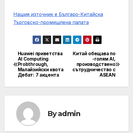
Нашия източник е Българо-Китайска
Търговско-промишлена палaта
Huawei приветства
Китай обещава по
Post
AI Computing
-голям AI,
Probthrough,
производствено
navigation
Малайзийски квота
сътрудничество с
Дебат: 7 акцента
ASEAN
By
admin