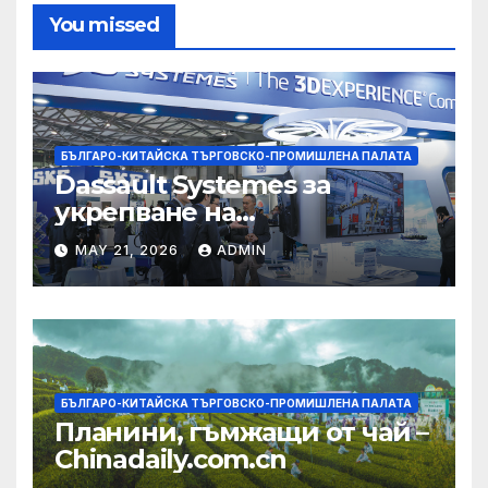
You missed
БЪЛГАРО-КИТАЙСКА ТЪРГОВСКО-ПРОМИШЛЕНА ПАЛАТА
Dassault Systemes за
укрепване на
изграждането на AI
MAY 21, 2026
ADMIN
екосистема в Китай
БЪЛГАРО-КИТАЙСКА ТЪРГОВСКО-ПРОМИШЛЕНА ПАЛАТА
Планини, гъмжащи от чай –
Chinadaily.com.cn