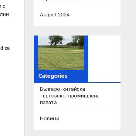
и с
елни
August 2024
d за
Categories
Българо-китайска
търговско-промишлена
палата
Новини