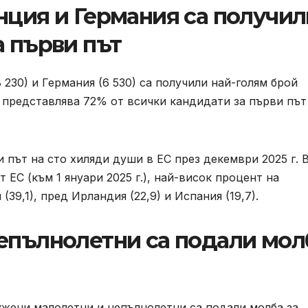
нция и Германия са получил
а първи път
8 230) и Германия (6 530) са получили най-голям брой
 представлява 72% от всички кандидати за първи път
 път на сто хиляди души в ЕС през декември 2025 г. 
 ЕС (към 1 януари 2025 г.), най-висок процент на
(39,1), пред Ирландия (22,9) и Испания (19,7).
епълнолетни са подали мол
ужени малолетни и непълнолетни са подали молба за