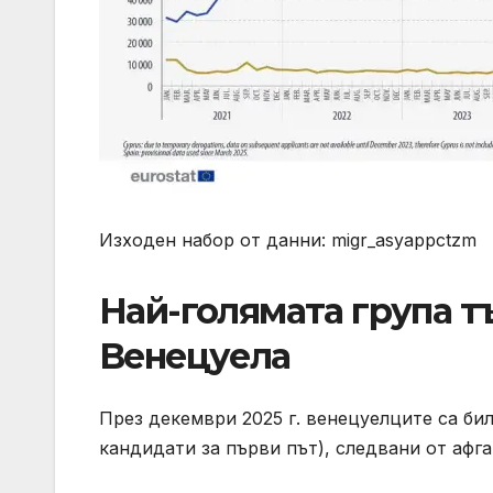
Изходен набор от данни: migr_asyappctzm
Най-голямата група 
Венецуела
През декември 2025 г. венецуелците са би
кандидати за първи път), следвани от афга