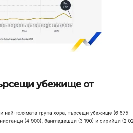
търсещи убежище от
ли най-голямата група хора, търсещи убежище (6 675
нистанци (4 900), бангладешци (3 190) и сирийци (2 02