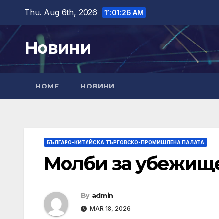
Skip
Thu. Aug 6th, 2026
11:01:28 AM
to
content
Новини
HOME
НОВИНИ
БЪЛГАРО-КИТАЙСКА ТЪРГОВСКО-ПРОМИШЛЕНА ПАЛАТА
Молби за убежище
By
admin
MAR 18, 2026