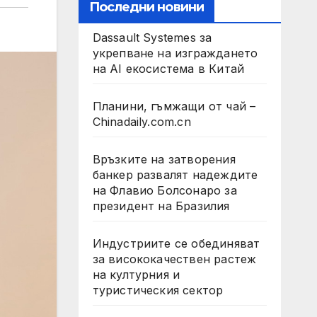
Последни новини
Dassault Systemes за
укрепване на изграждането
на AI екосистема в Китай
Планини, гъмжащи от чай –
Chinadaily.com.cn
Връзките на затворения
банкер развалят надеждите
на Флавио Болсонаро за
президент на Бразилия
Индустриите се обединяват
за висококачествен растеж
на културния и
туристическия сектор