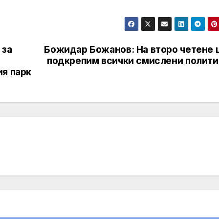
 за
Божидар Божанов: На второ четене 
подкрепим всички смислени полити
ия парк