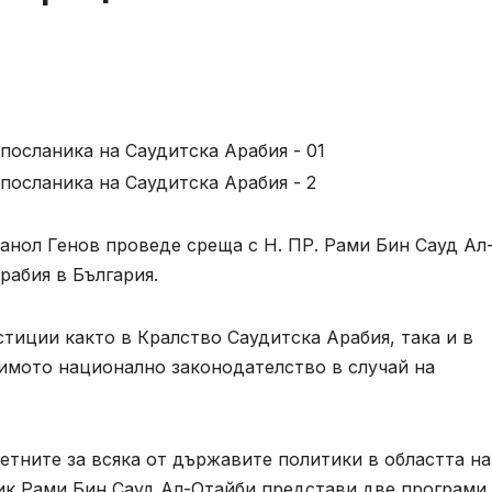
анол Генов проведе среща с Н. ПР. Рами Бин Сауд Ал
рабия в България.
тиции както в Кралство Саудитска Арабия, така и в
имото национално законодателство в случай на
тните за всяка от държавите политики в областта на
ик Рами Бин Сауд Ал-Отайби представи две програми 