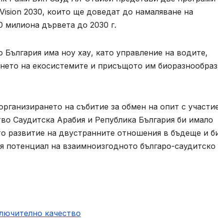
и Vision 2030, които ще доведат до намаляване на
 милиона дървета до 2030 г.
 България има ноу хау, като управление на водите,
нето на екосистемите и присъщото им биоразнообраз
организирането на събитие за обмен на опит с участи
во Саудитска Арабия и Република България би имало
то развитие на двустранните отношения в бъдеще и б
ия потенциал на взаимноизгодното българо-саудитско
ключително качество