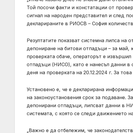
Той посочи факти и констатации от проверк
сигнал на народен представител и след по
декларираните в РИОСВ – София количеств
Резултатите показват системна липса на о
депониране на битови отпадъци – за май, 
проверката обаче, операторът е извършил
отпадъци (НИСО), като е нанесъл данни в 
деня на проверката на 20.12.2024 г. За тов
Установено е, че е декларирана информаци
на законоустановения срок за подаване. З
депонирани отпадъци, липсват данни в НИ
системата, с която се следи движението н
„Важно е да отбележим, че законодателств