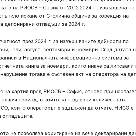
ата на РИОСВ – София от 20.12.2024 г., извършена по
стъпило искане от Столична община за корекция на
а депонирани отпадъци за 2024 г.
тчетност през 2024 г. за извършваните дейности по
юни, юли, август, септември и ноември. След датата н
 записи в Националната информационна система за
отчетната книга за ноември, които иначе са липсвали
а нарушение тогава е съставен акт на оператора на де
я на хартия пред РИОСВ – София, отново при неспазв
а същия период, в който са подавани количествата
СО, които операторът е задължен да отчете. НИСО е
а отпадъците.
ото не позволява коригиране на вече декларирани да