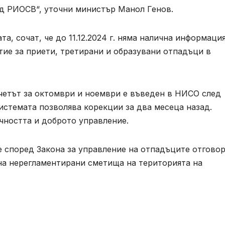
д РИОСВ“, уточни министър Манол Генов.
а, сочат, че до 11.12.2024 г. няма налична информация
ие за приети, третирани и образувани отпадъци в
етът за октомври и ноември е въведен в НИСО след
истемата позволява корекции за два месеца назад.
чността и доброто управление.
е според Закона за управление на отпадъците отгово
 на нерегламентирани сметища на територията на