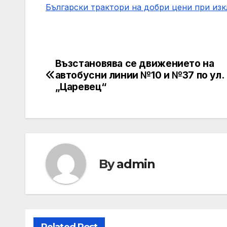
Български трактори на добри цени при из
Възстановява се движението на
Post
автобусни линии №10 и №37 по ул.
navigation
„Царевец“
By
admin