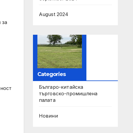
August 2024
 за
Categories
Българо-китайска
рност
търговско-промишлена
палата
Новини