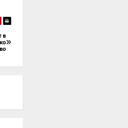
 в
ко
во