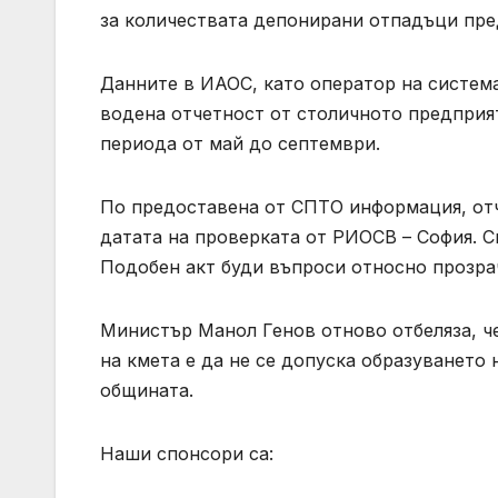
за количествата депонирани отпадъци пре
Данните в ИАОС, като оператор на системат
водена отчетност от столичното предприят
периода от май до септември.
По предоставена от СПТО информация, отч
датата на проверката от РИОСВ – София. С
Подобен акт буди въпроси относно прозра
Министър Манол Генов отново отбеляза, ч
на кмета е да не се допуска образуването
общината.
Наши спонсори са: