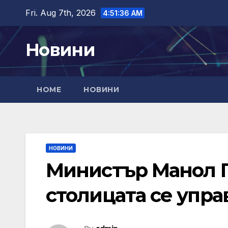
Skip
Fri. Aug 7th, 2026
4:51:37 AM
to
content
Новини
HOME
НОВИНИ
НОВИНИ
Министър Манол Г
столицата се упра