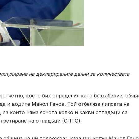
ипулиране на декларираните данни за количествата
зотчетно, което бих определил като безхаберие, обяв
а и водите Манол Генов. Той отбеляза липсата на
 за които няма яснота колко и какви отпадъци са
 третиране на отпадъци (СПТО).
а община не ни подвежда“, каза министър Манол Гено