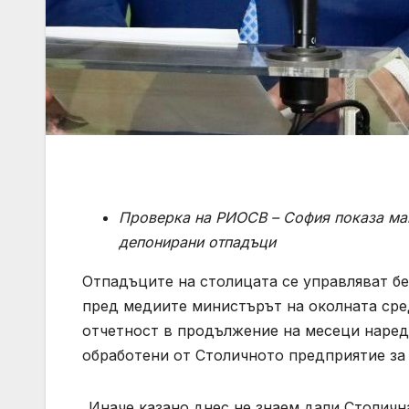
Проверка на РИОСВ – София показа ман
депонирани отпадъци
Отпадъците на столицата се управляват бе
пред медиите министърът на околната сред
отчетност в продължение на месеци наред,
обработени от Столичното предприятие за
„Иначе казано днес не знаем дали Столичн