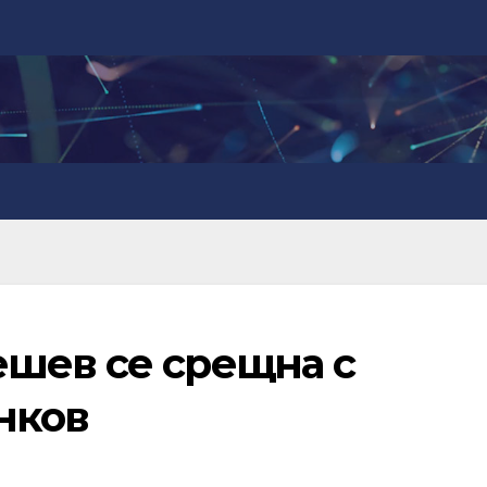
шев се срещна с
нков