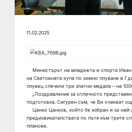
11.02.2025
Министърът на младежта и спорта Иван 
на Световната купа по зимно плуване в Гд
плувец спечели три златни медала – на 100
„Поздравления за отличното представяне.
подготовка. Сигурен съм, че Ви очакват о
Цанко Цанков, който бе избран и за най-д
предизвикателствата по пътя към трите сп
планове.