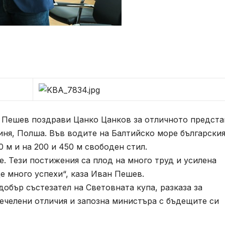
Пешев поздрави Цанко Цанков за отличното предста
иня, Полша. Във водите на Балтийско море български
0 м и на 200 и 450 м свободен стил.
 Тези постижения са плод на много труд и усилена
ще много успехи“, каза Иван Пешев.
обър състезател на Световната купа, разказа за
ечелени отличия и запозна министъра с бъдещите си