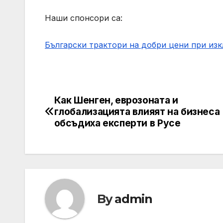
Наши спонсори са:
Български трактори на добри цени при из
Как Шенген, еврозоната и
Post
глобализацията влияят на бизнеса
navigation
обсъдиха експерти в Русе
By
admin