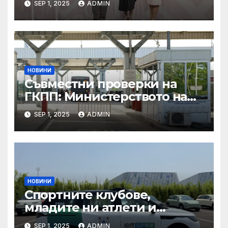
SEP 1, 2025
ADMIN
неформалната среща на
министрите на външните
работи на ЕС във формат
„Гимних“ на 30 август 2025 г.
в Копенхаген
НОВИНИ
Съвместни проверки на
ГКПП: Министерството на
туризма и контролните
SEP 1, 2025
ADMIN
органи откриха нарушения
при пътувания
НОВИНИ
Спортните клубове,
младите ни атлети и
техните треньори имат
SEP 1, 2025
ADMIN