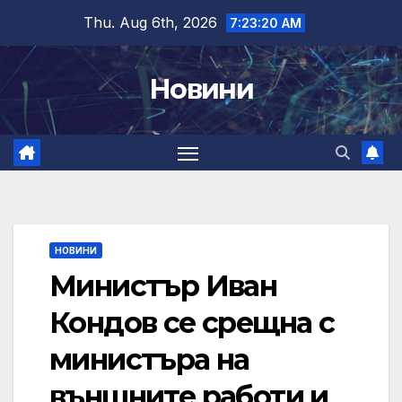
Skip
Thu. Aug 6th, 2026
7:23:21 AM
to
content
Новини
НОВИНИ
Министър Иван
Кондов се срещна с
министъра на
външните работи и