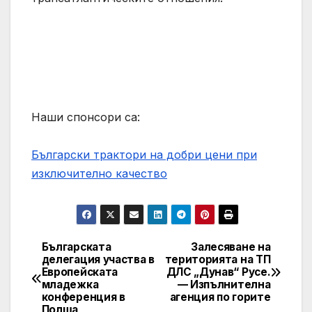
Наши спонсори са:
Български трактори на добри цени при
изключително качество
Българската
Залесяване на
Post
делегация участва в
територията на ТП
Европейската
ДЛС „Дунав“ Русе.
navigation
младежка
— Изпълнителна
конференция в
агенция по горите
Полша