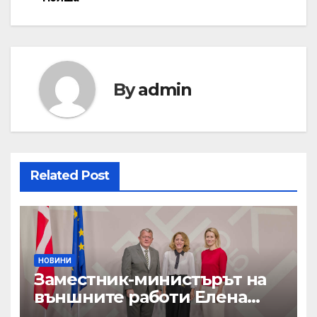
By
admin
Related Post
НОВИНИ
Заместник-министърът на
външните работи Елена
Шекерлетова участва в