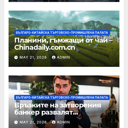
БЪЛГАРО-КИТАЙСКА ТЪРГОВСКО-ПРОМИШЛЕНА ПАЛАТА
Планини, гъмжащи от чай –
Chinadaily.com.cn
MAY 21, 2026
ADMIN
БЪЛГАРО-КИТАЙСКА ТЪРГОВСКО-ПРОМИШЛЕНА ПАЛАТА
Връзките на затворения
банкер развалят
надеждите на Флавио
MAY 21, 2026
ADMIN
Болсонаро за президент на