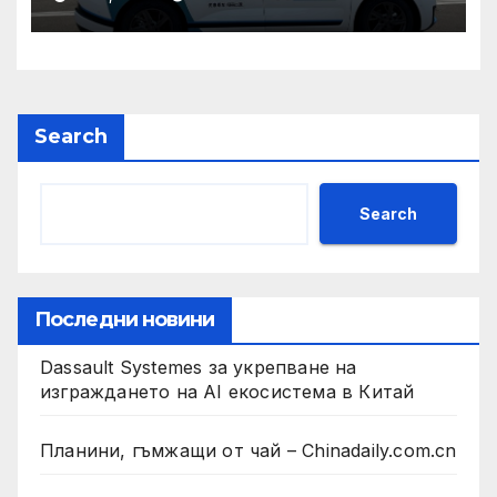
нужда от нашата подкрепа
и ние ще им я осигурим
Search
Search
Последни новини
Dassault Systemes за укрепване на
изграждането на AI екосистема в Китай
Планини, гъмжащи от чай – Chinadaily.com.cn