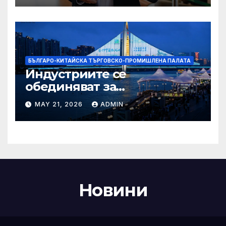
Бразилия
БЪЛГАРО-КИТАЙСКА ТЪРГОВСКО-ПРОМИШЛЕНА ПАЛАТА
Индустриите се
обединяват за
висококачествен растеж на
MAY 21, 2026
ADMIN
културния и
туристическия сектор
Новини