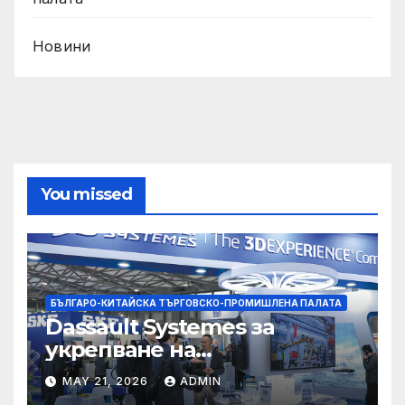
Новини
You missed
БЪЛГАРО-КИТАЙСКА ТЪРГОВСКО-ПРОМИШЛЕНА ПАЛАТА
Dassault Systemes за
укрепване на
изграждането на AI
MAY 21, 2026
ADMIN
екосистема в Китай