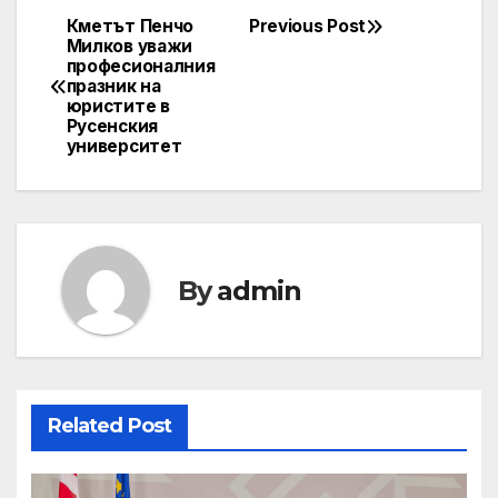
Кметът Пенчо
Previous Post
Post
Милков уважи
професионалния
navigation
празник на
юристите в
Русенския
университет
By
admin
Related Post