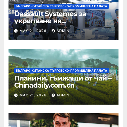
БЪЛГАРО-КИТАЙСКА ТЪРГОВСКО-ПРОМИШЛЕНА ПАЛАТА
Dassault Systemes за
укрепване на
изграждането на AI
MAY 21, 2026
ADMIN
екосистема в Китай
БЪЛГАРО-КИТАЙСКА ТЪРГОВСКО-ПРОМИШЛЕНА ПАЛАТА
Планини, гъмжащи от чай –
Chinadaily.com.cn
MAY 21, 2026
ADMIN