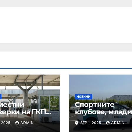
НОВИНИ
местни
Спортните
верки на ГКПП:
клубове, млади
истерството
ни атлети и
, 2025
ADMIN
SEP 1, 2025
ADMIN
уризма и
техните трень