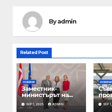
By
admin
Related Post
НОВИНИ
НОВИНИ
Заместник-
Съв
министърът на
про
външните работи
Мин
SEP 1, 2025
ADMIN
SEP 1
Елена
на т