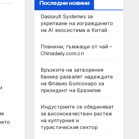
Последни новини
Dassault Systemes за
укрепване на изграждането
на AI екосистема в Китай
Планини, гъмжащи от чай –
Chinadaily.com.cn
Връзките на затворения
банкер развалят надеждите
на Флавио Болсонаро за
и
президент на Бразилия
Индустриите се обединяват
за висококачествен растеж
ия
на културния и
оето
туристическия сектор