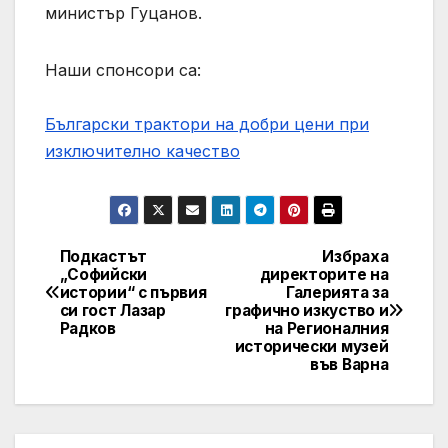
министър Гуцанов.
Наши спонсори са:
Български трактори на добри цени при
изключително качество
Подкастът
Избраха
Post
„Софийски
директорите на
истории“ с първия
Галерията за
navigation
си гост Лазар
графично изкуство и
Радков
на Регионалния
исторически музей
във Варна