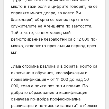
място в тази роля и цифрите говорят, че се
справяте много добре, за което Ви
благодаря“, обърна се министърът към
служителите на Агенцията по заетостта.
Той отчете, че към месец май
регистрираните безработни са с 12 000 по-
малко, отколкото през същия период през
м.г.
„Има огромна разлика и в хората, които са
включени в обучения, квалификация и
преквалификация – от 11 000 до над 56
000, това е почти пет пъти повече. По-
доброто образование и квалификация
означава по-добра професионална
реализация и по-високи заплати“, отбеляза