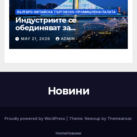
БЪЛГАРО-КИТАЙСКА ТЪРГОВСКО-ПРОМИШЛЕНА ПАЛАТА
Индустриите се
обединяват за
висококачествен растеж на
MAY 21, 2026
ADMIN
културния и
туристическия сектор
Новини
Proudly powered by WordPress
|
Theme:
Newsup
by
Themeansar
.
Home
Новини