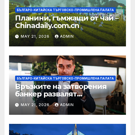
БЪЛГАРО-КИТАЙСКА ТЪРГОВСКО-ПРОМИШЛЕНА ПАЛАТА
Планини, гъмжащи от чай –
Chinadaily.com.cn
MAY 21, 2026
ADMIN
БЪЛГАРО-КИТАЙСКА ТЪРГОВСКО-ПРОМИШЛЕНА ПАЛАТА
Връзките на затворения
банкер развалят
надеждите на Флавио
MAY 21, 2026
ADMIN
Болсонаро за президент на
Бразилия