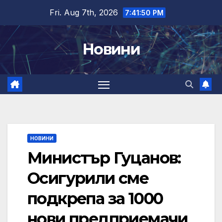
Skip
Fri. Aug 7th, 2026
7:41:51 PM
to
content
Новини
НОВИНИ
Министър Гуцанов:
Осигурили сме
подкрепа за 1000
нови предприемачи