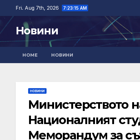
Skip
Fri. Aug 7th, 2026
7:23:16 AM
to
content
Новини
HOME
НОВИНИ
НОВИНИ
Министерството н
Националният сту
Меморандум за съ