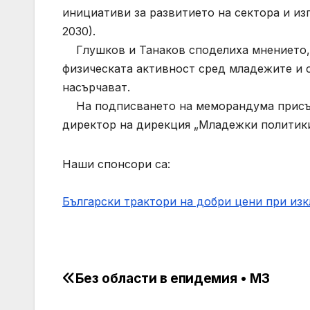
инициативи за развитието на сектора и из
2030).
Глушков и Танаков споделиха мнението, 
физическата активност сред младежите и с
насърчават.
На подписването на меморандума присъс
директор на дирекция „Младежки политик
Наши спонсори са:
Български трактори на добри цени при из
Без области в епидемия • МЗ
Post