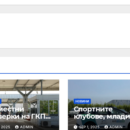
НОВИНИ
местни
Спортните
верки на ГКПП:
клубове, млади
истерството
ни атлети и
, 2025
ADMIN
SEP 1, 2025
ADMIN