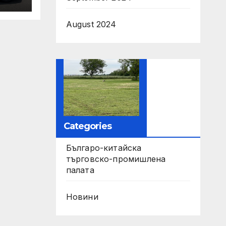
ори
August 2024
па
Categories
Българо-китайска
търговско-промишлена
палата
Новини