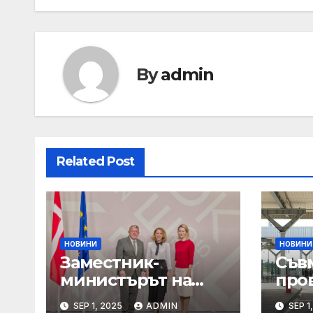
navigation
By
admin
Related Post
НОВИНИ
НОВИНИ
Заместник-
Съв
министърът на
про
външните работи
Мин
SEP 1, 2025
ADMIN
SEP 1