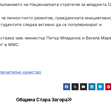
пълнението на Националната стратегия за младежта (2
че личностното развитие, гражданската инициативно
тудентите следва активно да се популяризират и
тваха зам.-министър Петър Младенов и Весела Маре
и“ в ММС.
ключително качество
Община Стара Загора