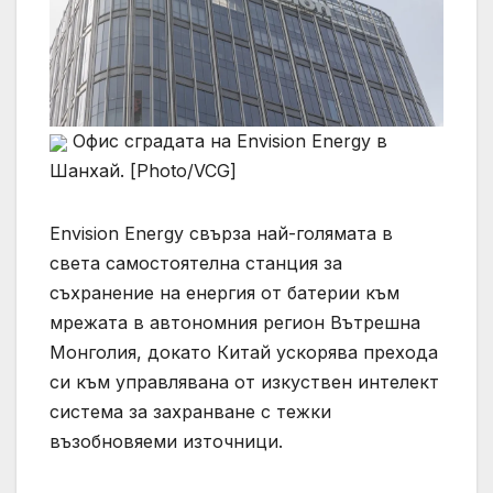
Офис сградата на Envision Energy в
Шанхай. [Photo/VCG]
Envision Energy свърза най-голямата в
света самостоятелна станция за
съхранение на енергия от батерии към
мрежата в автономния регион Вътрешна
Монголия, докато Китай ускорява прехода
си към управлявана от изкуствен интелект
система за захранване с тежки
възобновяеми източници.