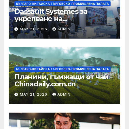
БЪЛГАРО-КИТАЙСКА ТЪРГОВСКО-ПРОМИШЛЕНА ПАЛАТА
Dassault Systemes за
укрепване на
изграждането на AI
MAY 21, 2026
ADMIN
екосистема в Китай
БЪЛГАРО-КИТАЙСКА ТЪРГОВСКО-ПРОМИШЛЕНА ПАЛАТА
Планини, гъмжащи от чай –
Chinadaily.com.cn
MAY 21, 2026
ADMIN