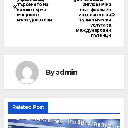
търсенето на
англоезична
navigation
компютърна
платформа за
мощност:
интелигентни
изследователи
туристически
услуги за
международни
пътници
By
admin
Related Post