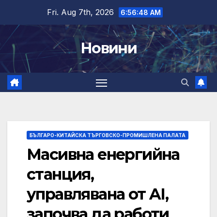
Skip
Fri. Aug 7th, 2026
6:56:49 AM
to
content
Новини
БЪЛГАРО-КИТАЙСКА ТЪРГОВСКО-ПРОМИШЛЕНА ПАЛАТА
Масивна енергийна
станция,
управлявана от AI,
започва да работи