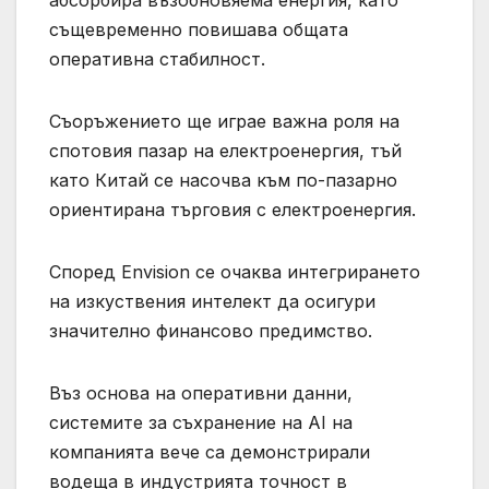
абсорбира възобновяема енергия, като
същевременно повишава общата
оперативна стабилност.
Съоръжението ще играе важна роля на
спотовия пазар на електроенергия, тъй
като Китай се насочва към по-пазарно
ориентирана търговия с електроенергия.
Според Envision се очаква интегрирането
на изкуствения интелект да осигури
значително финансово предимство.
Въз основа на оперативни данни,
системите за съхранение на AI на
компанията вече са демонстрирали
водеща в индустрията точност в