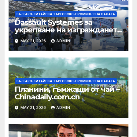
БЪЛГАРО-КИТАЙСКА ТЪРГОВСКО-ПРОМИШЛЕНА ПАЛАТА
Dassault Systemes за
укрепване на изграждането
на AI екосистема в Китай
MAY 21, 2026
ADMIN
БЪЛГАРО-КИТАЙСКА ТЪРГОВСКО-ПРОМИШЛЕНА ПАЛАТА
Планини, гъмжащи от чай –
Chinadaily.com.cn
MAY 21, 2026
ADMIN