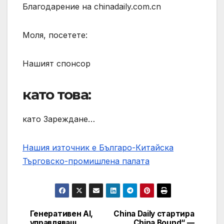
Благодарение на chinadaily.com.cn
Моля, посетете:
Нашият спонсор
като това:
като Зареждане…
Нашия източник е Българо-Китайска
Търговско-промишлена палaта
Генеративен AI,
China Daily стартира
Post
управляващ
„China Bound“ —