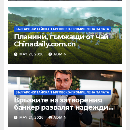
БЪЛГАРО-КИТАЙСКА ТЪРГОВСКО-ПРОМИШЛЕНА ПАЛАТА
Планини, гъмжащи от чай –
Chinadaily.com.cn
MAY 21, 2026
ADMIN
БЪЛГАРО-КИТАЙСКА ТЪРГОВСКО-ПРОМИШЛЕНА ПАЛАТА
Връзките на затворения
банкер развалят надеждите
на Флавио Болсонаро за
MAY 21, 2026
ADMIN
президент на Бразилия