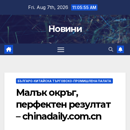
Skip
Fri. Aug 7th, 2026
11:05:56 AM
to
content
Новини
БЪЛГАРО-КИТАЙСКА ТЪРГОВСКО-ПРОМИШЛЕНА ПАЛАТА
Малък окръг,
перфектен резултат
– chinadaily.com.cn