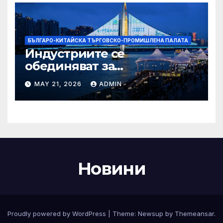
БЪЛГАРО-КИТАЙСКА ТЪРГОВСКО-ПРОМИШЛЕНА ПАЛАТА
Индустриите се
обединяват за
висококачествен растеж на
MAY 21, 2026
ADMIN
културния и
туристическия сектор
Новини
Proudly powered by WordPress
|
Theme:
Newsup
by
Themeansar
.