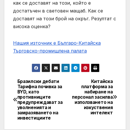
как се доставят на този, който е
достатъчен в световен мащаб. Как се
доставят на този брой на окръг. Резултат с
висока оценка?
Нашия източник е Българо-Китайска
Търговско-промишлена палaта
Бразилски дебати
Китайска
Post
Тарифна почивка за
платформа за
BYD, като
набиране на
navigation
противниците
персонал засилва
предупреждават за
използването на
уволненията и
изкуствения
замразяването на
интелект
инвестициите