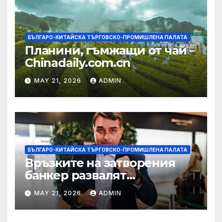
БЪЛГАРО-КИТАЙСКА ТЪРГОВСКО-ПРОМИШЛЕНА ПАЛАТА
Планини, гъмжащи от чай –
Chinadaily.com.cn
MAY 21, 2026
ADMIN
БЪЛГАРО-КИТАЙСКА ТЪРГОВСКО-ПРОМИШЛЕНА ПАЛАТА
Връзките на затворения
банкер развалят
надеждите на Флавио
MAY 21, 2026
ADMIN
Болсонаро за президент на
Бразилия