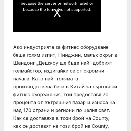
Ако индустрията за фитнес оборудване
беше голям изпит, Нинджин, малък окръг в
Шандонг „Дешжоу ще бъде най -добрият
голмайстор, издигайки се от скромни
начала. Като най -голямата
производствена база в Китай за търговски
фитнес съоръжения, той предоставя 70
процента от вътрешния пазар и износа на
над 170 страни и региони по целия свят.
Как се доставяха в този брой на County,
как се доставят на този брой на County,